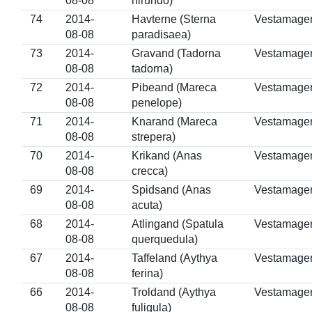
08-08
hirundo)
74
2014-
Havterne (Sterna
Vestamage
08-08
paradisaea)
73
2014-
Gravand (Tadorna
Vestamage
08-08
tadorna)
72
2014-
Pibeand (Mareca
Vestamage
08-08
penelope)
71
2014-
Knarand (Mareca
Vestamage
08-08
strepera)
70
2014-
Krikand (Anas
Vestamage
08-08
crecca)
69
2014-
Spidsand (Anas
Vestamage
08-08
acuta)
68
2014-
Atlingand (Spatula
Vestamage
08-08
querquedula)
67
2014-
Taffeland (Aythya
Vestamage
08-08
ferina)
66
2014-
Troldand (Aythya
Vestamage
08-08
fuligula)