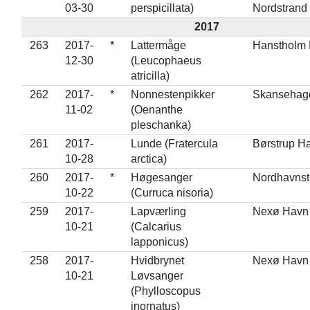
03-30
perspicillata)
Nordstrand
2017
263
2017-
*
Lattermåge
Hanstholm
12-30
(Leucophaeus
atricilla)
262
2017-
*
Nonnestenpikker
Skansehag
11-02
(Oenanthe
pleschanka)
261
2017-
Lunde (Fratercula
Børstrup H
10-28
arctica)
260
2017-
*
Høgesanger
Nordhavnst
10-22
(Curruca nisoria)
259
2017-
Lapværling
Nexø Havn
10-21
(Calcarius
lapponicus)
258
2017-
Hvidbrynet
Nexø Havn
10-21
Løvsanger
(Phylloscopus
inornatus)