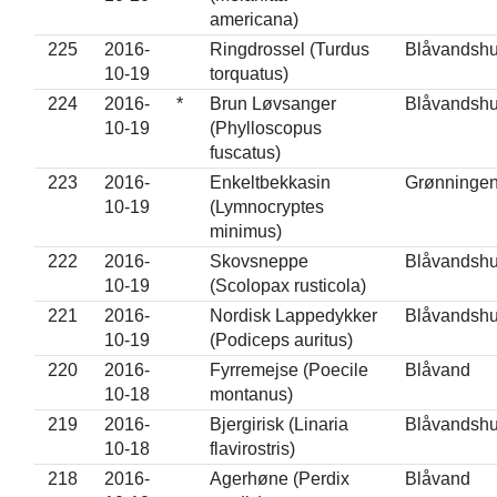
americana)
225
2016-
Ringdrossel (Turdus
Blåvandsh
10-19
torquatus)
224
2016-
*
Brun Løvsanger
Blåvandsh
10-19
(Phylloscopus
fuscatus)
223
2016-
Enkeltbekkasin
Grønninge
10-19
(Lymnocryptes
minimus)
222
2016-
Skovsneppe
Blåvandsh
10-19
(Scolopax rusticola)
221
2016-
Nordisk Lappedykker
Blåvandsh
10-19
(Podiceps auritus)
220
2016-
Fyrremejse (Poecile
Blåvand
10-18
montanus)
219
2016-
Bjergirisk (Linaria
Blåvandsh
10-18
flavirostris)
218
2016-
Agerhøne (Perdix
Blåvand