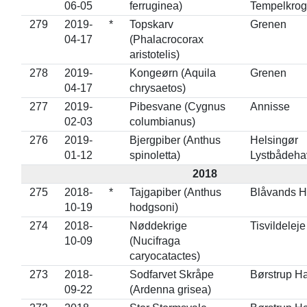
06-05
ferruginea)
Tempelkrog
279
2019-
*
Topskarv
Grenen
04-17
(Phalacrocorax
aristotelis)
278
2019-
Kongeørn (Aquila
Grenen
04-17
chrysaetos)
277
2019-
Pibesvane (Cygnus
Annisse
02-03
columbianus)
276
2019-
Bjergpiber (Anthus
Helsingør
01-12
spinoletta)
Lystbådeha
2018
275
2018-
*
Tajgapiber (Anthus
Blåvands 
10-19
hodgsoni)
274
2018-
Nøddekrige
Tisvildeleje
10-09
(Nucifraga
caryocatactes)
273
2018-
Sodfarvet Skråpe
Børstrup H
09-22
(Ardenna grisea)