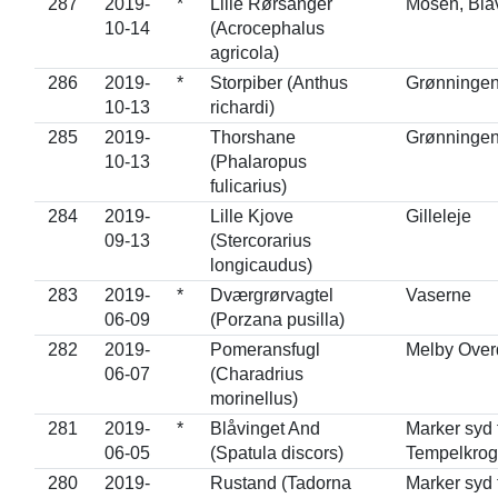
287
2019-
*
Lille Rørsanger
Mosen, Blå
10-14
(Acrocephalus
agricola)
286
2019-
*
Storpiber (Anthus
Grønninge
10-13
richardi)
285
2019-
Thorshane
Grønninge
10-13
(Phalaropus
fulicarius)
284
2019-
Lille Kjove
Gilleleje
09-13
(Stercorarius
longicaudus)
283
2019-
*
Dværgrørvagtel
Vaserne
06-09
(Porzana pusilla)
282
2019-
Pomeransfugl
Melby Over
06-07
(Charadrius
morinellus)
281
2019-
*
Blåvinget And
Marker syd 
06-05
(Spatula discors)
Tempelkrog
280
2019-
Rustand (Tadorna
Marker syd 