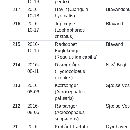
10-18
perdix)
217
2016-
Havlit (Clangula
Blåvandsh
10-18
hyemalis)
216
2016-
Topmejse
Blåvand
10-17
(Lophophanes
cristatus)
215
2016-
Rødtoppet
Blåvand
10-16
Fuglekonge
(Regulus ignicapilla)
214
2016-
Dværgmåge
Nivå Bugt
08-11
(Hydrocoloeus
minutus)
213
2016-
Kærsanger
Sjælsø Ves
08-06
(Acrocephalus
palustris)
212
2016-
Rørsanger
Sjælsø Ves
08-06
(Acrocephalus
scirpaceus)
211
2016-
Korttået Træløber
Dyrehaven