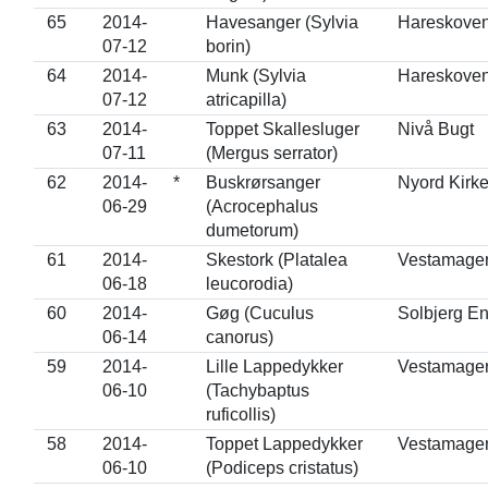
65
2014-
Havesanger (Sylvia
Hareskove
07-12
borin)
64
2014-
Munk (Sylvia
Hareskove
07-12
atricapilla)
63
2014-
Toppet Skallesluger
Nivå Bugt
07-11
(Mergus serrator)
62
2014-
*
Buskrørsanger
Nyord Kirk
06-29
(Acrocephalus
dumetorum)
61
2014-
Skestork (Platalea
Vestamage
06-18
leucorodia)
60
2014-
Gøg (Cuculus
Solbjerg E
06-14
canorus)
59
2014-
Lille Lappedykker
Vestamage
06-10
(Tachybaptus
ruficollis)
58
2014-
Toppet Lappedykker
Vestamage
06-10
(Podiceps cristatus)