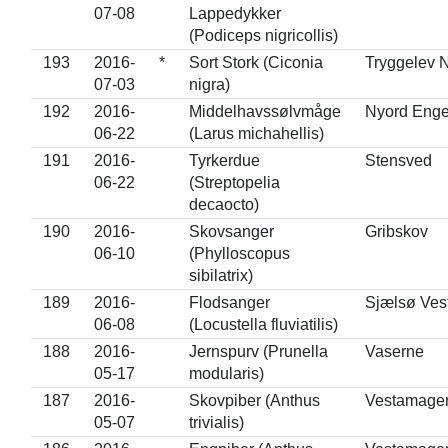
07-08
Lappedykker
(Podiceps nigricollis)
193
2016-
*
Sort Stork (Ciconia
Tryggelev 
07-03
nigra)
192
2016-
Middelhavssølvmåge
Nyord Eng
06-22
(Larus michahellis)
191
2016-
Tyrkerdue
Stensved
06-22
(Streptopelia
decaocto)
190
2016-
Skovsanger
Gribskov
06-10
(Phylloscopus
sibilatrix)
189
2016-
Flodsanger
Sjælsø Ves
06-08
(Locustella fluviatilis)
188
2016-
Jernspurv (Prunella
Vaserne
05-17
modularis)
187
2016-
Skovpiber (Anthus
Vestamage
05-07
trivialis)