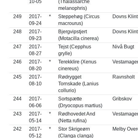
10-05
(Thalassarche
melanophris)
249
2017-
*
Steppehøg (Circus
Dovns Klint
09-24
macrourus)
248
2017-
Bjergvipstjert
Dovns Klint
09-23
(Motacilla cinerea)
247
2017-
Tejst (Cepphus
Nivå Bugt
08-27
grylle)
246
2017-
*
Terekklire (Xenus
Vestamage
08-20
cinereus)
245
2017-
Rødrygget
Ravnsholt
08-10
Tornskade (Lanius
collurio)
244
2017-
Sortspætte
Gribskov
06-06
(Dryocopus martius)
243
2017-
*
Rødhovedet And
Vestamage
05-14
(Netta rufina)
242
2017-
*
Stor Skrigeørn
Melby Over
05-12
(Clanga clanga)