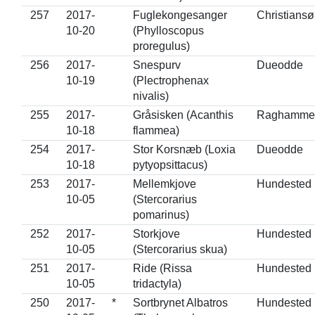
257
2017-
Fuglekongesanger
Christiansø
10-20
(Phylloscopus
proregulus)
256
2017-
Snespurv
Dueodde
10-19
(Plectrophenax
nivalis)
255
2017-
Gråsisken (Acanthis
Raghamme
10-18
flammea)
254
2017-
Stor Korsnæb (Loxia
Dueodde
10-18
pytyopsittacus)
253
2017-
Mellemkjove
Hundested
10-05
(Stercorarius
pomarinus)
252
2017-
Storkjove
Hundested
10-05
(Stercorarius skua)
251
2017-
Ride (Rissa
Hundested
10-05
tridactyla)
250
2017-
*
Sortbrynet Albatros
Hundested