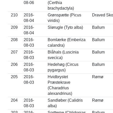
08-06
(Certhia
brachydactyla)
210
2016-
Grønspætte (Picus
Draved Sk
08-04
viridis)
209
2016-
Slørugle (Tyto alba)
Ballum
08-04
208
2016-
Bomlærke (Emberiza
Ballum
08-03
calandra)
207
2016-
Blåhals (Luscinia
Ballum
08-03
svecica)
206
2016-
Hedehøg (Circus
Ballum
08-03
pygargus)
205
2016-
Hvidbrystet
Rømø
08-03
Præstekrave
(Charadrius
alexandrinus)
204
2016-
Sandløber (Calidris
Rømø
08-03
alba)
203
2016-
Sortterne (Chlidonias
Ballum