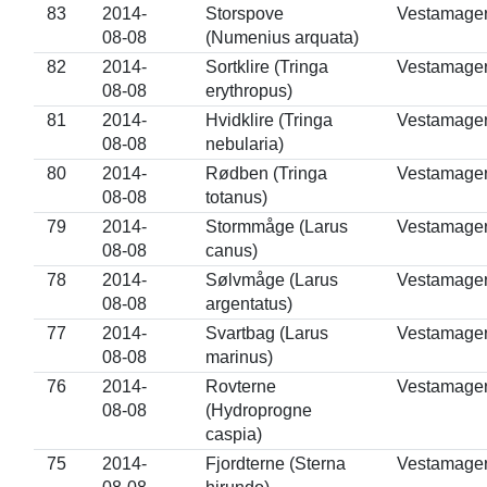
83
2014-
Storspove
Vestamage
08-08
(Numenius arquata)
82
2014-
Sortklire (Tringa
Vestamage
08-08
erythropus)
81
2014-
Hvidklire (Tringa
Vestamage
08-08
nebularia)
80
2014-
Rødben (Tringa
Vestamage
08-08
totanus)
79
2014-
Stormmåge (Larus
Vestamage
08-08
canus)
78
2014-
Sølvmåge (Larus
Vestamage
08-08
argentatus)
77
2014-
Svartbag (Larus
Vestamage
08-08
marinus)
76
2014-
Rovterne
Vestamage
08-08
(Hydroprogne
caspia)
75
2014-
Fjordterne (Sterna
Vestamage