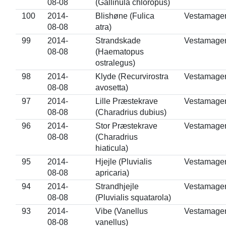
08-08
(Gallinula chloropus)
100
2014-
Blishøne (Fulica
Vestamage
08-08
atra)
99
2014-
Strandskade
Vestamage
08-08
(Haematopus
ostralegus)
98
2014-
Klyde (Recurvirostra
Vestamage
08-08
avosetta)
97
2014-
Lille Præstekrave
Vestamage
08-08
(Charadrius dubius)
96
2014-
Stor Præstekrave
Vestamage
08-08
(Charadrius
hiaticula)
95
2014-
Hjejle (Pluvialis
Vestamage
08-08
apricaria)
94
2014-
Strandhjejle
Vestamage
08-08
(Pluvialis squatarola)
93
2014-
Vibe (Vanellus
Vestamage
08-08
vanellus)