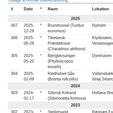
Tilbage til normal listefremvisning
#
Dato
*
Navn
Lokation
2025
307
2025-
*
Brundrossel (Turdus
Nyholm
12-29
eunomus)
306
2025-
*
Tibetansk
Klydesøen,
06-29
Præstekrave
Vestamage
(Charadrius atrifrons)
305
2025-
*
Bjergløvsanger
Dyrehaven
05-20
(Phylloscopus
bonelli)
304
2025-
Rødhalset Gås
Vallensbæk
02-09
(Branta ruficollis)
Ishøj Stra
2024
303
2024-
*
Sibirisk Krikand
Holløse Br
02-17
(Sibirionetta formosa)
2023
302
2023-
*
Stellersand
Røsnæs Fy