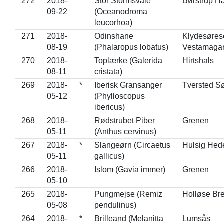
272
2018-
Stor Stormsvale
Børstrup H
09-22
(Oceanodroma
leucorhoa)
271
2018-
Odinshane
Klydesørese
08-19
(Phalaropus lobatus)
Vestamaga
270
2018-
Toplærke (Galerida
Hirtshals
08-11
cristata)
269
2018-
*
Iberisk Gransanger
Tversted S
05-12
(Phylloscopus
ibericus)
268
2018-
Rødstrubet Piber
Grenen
05-11
(Anthus cervinus)
267
2018-
*
Slangeørn (Circaetus
Hulsig Hed
05-11
gallicus)
266
2018-
Islom (Gavia immer)
Grenen
05-10
265
2018-
Pungmejse (Remiz
Holløse Br
05-08
pendulinus)
264
2018-
*
Brilleand (Melanitta
Lumsås