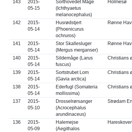
143
2015-
Sorthovedet Måge
Holmesø
05-15
(Ichthyaetus
melanocephalus)
142
2015-
Husrødstjert
Rønne Hav
05-14
(Phoenicurus
ochruros)
141
2015-
Stor Skallesluger
Rønne Hav
05-14
(Mergus merganser)
140
2015-
Sildemåge (Larus
Christians 
05-14
fuscus)
139
2015-
Sortstrubet Lom
Christians 
05-14
(Gavia arctica)
138
2015-
Ederfugl (Somateria
Christians 
05-14
mollissima)
137
2015-
Drosselrørsanger
Strødam E
05-10
(Acrocephalus
arundinaceus)
136
2015-
Halemejse
Hareskove
05-09
(Aegithalos