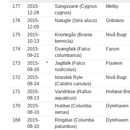
177
2015-
Sangsvane (Cygnus
Melby
12-28
cygnus)
176
2015-
Natugle (Strix aluco)
Gribskov
12-05
175
2015-
Knortegås (Branta
Nivå Bugt
10-13
bernicla)
174
2015-
Dværgfalk (Falco
Farum
09-21
columbarius)
173
2015-
*
Jagtfalk (Falco
Flasken
09-20
rusticolus)
172
2015-
Islandsk Ryle
Nivå Bugt
08-24
(Calidris canutus)
171
2015-
Vandrikse (Rallus
Holløse Br
08-13
aquaticus)
170
2015-
Huldue (Columba
Dyrehaven
08-10
oenas)
169
2015-
Ringdue (Columba
Dyrehaven
08-10
palumbus)