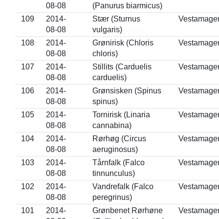
08-08
(Panurus biarmicus)
109
2014-
Stær (Sturnus
Vestamage
08-08
vulgaris)
108
2014-
Grønirisk (Chloris
Vestamage
08-08
chloris)
107
2014-
Stillits (Carduelis
Vestamage
08-08
carduelis)
106
2014-
Grønsisken (Spinus
Vestamage
08-08
spinus)
105
2014-
Tornirisk (Linaria
Vestamage
08-08
cannabina)
104
2014-
Rørhøg (Circus
Vestamage
08-08
aeruginosus)
103
2014-
Tårnfalk (Falco
Vestamage
08-08
tinnunculus)
102
2014-
Vandrefalk (Falco
Vestamage
08-08
peregrinus)
101
2014-
Grønbenet Rørhøne
Vestamage