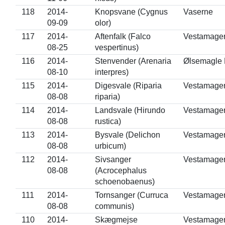
118
2014-
Knopsvane (Cygnus
Vaserne
09-09
olor)
117
2014-
Aftenfalk (Falco
Vestamage
08-25
vespertinus)
116
2014-
Stenvender (Arenaria
Ølsemagle 
08-10
interpres)
115
2014-
Digesvale (Riparia
Vestamage
08-08
riparia)
114
2014-
Landsvale (Hirundo
Vestamage
08-08
rustica)
113
2014-
Bysvale (Delichon
Vestamage
08-08
urbicum)
112
2014-
Sivsanger
Vestamage
08-08
(Acrocephalus
schoenobaenus)
111
2014-
Tornsanger (Curruca
Vestamage
08-08
communis)
110
2014-
Skægmejse
Vestamage