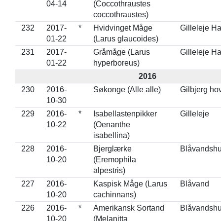
04-14
(Coccothraustes
coccothraustes)
232
2017-
*
Hvidvinget Måge
Gilleleje H
01-22
(Larus glaucoides)
231
2017-
Gråmåge (Larus
Gilleleje H
01-22
hyperboreus)
2016
230
2016-
Søkonge (Alle alle)
Gilbjerg ho
10-30
229
2016-
*
Isabellastenpikker
Gilleleje
10-22
(Oenanthe
isabellina)
228
2016-
Bjerglærke
Blåvandsh
10-20
(Eremophila
alpestris)
227
2016-
Kaspisk Måge (Larus
Blåvand
10-20
cachinnans)
226
2016-
*
Amerikansk Sortand
Blåvandsh
10-20
(Melanitta