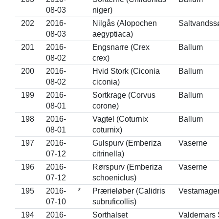
08-03
niger)
202
2016-
Nilgås (Alopochen
Saltvandss
08-03
aegyptiaca)
201
2016-
Engsnarre (Crex
Ballum
08-02
crex)
200
2016-
Hvid Stork (Ciconia
Ballum
08-02
ciconia)
199
2016-
Sortkrage (Corvus
Ballum
08-01
corone)
198
2016-
Vagtel (Coturnix
Ballum
08-01
coturnix)
197
2016-
Gulspurv (Emberiza
Vaserne
07-12
citrinella)
196
2016-
Rørspurv (Emberiza
Vaserne
07-12
schoeniclus)
195
2016-
*
Prærieløber (Calidris
Vestamage
07-10
subruficollis)
194
2016-
Sorthalset
Valdemars 