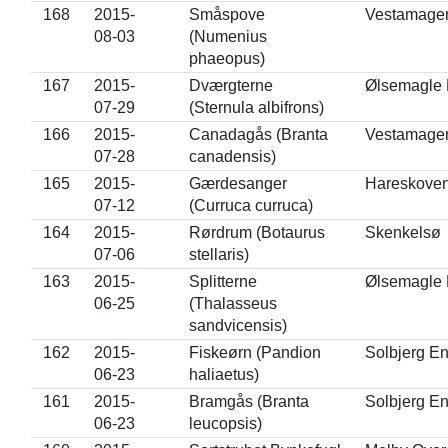
168
2015-
Småspove
Vestamage
08-03
(Numenius
phaeopus)
167
2015-
Dværgterne
Ølsemagle 
07-29
(Sternula albifrons)
166
2015-
Canadagås (Branta
Vestamage
07-28
canadensis)
165
2015-
Gærdesanger
Hareskove
07-12
(Curruca curruca)
164
2015-
Rørdrum (Botaurus
Skenkelsø
07-06
stellaris)
163
2015-
Splitterne
Ølsemagle 
06-25
(Thalasseus
sandvicensis)
162
2015-
Fiskeørn (Pandion
Solbjerg E
06-23
haliaetus)
161
2015-
Bramgås (Branta
Solbjerg E
06-23
leucopsis)