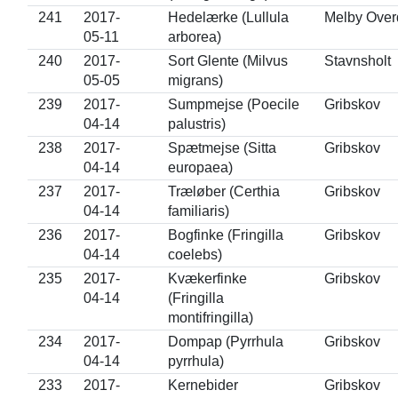
241
2017-
Hedelærke (Lullula
Melby Over
05-11
arborea)
240
2017-
Sort Glente (Milvus
Stavnsholt
05-05
migrans)
239
2017-
Sumpmejse (Poecile
Gribskov
04-14
palustris)
238
2017-
Spætmejse (Sitta
Gribskov
04-14
europaea)
237
2017-
Træløber (Certhia
Gribskov
04-14
familiaris)
236
2017-
Bogfinke (Fringilla
Gribskov
04-14
coelebs)
235
2017-
Kvækerfinke
Gribskov
04-14
(Fringilla
montifringilla)
234
2017-
Dompap (Pyrrhula
Gribskov
04-14
pyrrhula)
233
2017-
Kernebider
Gribskov