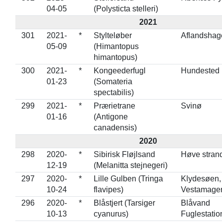
04-05
(Polysticta stelleri)
2021
301
2021-
*
Stylteløber
Aflandshag
05-09
(Himantopus
himantopus)
300
2021-
*
Kongeederfugl
Hundested
01-23
(Somateria
spectabilis)
299
2021-
*
Prærietrane
Svinø
01-16
(Antigone
canadensis)
2020
298
2020-
*
Sibirisk Fløjlsand
Høve stran
12-19
(Melanitta stejnegeri)
297
2020-
*
Lille Gulben (Tringa
Klydesøen,
10-24
flavipes)
Vestamage
296
2020-
*
Blåstjert (Tarsiger
Blåvand
10-13
cyanurus)
Fuglestatio