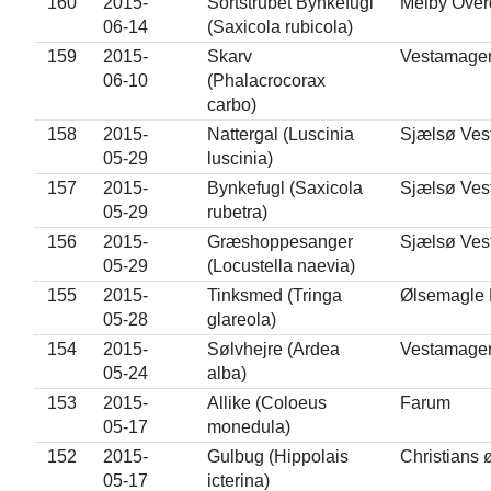
160
2015-
Sortstrubet Bynkefugl
Melby Over
06-14
(Saxicola rubicola)
159
2015-
Skarv
Vestamage
06-10
(Phalacrocorax
carbo)
158
2015-
Nattergal (Luscinia
Sjælsø Ves
05-29
luscinia)
157
2015-
Bynkefugl (Saxicola
Sjælsø Ves
05-29
rubetra)
156
2015-
Græshoppesanger
Sjælsø Ves
05-29
(Locustella naevia)
155
2015-
Tinksmed (Tringa
Ølsemagle 
05-28
glareola)
154
2015-
Sølvhejre (Ardea
Vestamage
05-24
alba)
153
2015-
Allike (Coloeus
Farum
05-17
monedula)
152
2015-
Gulbug (Hippolais
Christians 
05-17
icterina)