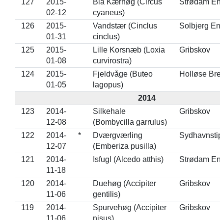
127
2015-
Blå Kærhøg (Circus
Strødam E
02-12
cyaneus)
126
2015-
Vandstær (Cinclus
Solbjerg E
01-31
cinclus)
125
2015-
Lille Korsnæb (Loxia
Gribskov
01-08
curvirostra)
124
2015-
Fjeldvåge (Buteo
Holløse Br
01-05
lagopus)
2014
123
2014-
Silkehale
Gribskov
12-08
(Bombycilla garrulus)
122
2014-
*
Dværgværling
Sydhavnsti
12-07
(Emberiza pusilla)
121
2014-
Isfugl (Alcedo atthis)
Strødam E
11-18
120
2014-
Duehøg (Accipiter
Gribskov
11-06
gentilis)
119
2014-
Spurvehøg (Accipiter
Gribskov
11-06
nisus)