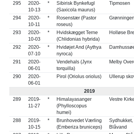
295
2020-
*
Sibirisk Bynkefugl
Tipmosen
10-13
(Saxicola maurus)
294
2020-
*
Rosenstær (Pastor
Grønninge
10-11
roseus)
293
2020-
*
Hvidskægget Terne
Holløse Br
10-03
(Chlidonias hybrida)
292
2020-
*
Hvidøjet And (Aythya
Damhussø
07-10
nyroca)
291
2020-
Vendehals (Jynx
Melby Over
06-01
torquilla)
290
2020-
Pirol (Oriolus oriolus)
Ullerup sko
06-01
2019
289
2019-
*
Himalayasanger
Vestre Kirk
11-27
(Phylloscopus
humei)
288
2019-
*
Brunhovedet Værling
Sydhukket,
10-15
(Emberiza bruniceps)
Blåvand