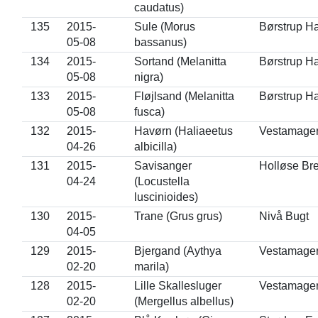
caudatus)
135
2015-
Sule (Morus
Børstrup H
05-08
bassanus)
134
2015-
Sortand (Melanitta
Børstrup H
05-08
nigra)
133
2015-
Fløjlsand (Melanitta
Børstrup H
05-08
fusca)
132
2015-
Havørn (Haliaeetus
Vestamage
04-26
albicilla)
131
2015-
Savisanger
Holløse Br
04-24
(Locustella
luscinioides)
130
2015-
Trane (Grus grus)
Nivå Bugt
04-05
129
2015-
Bjergand (Aythya
Vestamage
02-20
marila)
128
2015-
Lille Skallesluger
Vestamage
02-20
(Mergellus albellus)