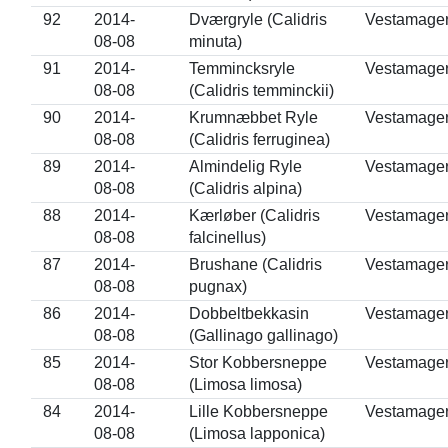
92
2014-
Dværgryle (Calidris
Vestamage
08-08
minuta)
91
2014-
Temmincksryle
Vestamage
08-08
(Calidris temminckii)
90
2014-
Krumnæbbet Ryle
Vestamage
08-08
(Calidris ferruginea)
89
2014-
Almindelig Ryle
Vestamage
08-08
(Calidris alpina)
88
2014-
Kærløber (Calidris
Vestamage
08-08
falcinellus)
87
2014-
Brushane (Calidris
Vestamage
08-08
pugnax)
86
2014-
Dobbeltbekkasin
Vestamage
08-08
(Gallinago gallinago)
85
2014-
Stor Kobbersneppe
Vestamage
08-08
(Limosa limosa)
84
2014-
Lille Kobbersneppe
Vestamage
08-08
(Limosa lapponica)