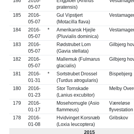
186
2016-
Engpiber (Anthus
Vestamage
05-07
pratensis)
185
2016-
Gul Vipstjert
Vestamage
05-07
(Motacilla flava)
184
2016-
*
Amerikansk Hjejle
Vestamage
05-07
(Pluvialis dominica)
183
2016-
Rødstrubet Lom
Gilbjerg ho
05-07
(Gavia stellata)
182
2016-
Mallemuk (Fulmarus
Gilbjerg ho
05-07
glacialis)
181
2016-
*
Sortstrubet Drossel
Bispebjerg
01-31
(Turdus atrogularis)
180
2016-
Stor Tornskade
Melby Over
01-23
(Lanius excubitor)
179
2016-
Mosehornugle (Asio
Væreløse
01-17
flammeus)
flyvestation
178
2016-
Hvidvinget Korsnæb
Gribskov
01-08
(Loxia leucoptera)
2015