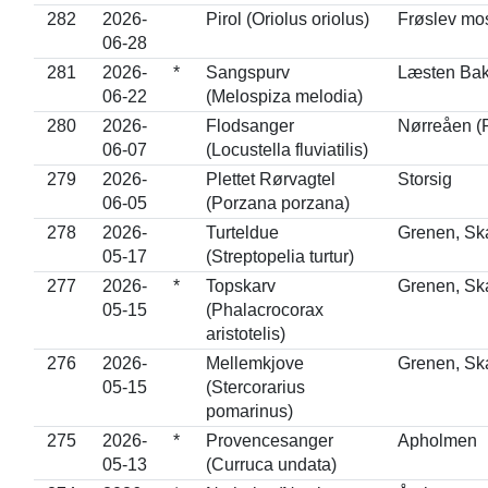
282
2026-
Pirol (Oriolus oriolus)
Frøslev mo
06-28
281
2026-
*
Sangspurv
Læsten Bak
06-22
(Melospiza melodia)
280
2026-
Flodsanger
Nørreåen (
06-07
(Locustella fluviatilis)
279
2026-
Plettet Rørvagtel
Storsig
06-05
(Porzana porzana)
278
2026-
Turteldue
Grenen, Sk
05-17
(Streptopelia turtur)
277
2026-
*
Topskarv
Grenen, Sk
05-15
(Phalacrocorax
aristotelis)
276
2026-
Mellemkjove
Grenen, Sk
05-15
(Stercorarius
pomarinus)
275
2026-
*
Provencesanger
Apholmen
05-13
(Curruca undata)