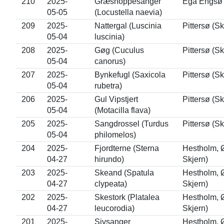
210
2025-
Græshoppesanger
Egå Engsø 
05-05
(Locustella naevia)
209
2025-
Nattergal (Luscinia
Pittersø (S
05-04
luscinia)
208
2025-
Gøg (Cuculus
Pittersø (S
05-04
canorus)
207
2025-
Bynkefugl (Saxicola
Pittersø (S
05-04
rubetra)
206
2025-
Gul Vipstjert
Pittersø (S
05-04
(Motacilla flava)
205
2025-
Sangdrossel (Turdus
Pittersø (S
05-04
philomelos)
204
2025-
Fjordterne (Sterna
Hestholm, Ø
04-27
hirundo)
Skjern)
203
2025-
Skeand (Spatula
Hestholm, Ø
04-27
clypeata)
Skjern)
202
2025-
Skestork (Platalea
Hestholm, Ø
04-27
leucorodia)
Skjern)
201
2025-
Sivsanger
Hestholm, Ø