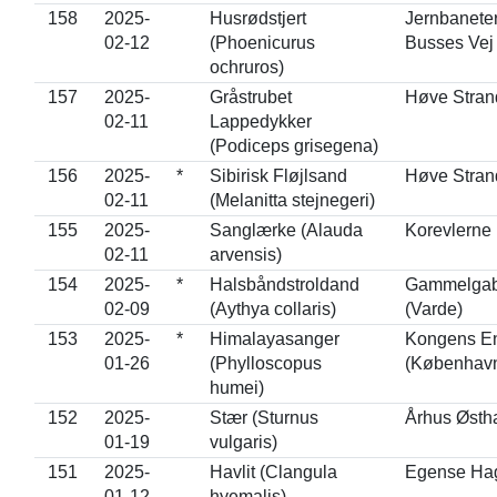
158
2025-
Husrødstjert
Jernbanete
02-12
(Phoenicurus
Busses Vej
ochruros)
157
2025-
Gråstrubet
Høve Stran
02-11
Lappedykker
(Podiceps grisegena)
156
2025-
*
Sibirisk Fløjlsand
Høve Stran
02-11
(Melanitta stejnegeri)
155
2025-
Sanglærke (Alauda
Korevlerne
02-11
arvensis)
154
2025-
*
Halsbåndstroldand
Gammelgab
02-09
(Aythya collaris)
(Varde)
153
2025-
*
Himalayasanger
Kongens E
01-26
(Phylloscopus
(Københav
humei)
152
2025-
Stær (Sturnus
Århus Østh
01-19
vulgaris)
151
2025-
Havlit (Clangula
Egense Hag
01-12
hyemalis)