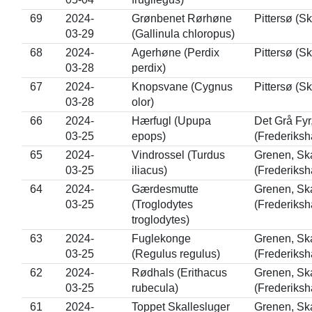
69
2024-
Grønbenet Rørhøne
Pittersø (S
03-29
(Gallinula chloropus)
68
2024-
Agerhøne (Perdix
Pittersø (S
03-28
perdix)
67
2024-
Knopsvane (Cygnus
Pittersø (S
03-28
olor)
66
2024-
Hærfugl (Upupa
Det Grå Fy
03-25
epops)
(Frederiksh
65
2024-
Vindrossel (Turdus
Grenen, Sk
03-25
iliacus)
(Frederiksh
64
2024-
Gærdesmutte
Grenen, Sk
03-25
(Troglodytes
(Frederiksh
troglodytes)
63
2024-
Fuglekonge
Grenen, Sk
03-25
(Regulus regulus)
(Frederiksh
62
2024-
Rødhals (Erithacus
Grenen, Sk
03-25
rubecula)
(Frederiksh
61
2024-
Toppet Skallesluger
Grenen, Sk