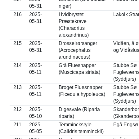
05-31
niger)
216
2025-
Hvidbrystet
Lakolk Str
05-31
Præstekrave
(Charadrius
alexandrinus)
215
2025-
Drosselrørsanger
Vidåen, ålø
05-31
(Acrocephalus
og Vidåslus
arundinaceus)
214
2025-
Grå Fluesnapper
Stubbe Sø
05-11
(Muscicapa striata)
Fugleværns
(Syddjurs)
213
2025-
Broget Fluesnapper
Stubbe Sø
05-11
(Ficedula hypoleuca)
Fugleværns
(Syddjurs)
212
2025-
Digesvale (Riparia
Skanderbor
05-10
riparia)
(Skanderbo
211
2025-
Temmincksryle
Egå Engsø 
05-05
(Calidris temminckii)