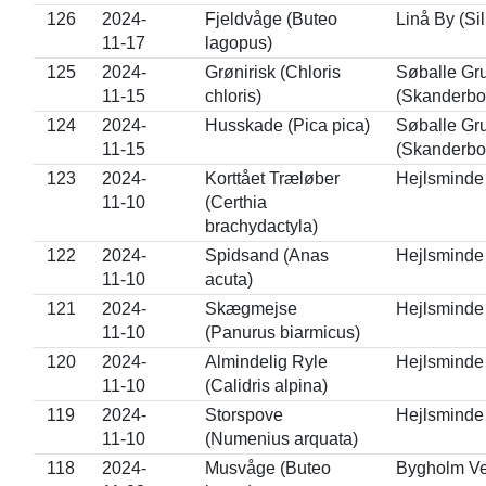
126
2024-
Fjeldvåge (Buteo
Linå By (Si
11-17
lagopus)
125
2024-
Grønirisk (Chloris
Søballe Gru
11-15
chloris)
(Skanderbo
124
2024-
Husskade (Pica pica)
Søballe Gru
11-15
(Skanderbo
123
2024-
Korttået Træløber
Hejlsminde 
11-10
(Certhia
brachydactyla)
122
2024-
Spidsand (Anas
Hejlsminde 
11-10
acuta)
121
2024-
Skægmejse
Hejlsminde 
11-10
(Panurus biarmicus)
120
2024-
Almindelig Ryle
Hejlsminde 
11-10
(Calidris alpina)
119
2024-
Storspove
Hejlsminde 
11-10
(Numenius arquata)
118
2024-
Musvåge (Buteo
Bygholm Ve