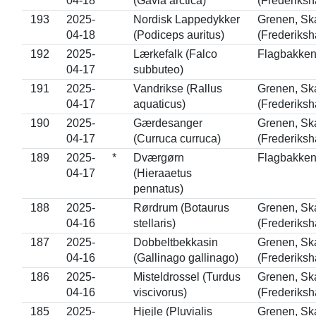
04-18
(Gavia arctica)
(Frederiksh
193
2025-
Nordisk Lappedykker
Grenen, Sk
04-18
(Podiceps auritus)
(Frederiksh
192
2025-
Lærkefalk (Falco
Flagbakken
04-17
subbuteo)
191
2025-
Vandrikse (Rallus
Grenen, Sk
04-17
aquaticus)
(Frederiksh
190
2025-
Gærdesanger
Grenen, Sk
04-17
(Curruca curruca)
(Frederiksh
189
2025-
*
Dværgørn
Flagbakken
04-17
(Hieraaetus
pennatus)
188
2025-
Rørdrum (Botaurus
Grenen, Sk
04-16
stellaris)
(Frederiksh
187
2025-
Dobbeltbekkasin
Grenen, Sk
04-16
(Gallinago gallinago)
(Frederiksh
186
2025-
Misteldrossel (Turdus
Grenen, Sk
04-16
viscivorus)
(Frederiksh
185
2025-
Hjejle (Pluvialis
Grenen, Sk