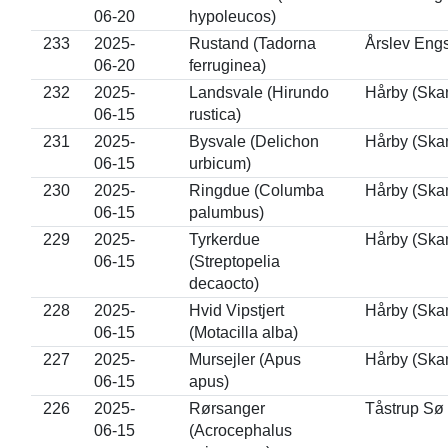
06-20
hypoleucos)
233
2025-
Rustand (Tadorna
Årslev Eng
06-20
ferruginea)
232
2025-
Landsvale (Hirundo
Hårby (Ska
06-15
rustica)
231
2025-
Bysvale (Delichon
Hårby (Ska
06-15
urbicum)
230
2025-
Ringdue (Columba
Hårby (Ska
06-15
palumbus)
229
2025-
Tyrkerdue
Hårby (Ska
06-15
(Streptopelia
decaocto)
228
2025-
Hvid Vipstjert
Hårby (Ska
06-15
(Motacilla alba)
227
2025-
Mursejler (Apus
Hårby (Ska
06-15
apus)
226
2025-
Rørsanger
Tåstrup Sø 
06-15
(Acrocephalus