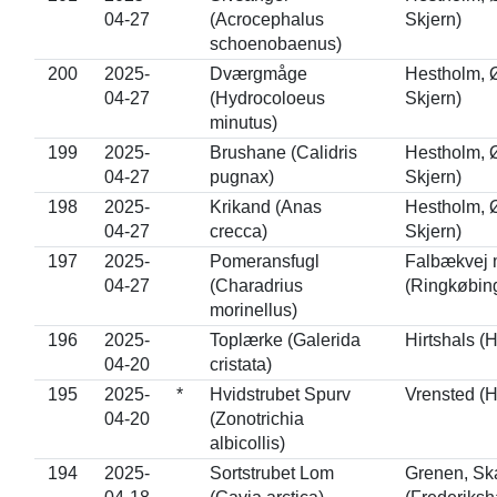
04-27
(Acrocephalus
Skjern)
schoenobaenus)
200
2025-
Dværgmåge
Hestholm, Ø
04-27
(Hydrocoloeus
Skjern)
minutus)
199
2025-
Brushane (Calidris
Hestholm, Ø
04-27
pugnax)
Skjern)
198
2025-
Krikand (Anas
Hestholm, Ø
04-27
crecca)
Skjern)
197
2025-
Pomeransfugl
Falbækvej 
04-27
(Charadrius
(Ringkøbin
morinellus)
196
2025-
Toplærke (Galerida
Hirtshals (H
04-20
cristata)
195
2025-
*
Hvidstrubet Spurv
Vrensted (H
04-20
(Zonotrichia
albicollis)
194
2025-
Sortstrubet Lom
Grenen, Sk