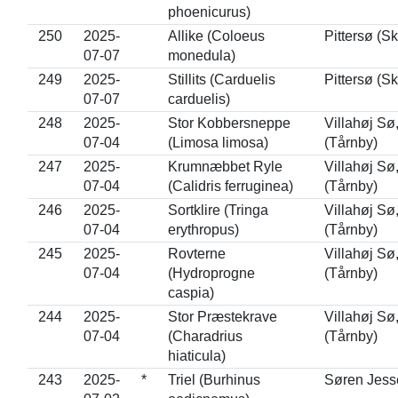
phoenicurus)
250
2025-
Allike (Coloeus
Pittersø (S
07-07
monedula)
249
2025-
Stillits (Carduelis
Pittersø (S
07-07
carduelis)
248
2025-
Stor Kobbersneppe
Villahøj Sø
07-04
(Limosa limosa)
(Tårnby)
247
2025-
Krumnæbbet Ryle
Villahøj Sø
07-04
(Calidris ferruginea)
(Tårnby)
246
2025-
Sortklire (Tringa
Villahøj Sø
07-04
erythropus)
(Tårnby)
245
2025-
Rovterne
Villahøj Sø
07-04
(Hydroprogne
(Tårnby)
caspia)
244
2025-
Stor Præstekrave
Villahøj Sø
07-04
(Charadrius
(Tårnby)
hiaticula)
243
2025-
*
Triel (Burhinus
Søren Jess