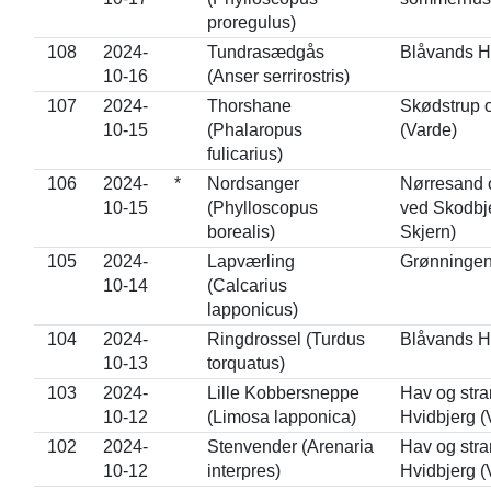
proregulus)
108
2024-
Tundrasædgås
Blåvands H
10-16
(Anser serrirostris)
107
2024-
Thorshane
Skødstrup 
10-15
(Phalaropus
(Varde)
fulicarius)
106
2024-
*
Nordsanger
Nørresand 
10-15
(Phylloscopus
ved Skodbj
borealis)
Skjern)
105
2024-
Lapværling
Grønningen
10-14
(Calcarius
lapponicus)
104
2024-
Ringdrossel (Turdus
Blåvands H
10-13
torquatus)
103
2024-
Lille Kobbersneppe
Hav og str
10-12
(Limosa lapponica)
Hvidbjerg (
102
2024-
Stenvender (Arenaria
Hav og str
10-12
interpres)
Hvidbjerg (