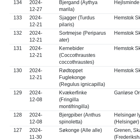
134
2024-
Bjergand (Aythya
Hejlsminde 
12-27
marila)
133
2024-
Sjagger (Turdus
Hemstok Sk
12-21
pilaris)
132
2024-
Sortmejse (Periparus
Hemstok Sk
12-21
ater)
131
2024-
Kernebider
Hemstok Sk
12-21
(Coccothraustes
coccothraustes)
130
2024-
Rødtoppet
Hemstok Sk
12-21
Fuglekonge
(Regulus ignicapilla)
129
2024-
Kvækerfinke
Ganløse Or
12-08
(Fringilla
montifringilla)
128
2024-
Bjergpiber (Anthus
Helsingør 
12-08
spinoletta)
(Helsingør)
127
2024-
Søkonge (Alle alle)
Grenen, Sk
11-30
(Frederiksh