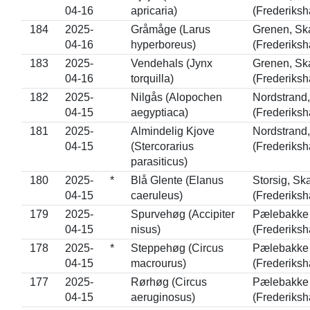
04-16
apricaria)
(Frederiksh
184
2025-
Gråmåge (Larus
Grenen, Sk
04-16
hyperboreus)
(Frederiksh
183
2025-
Vendehals (Jynx
Grenen, Sk
04-16
torquilla)
(Frederiksh
182
2025-
Nilgås (Alopochen
Nordstrand
04-15
aegyptiaca)
(Frederiksh
181
2025-
Almindelig Kjove
Nordstrand
04-15
(Stercorarius
(Frederiksh
parasiticus)
180
2025-
*
Blå Glente (Elanus
Storsig, Sk
04-15
caeruleus)
(Frederiksh
179
2025-
Spurvehøg (Accipiter
Pælebakke 
04-15
nisus)
(Frederiksh
178
2025-
*
Steppehøg (Circus
Pælebakke 
04-15
macrourus)
(Frederiksh
177
2025-
Rørhøg (Circus
Pælebakke 
04-15
aeruginosus)
(Frederiksh