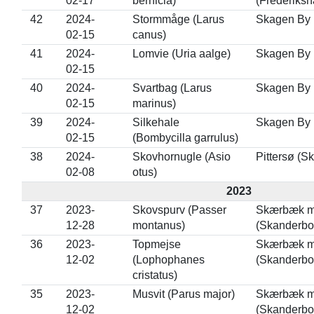
02-17
bernicla)
(Frederiksh
42
2024-
Stormmåge (Larus
Skagen By 
02-15
canus)
41
2024-
Lomvie (Uria aalge)
Skagen By 
02-15
40
2024-
Svartbag (Larus
Skagen By 
02-15
marinus)
39
2024-
Silkehale
Skagen By 
02-15
(Bombycilla garrulus)
38
2024-
Skovhornugle (Asio
Pittersø (S
02-08
otus)
2023
37
2023-
Skovspurv (Passer
Skærbæk ml
12-28
montanus)
(Skanderbo
36
2023-
Topmejse
Skærbæk ml
12-02
(Lophophanes
(Skanderbo
cristatus)
35
2023-
Musvit (Parus major)
Skærbæk ml
12-02
(Skanderbo