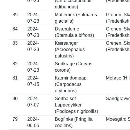
07-23
(Chroicocephalus
(Frederiksh
ridibundus)
85
2024-
Mallemuk (Fulmarus
Grenen, Sk
07-23
glacialis)
(Frederiksh
84
2024-
Dværgterne
Grenen, Sk
07-23
(Sternula albifrons)
(Frederiksh
83
2024-
Kærsanger
Grenen, Sk
07-23
(Acrocephalus
(Frederiksh
palustris)
82
2024-
Sortkrage (Corvus
07-23
corone)
81
2024-
Karmindompap
Meløse (Hil
07-15
(Carpodacus
erythrinus)
80
2024-
Sorthalset
Sandgravvo
07-07
Lappedykker
(Podiceps nigricollis)
79
2024-
Bogfinke (Fringilla
Moesgård S
06-05
coelebs)