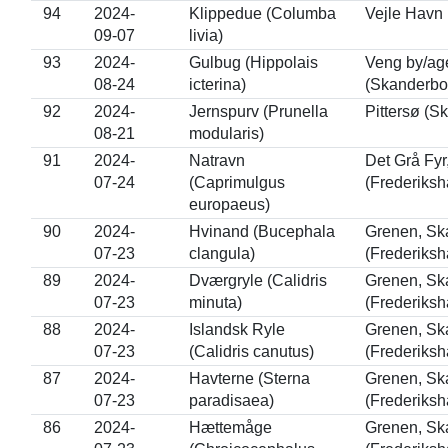
94
2024-
Klippedue (Columba
Vejle Havn 
09-07
livia)
93
2024-
Gulbug (Hippolais
Veng by/age
08-24
icterina)
(Skanderbo
92
2024-
Jernspurv (Prunella
Pittersø (S
08-21
modularis)
91
2024-
Natravn
Det Grå Fy
07-24
(Caprimulgus
(Frederiksh
europaeus)
90
2024-
Hvinand (Bucephala
Grenen, Sk
07-23
clangula)
(Frederiksh
89
2024-
Dværgryle (Calidris
Grenen, Sk
07-23
minuta)
(Frederiksh
88
2024-
Islandsk Ryle
Grenen, Sk
07-23
(Calidris canutus)
(Frederiksh
87
2024-
Havterne (Sterna
Grenen, Sk
07-23
paradisaea)
(Frederiksh
86
2024-
Hættemåge
Grenen, Sk