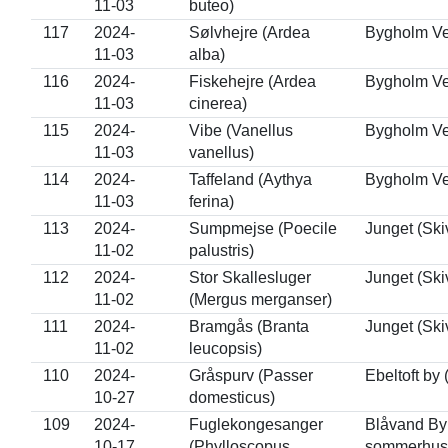
11-03
buteo)
117
2024-
Sølvhejre (Ardea
Bygholm Ve
11-03
alba)
116
2024-
Fiskehejre (Ardea
Bygholm Ve
11-03
cinerea)
115
2024-
Vibe (Vanellus
Bygholm Ve
11-03
vanellus)
114
2024-
Taffeland (Aythya
Bygholm Ve
11-03
ferina)
113
2024-
Sumpmejse (Poecile
Junget (Ski
11-02
palustris)
112
2024-
Stor Skallesluger
Junget (Ski
11-02
(Mergus merganser)
111
2024-
Bramgås (Branta
Junget (Ski
11-02
leucopsis)
110
2024-
Gråspurv (Passer
Ebeltoft by 
10-27
domesticus)
109
2024-
Fuglekongesanger
Blåvand By
10-17
(Phylloscopus
sommerhus