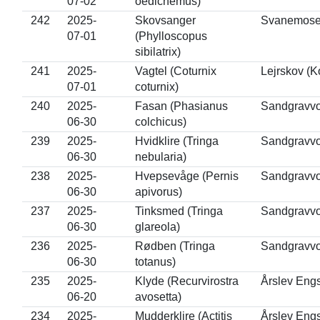
07-02
oedicnemus)
242
2025-
Skovsanger
Svanemosen
07-01
(Phylloscopus
sibilatrix)
241
2025-
Vagtel (Coturnix
Lejrskov (K
07-01
coturnix)
240
2025-
Fasan (Phasianus
Sandgravvo
06-30
colchicus)
239
2025-
Hvidklire (Tringa
Sandgravvo
06-30
nebularia)
238
2025-
Hvepsevåge (Pernis
Sandgravvo
06-30
apivorus)
237
2025-
Tinksmed (Tringa
Sandgravvo
06-30
glareola)
236
2025-
Rødben (Tringa
Sandgravvo
06-30
totanus)
235
2025-
Klyde (Recurvirostra
Årslev Eng
06-20
avosetta)
234
2025-
Mudderklire (Actitis
Årslev Eng