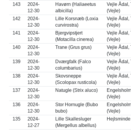
143
2024-
Havørn (Haliaeetus
Vejle Ådal,
12-30
albicilla)
(Vejle)
142
2024-
Lille Korsnæb (Loxia
Vejle Ådal,
12-30
curvirostra)
(Vejle)
141
2024-
Bjergvipstjert
Vejle Ådal,
12-30
(Motacilla cinerea)
(Vejle)
140
2024-
Trane (Grus grus)
Vejle Ådal,
12-30
(Vejle)
139
2024-
Dværgfalk (Falco
Vejle Ådal,
12-30
columbarius)
(Vejle)
138
2024-
Skovsneppe
Vejle Ådal,
12-30
(Scolopax rusticola)
(Vejle)
137
2024-
Natugle (Strix aluco)
Engelshol
12-30
(Vejle)
136
2024-
Stor Hornugle (Bubo
Engelshol
12-30
bubo)
(Vejle)
135
2024-
Lille Skallesluger
Hejlsminde 
12-27
(Mergellus albellus)