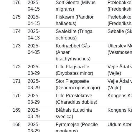
176
2025-
Sort Glente (Milvus
Pælebakke 
04-15
migrans)
(Frederiksh
175
2025-
Fiskeørn (Pandion
Pælebakke 
04-15
haliaetus)
(Frederiksh
174
2025-
Svaleklire (Tringa
Søballe (S
04-13
ochropus)
173
2025-
Kortnæbbet Gås
Utterslev M
04-05
(Anser
(Vestmosen
brachyrhynchus)
172
2025-
Lille Flagspætte
Vejle Ådal
03-29
(Dryobates minor)
(Vejle)
171
2025-
Stor Flagspætte
Vejle Ådal
03-29
(Dendrocopos major)
(Vejle)
170
2025-
Lille Præstekrave
Kongens Kæ
03-29
(Charadrius dubius)
169
2025-
Blåhals (Luscinia
Kongens Kæ
03-29
svecica)
168
2025-
Fyrremejse (Poecile
Uldum Kær 
03-29
montanus)