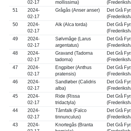
02-17
mollissima)
(Frederiksh
51
2024-
Grågås (Anser anser)
Det Grå Fy
02-17
(Frederiksh
50
2024-
Alk (Alca torda)
Det Grå Fy
02-17
(Frederiksh
49
2024-
Sølvmåge (Larus
Det Grå Fy
02-17
argentatus)
(Frederiksh
48
2024-
Gravand (Tadorna
Det Grå Fy
02-17
tadorna)
(Frederiksh
47
2024-
Engpiber (Anthus
Det Grå Fy
02-17
pratensis)
(Frederiksh
46
2024-
Sandløber (Calidris
Det Grå Fy
02-17
alba)
(Frederiksh
45
2024-
Ride (Rissa
Det Grå Fy
02-17
tridactyla)
(Frederiksh
44
2024-
Tårnfalk (Falco
Det Grå Fy
02-17
tinnunculus)
(Frederiksh
43
2024-
Knortegås (Branta
Det Grå Fy