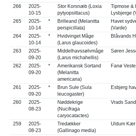
266
2025-
Stor Korsnæb (Loxia
Tipmose & 
10-15
pytyopsittacus)
Lysbjerge (
265
2025-
*
Brilleand (Melanitta
Havet sydve
10-14
perspicillata)
(Varde)
264
2025-
*
Hvidvinget Måge
Blåvands H
10-14
(Larus glaucoides)
263
2025-
Middelhavssølvmåge
Søren Jess
09-20
(Larus michahellis)
262
2025-
*
Amerikansk Sortand
Fanø Veste
09-20
(Melanitta
americana)
261
2025-
*
Brun Sule (Sula
Esbjerg ha
09-20
leucogaster)
260
2025-
Nøddekrige
Vrads Sande
08-23
(Nucifraga
caryocatactes)
259
2025-
Tredækker
Uldum Kær 
08-23
(Gallinago media)