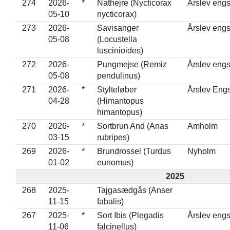
274
2026-
*
Nathejre (Nycticorax
Årslev eng
05-10
nycticorax)
273
2026-
Savisanger
Årslev eng
05-08
(Locustella
luscinioides)
272
2026-
Pungmejse (Remiz
Årslev eng
05-08
pendulinus)
271
2026-
*
Stylteløber
Årslev Eng
04-28
(Himantopus
himantopus)
270
2026-
*
Sortbrun And (Anas
Amholm
03-15
rubripes)
269
2026-
*
Brundrossel (Turdus
Nyholm
01-02
eunomus)
2025
268
2025-
Tajgasædgås (Anser
11-15
fabalis)
267
2025-
*
Sort Ibis (Plegadis
Årslev eng
11-06
falcinellus)