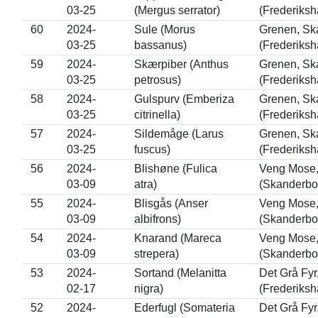
03-25
(Mergus serrator)
(Frederiksh
60
2024-
Sule (Morus
Grenen, Sk
03-25
bassanus)
(Frederiksh
59
2024-
Skærpiber (Anthus
Grenen, Sk
03-25
petrosus)
(Frederiksh
58
2024-
Gulspurv (Emberiza
Grenen, Sk
03-25
citrinella)
(Frederiksh
57
2024-
Sildemåge (Larus
Grenen, Sk
03-25
fuscus)
(Frederiksh
56
2024-
Blishøne (Fulica
Veng Mose
03-09
atra)
(Skanderbo
55
2024-
Blisgås (Anser
Veng Mose
03-09
albifrons)
(Skanderbo
54
2024-
Knarand (Mareca
Veng Mose
03-09
strepera)
(Skanderbo
53
2024-
Sortand (Melanitta
Det Grå Fy
02-17
nigra)
(Frederiksh
52
2024-
Ederfugl (Somateria
Det Grå Fy