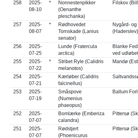
258
2025-
*
Nonnestenpikker
Filskov (Bil
08-10
(Oenanthe
pleschanka)
257
2025-
*
Rødhovedet
Nygård- og
08-07
Tornskade (Lanius
(Haderslev)
senator)
256
2025-
Lunde (Fratercula
Blanke Fed
07-25
arctica)
ved udløbet
255
2025-
*
Stribet Ryle (Calidris
Mandø (Esb
07-22
melanotos)
254
2025-
Kærløber (Calidris
Saltvandss
07-21
falcinellus)
253
2025-
Småspove
Ballum For
07-19
(Numenius
phaeopus)
252
2025-
Bomlærke (Emberiza
Pittersø (S
07-07
calandra)
251
2025-
Rødstjert
Pittersø (S
07-07
(Phoenicurus