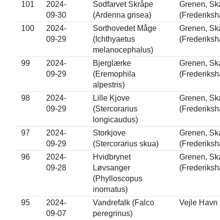
101
2024-
Sodfarvet Skråpe
Grenen, Sk
09-30
(Ardenna grisea)
(Frederiksh
100
2024-
Sorthovedet Måge
Grenen, Sk
09-29
(Ichthyaetus
(Frederiksh
melanocephalus)
99
2024-
Bjerglærke
Grenen, Sk
09-29
(Eremophila
(Frederiksh
alpestris)
98
2024-
Lille Kjove
Grenen, Sk
09-29
(Stercorarius
(Frederiksh
longicaudus)
97
2024-
Storkjove
Grenen, Sk
09-29
(Stercorarius skua)
(Frederiksh
96
2024-
Hvidbrynet
Grenen, Sk
09-28
Løvsanger
(Frederiksh
(Phylloscopus
inornatus)
95
2024-
Vandrefalk (Falco
Vejle Havn 
09-07
peregrinus)