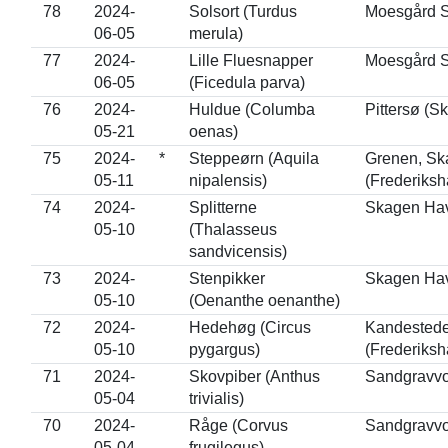
78
2024-
Solsort (Turdus
Moesgård S
06-05
merula)
77
2024-
Lille Fluesnapper
Moesgård S
06-05
(Ficedula parva)
76
2024-
Huldue (Columba
Pittersø (S
05-21
oenas)
75
2024-
*
Steppeørn (Aquila
Grenen, Sk
05-11
nipalensis)
(Frederiksh
74
2024-
Splitterne
Skagen Hav
05-10
(Thalasseus
sandvicensis)
73
2024-
Stenpikker
Skagen Hav
05-10
(Oenanthe oenanthe)
72
2024-
Hedehøg (Circus
Kandested
05-10
pygargus)
(Frederiksh
71
2024-
Skovpiber (Anthus
Sandgravvo
05-04
trivialis)
70
2024-
Råge (Corvus
Sandgravvo
05-04
frugilegus)