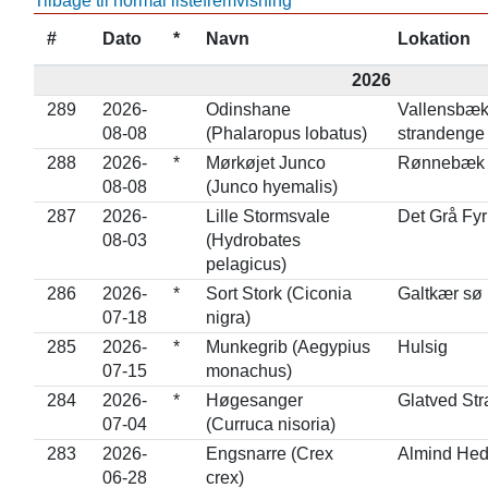
Tilbage til normal listefremvisning
#
Dato
*
Navn
Lokation
2026
289
2026-
Odinshane
Vallensbæk
08-08
(Phalaropus lobatus)
strandenge
288
2026-
*
Mørkøjet Junco
Rønnebæk
08-08
(Junco hyemalis)
287
2026-
Lille Stormsvale
Det Grå Fyr
08-03
(Hydrobates
pelagicus)
286
2026-
*
Sort Stork (Ciconia
Galtkær sø
07-18
nigra)
285
2026-
*
Munkegrib (Aegypius
Hulsig
07-15
monachus)
284
2026-
*
Høgesanger
Glatved Str
07-04
(Curruca nisoria)
283
2026-
Engsnarre (Crex
Almind He
06-28
crex)