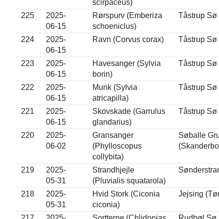
scirpaceus)
225
2025-
Rørspurv (Emberiza
Tåstrup Sø 
06-15
schoeniclus)
224
2025-
Ravn (Corvus corax)
Tåstrup Sø 
06-15
223
2025-
Havesanger (Sylvia
Tåstrup Sø 
06-15
borin)
222
2025-
Munk (Sylvia
Tåstrup Sø 
06-15
atricapilla)
221
2025-
Skovskade (Garrulus
Tåstrup Sø 
06-15
glandarius)
220
2025-
Gransanger
Søballe Gru
06-02
(Phylloscopus
(Skanderbo
collybita)
219
2025-
Strandhjejle
Sønderstra
05-31
(Pluvialis squatarola)
218
2025-
Hvid Stork (Ciconia
Jejsing (Tø
05-31
ciconia)
217
2025-
Sortterne (Chlidonias
Rudbøl Sø 