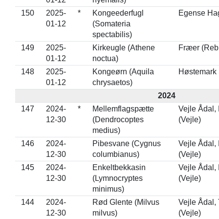
150
2025-
*
Kongeederfugl
Egense Hag
01-12
(Somateria
spectabilis)
149
2025-
Kirkeugle (Athene
Fræer (Rebi
01-12
noctua)
148
2025-
Kongeørn (Aquila
Høstemark 
01-12
chrysaetos)
2024
147
2024-
*
Mellemflagspætte
Vejle Ådal,
12-30
(Dendrocoptes
(Vejle)
medius)
146
2024-
Pibesvane (Cygnus
Vejle Ådal,
12-30
columbianus)
(Vejle)
145
2024-
Enkeltbekkasin
Vejle Ådal,
12-30
(Lymnocryptes
(Vejle)
minimus)
144
2024-
Rød Glente (Milvus
Vejle Ådal,
12-30
milvus)
(Vejle)