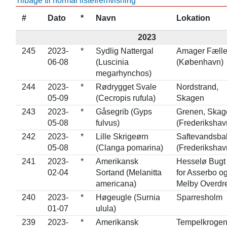
Tilbage til normal listefremvisning
#
Dato
*
Navn
Lokation
2023
245
2023-
*
Sydlig Nattergal
Amager Fæll
06-08
(Luscinia
(København)
megarhynchos)
244
2023-
*
Rødrygget Svale
Nordstrand,
05-09
(Cecropis rufula)
Skagen
243
2023-
*
Gåsegrib (Gyps
Grenen, Skag
05-08
fulvus)
(Frederikshav
242
2023-
*
Lille Skrigeørn
Saftevandsba
05-08
(Clanga pomarina)
(Frederikshav
241
2023-
*
Amerikansk
Hesselø Bugt
02-04
Sortand (Melanitta
for Asserbo o
americana)
Melby Overdr
240
2023-
*
Høgeugle (Surnia
Sparresholm
01-07
ulula)
239
2023-
*
Amerikansk
Tempelkroge