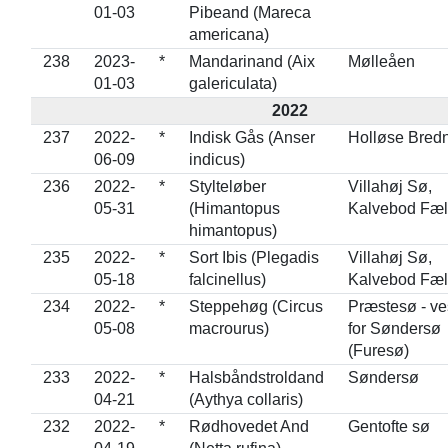
01-03
Pibeand (Mareca
americana)
238
2023-
*
Mandarinand (Aix
Mølleåen
01-03
galericulata)
2022
237
2022-
*
Indisk Gås (Anser
Holløse Bred
06-09
indicus)
236
2022-
*
Stylteløber
Villahøj Sø,
05-31
(Himantopus
Kalvebod Fæl
himantopus)
235
2022-
*
Sort Ibis (Plegadis
Villahøj Sø,
05-18
falcinellus)
Kalvebod Fæl
234
2022-
*
Steppehøg (Circus
Præstesø - ve
05-08
macrourus)
for Søndersø
(Furesø)
233
2022-
*
Halsbåndstroldand
Søndersø
04-21
(Aythya collaris)
232
2022-
*
Rødhovedet And
Gentofte sø