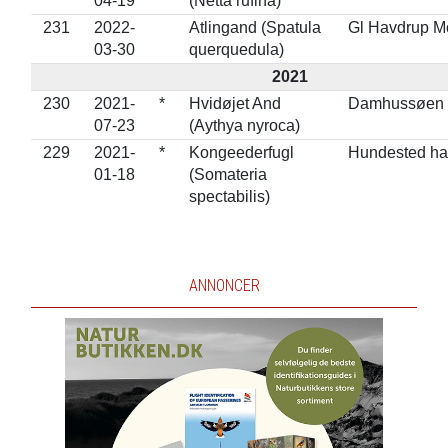
04-19
(Netta rufina)
231
2022-
Atlingand (Spatula
Gl Havdrup M
03-30
querquedula)
2021
230
2021-
*
Hvidøjet And
Damhussøen
07-23
(Aythya nyroca)
229
2021-
*
Kongeederfugl
Hundested ha
01-18
(Somateria
spectabilis)
ANNONCER