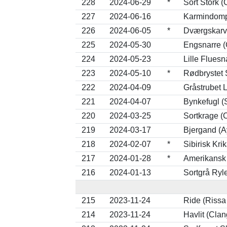
228
2024-06-29
*
Sort Stork (
227
2024-06-16
Karmindomp
226
2024-06-05
*
Dværgskarv
225
2024-05-30
Engsnarre (
224
2024-05-23
Lille Flues
223
2024-05-10
*
Rødbrystet 
222
2024-04-09
Gråstrubet 
221
2024-04-07
Bynkefugl (
220
2024-03-25
Sortkrage (
219
2024-03-17
Bjergand (A
218
2024-02-07
*
Sibirisk Kri
217
2024-01-28
*
Amerikansk 
216
2024-01-13
Sortgrå Ryle
215
2023-11-24
Ride (Rissa 
214
2023-11-24
Havlit (Cla