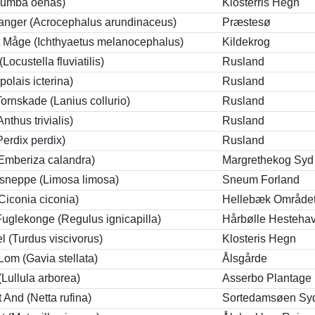
lumba oenas)
Klosterris Hegn
anger (Acrocephalus arundinaceus)
Præstesø
 Måge (Ichthyaetus melanocephalus)
Kildekrog
Locustella fluviatilis)
Rusland
olais icterina)
Rusland
ornskade (Lanius collurio)
Rusland
nthus trivialis)
Rusland
erdix perdix)
Rusland
Emberiza calandra)
Margrethekog Syd 
sneppe (Limosa limosa)
Sneum Forland
Ciconia ciconia)
Hellebæk Område
uglekonge (Regulus ignicapilla)
Hårbølle Hestehav
l (Turdus viscivorus)
Klosteris Hegn
Lom (Gavia stellata)
Ålsgårde
Lullula arborea)
Asserbo Plantage
And (Netta rufina)
Sortedamsøen Syd