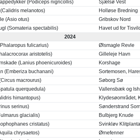
Lappedykker (Podiceps nigricollis)
Sjælsø Vest
 (Calidris melanotos)
Holløse Bredning
e (Asio otus)
Gribskov Nord
gl (Somateria spectabilis)
Havet ud for Tisvil
2024
Phalaropus fulicarius)
Ølsmagle Revle
alacrocorax aristotelis)
Gilleleje Havn
rnskade (Lanius phoenicuroides)
Korshage
an (Emberiza buchanani)
Sortemosen, Hare
(Circus macrourus)
Søborg Sø
Spatula querquedula)
Vallensbæk og Ish
alidris himantopus)
Klydesøområdet, 
rinus serinus)
Sønderstrand So
ulmarus glacialis)
Bulbjerg Knude
ophophanes cristatus)
Svinkløv Klitplant
quila chrysaetos)
Ørnefenner