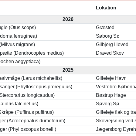
Lokation
2026
gle (Otus scops)
Græsted
dorna ferruginea)
Søborg Sø
 (Milvus migrans)
Gilbjerg Hoved
spætte (Dendrocoptes medius)
Draved Skov
pochen aegyptiaca)
2025
ølvmåge (Larus michahellis)
Gilleleje Havn
anger (Phylloscopus proregulus)
Vestrebro Københ
(Stercorarius longicaudus)
Bøstrup Hage
lidris falcinellus)
Søvorg Sø
kråpe (Puffinus puffinus)
Gilleleje flak og tr
ger (Acrocephalus dumetorum)
Skovrejsning ved 
ger (Phylloscopus bonelli)
Jægersborg Dyre