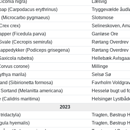
Ciconia nigra)
Læsvig
ap (Carpodacus erythrinus)
Tryggevælde åudl
 (Microcarbo pygmaeus)
Slotsmose
Crex crex)
Selineskoven, Am
napper (Ficedula parva)
Ganløse Ore
Svale (Cecropis semirufa)
Rørtang Overdrev 
Lappedykker (Podiceps grisegena)
Rørtang Overdrev
Saxicola rubetra)
Hellebæk Avlsgaa
Corvus corone)
Millinge
ythya marila)
Selsø Sø
kand (Sibirionetta formosa)
Favrholm Voldgra
Sortand (Melanitta americana)
Hesselø bugt ud f
 (Calidris maritima)
Helsingør Lystbå
2023
tridactyla)
Tragten, Bøstrup 
ngula hyemalis)
Tragten, Bøstrup 