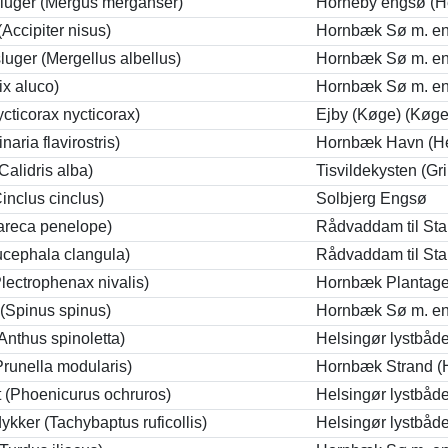
sluger (Mergus merganser)
Horneby engsø (H
Accipiter nisus)
Hornbæk Sø m. en
sluger (Mergellus albellus)
Hornbæk Sø m. en
ix aluco)
Hornbæk Sø m. en
cticorax nycticorax)
Ejby (Køge) (Køge
inaria flavirostris)
Hornbæk Havn (He
Calidris alba)
Tisvildekysten (Gr
inclus cinclus)
Solbjerg Engsø
areca penelope)
Rådvaddam til St
cephala clangula)
Rådvaddam til St
lectrophenax nivalis)
Hornbæk Plantage
(Spinus spinus)
Hornbæk Sø m. en
Anthus spinoletta)
Helsingør lystbåd
Prunella modularis)
Hornbæk Strand (H
t (Phoenicurus ochruros)
Helsingør lystbåd
ykker (Tachybaptus ruficollis)
Helsingør lystbåd