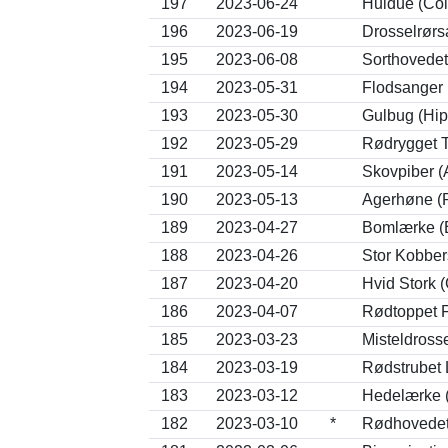
197
2023-06-24
Huldue (Co
196
2023-06-19
Drosselrørs
195
2023-06-08
Sorthovedet
194
2023-05-31
Flodsanger (
193
2023-05-30
Gulbug (Hipp
192
2023-05-29
Rødrygget T
191
2023-05-14
Skovpiber (A
190
2023-05-13
Agerhøne (P
189
2023-04-27
Bomlærke (
188
2023-04-26
Stor Kobber
187
2023-04-20
Hvid Stork (
186
2023-04-07
Rødtoppet F
185
2023-03-23
Misteldrosse
184
2023-03-19
Rødstrubet 
183
2023-03-12
Hedelærke (
182
2023-03-10
*
Rødhovedet 