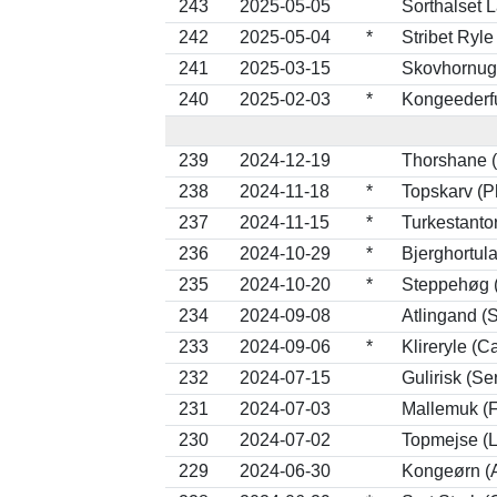
243
2025-05-05
Sorthalset 
242
2025-05-04
*
Stribet Ryle
241
2025-03-15
Skovhornugl
240
2025-02-03
*
Kongeederfu
239
2024-12-19
Thorshane (
238
2024-11-18
*
Topskarv (Ph
237
2024-11-15
*
Turkestanto
236
2024-10-29
*
Bjerghortul
235
2024-10-20
*
Steppehøg 
234
2024-09-08
Atlingand (
233
2024-09-06
*
Klireryle (C
232
2024-07-15
Gulirisk (Se
231
2024-07-03
Mallemuk (F
230
2024-07-02
Topmejse (L
229
2024-06-30
Kongeørn (A