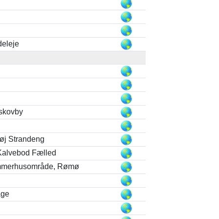
deleje
skovby
øj Strandeng
Kalvebod Fælled
mmerhusområde, Rømø
age