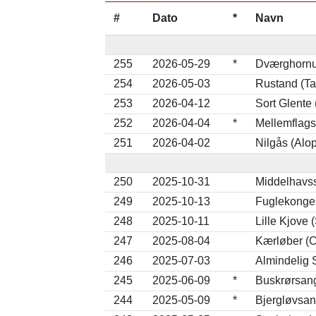
#
Dato
*
Navn
255
2026-05-29
*
Dværghornu
254
2026-05-03
Rustand (Ta
253
2026-04-12
Sort Glente
252
2026-04-04
*
Mellemflag
251
2026-04-02
Nilgås (Alo
250
2025-10-31
Middelhavss
249
2025-10-13
Fuglekonges
248
2025-10-11
Lille Kjove 
247
2025-08-04
Kærløber (Ca
246
2025-07-03
Almindelig S
245
2025-06-09
*
Buskrørsan
244
2025-05-09
*
Bjergløvsan