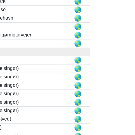
ark
øse
gehavn
ngørmotorvejen
elsingør)
elsingør)
elsingør)
elsingør)
elsingør)
elsingør)
tved)
)