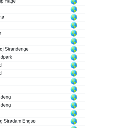
rup Hage
mø
r
øj Strandenge
ndpark
d
d
ndeng
ndeng
og Strødam Engsø