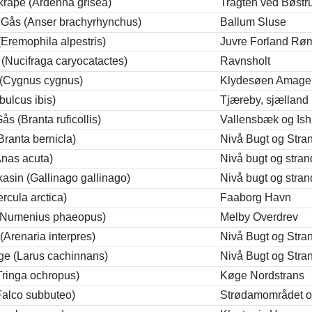
kråpe (Ardenna grisea)
Tragten ved Bøst
 Gås (Anser brachyrhynchus)
Ballum Sluse
(Eremophila alpestris)
Juvre Forland Rø
(Nucifraga caryocatactes)
Ravnsholt
(Cygnus cygnus)
Klydesøen Amage
bulcus ibis)
Tjæreby, sjælland
s (Branta ruficollis)
Vallensbæk og Ish
Branta bernicla)
Nivå Bugt og Stra
nas acuta)
Nivå bugt og stran
asin (Gallinago gallinago)
Nivå bugt og stran
rcula arctica)
Faaborg Havn
Numenius phaeopus)
Melby Overdrev
(Arenaria interpres)
Nivå Bugt og Stra
e (Larus cachinnans)
Nivå Bugt og Stra
(Tringa ochropus)
Køge Nordstrans
Falco subbuteo)
Strødamområdet 