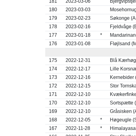
181
2023-03-06
Bjergvipstje
180
2023-03-03
Mosehornug
179
2023-02-23
Søkonge (Al
178
2023-02-16
Fjeldvåge (
177
2023-01-18
*
Mandarinand
176
2023-01-08
Fløjlsand (M
175
2022-12-31
Blå Kærhøg 
174
2022-12-17
Lille Korsnæ
173
2022-12-16
Kernebider 
172
2022-12-15
Stor Tornsk
171
2022-12-10
Kvækerfinke 
170
2022-12-10
Sortspætte 
169
2022-12-10
Gråsisken (
168
2022-12-05
*
Høgeugle (S
167
2022-11-28
*
Himalayasa