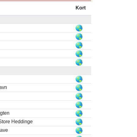
Kort
avn
agten
Store Heddinge
have