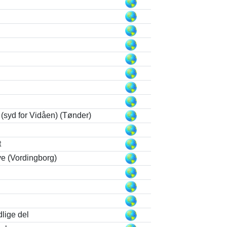
(syd for Vidåen) (Tønder)
t
e (Vordingborg)
lige del