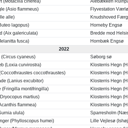
rt (Motacilla cinerea)
Ålebækken Ruinp
le (Asio flammeus)
Flyvestation Værl
le alle)
Knudshoved Fær
Buteo lagopus)
Horneby Engsø
 (Aix galericulata)
Bredde mod Helsi
elanitta fusca)
Hornbæk Engsø
2022
(Circus cyaneus)
Søborg sø
b (Loxia curvirostra)
Klosterris Hegn (H
(Coccothraustes coccothraustes)
Klosterris Hegn (H
ade (Lanius excubitor)
Klosterris Hegn (H
(Fringilla montifringilla)
Klosterris Hegn (H
(Dryocopus martius)
Klosterris Hegn (H
Acanthis flammea)
Klosterris Hegn (H
urnia ulula)
Sparresholm (Næs
nger (Phylloscopus humei)
Lille Vejlesø (Ishøj