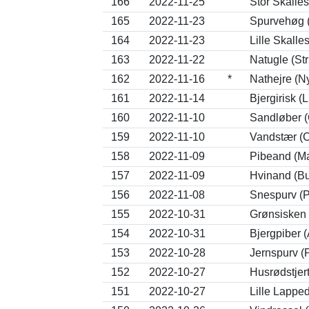
166
2022-11-25
Stor Skalle
165
2022-11-23
Spurvehøg (
164
2022-11-23
Lille Skalle
163
2022-11-22
Natugle (Str
162
2022-11-16
*
Nathejre (Ny
161
2022-11-14
Bjergirisk (L
160
2022-11-10
Sandløber (
159
2022-11-10
Vandstær (C
158
2022-11-09
Pibeand (M
157
2022-11-09
Hvinand (Bu
156
2022-11-08
Snespurv (P
155
2022-10-31
Grønsisken 
154
2022-10-31
Bjergpiber (
153
2022-10-28
Jernspurv (
152
2022-10-27
Husrødstjer
151
2022-10-27
Lille Lapped