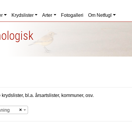
er
Krydslister
Arter
Fotogalleri
Om Netfugl
nologisk
krydslister, bl.a. årsartslister, kommuner, osv.
×
sning