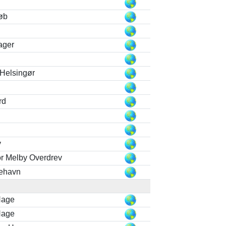
øb
ager
Helsingør
rd
v
or Melby Overdrev
dehavn
Hage
Hage