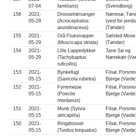
07-04
familiaris)
(Svendborg)
156
2021-
Drosselrørsanger
Nørresø, Tøn
05-29
(Acrocephalus
(vest for jern
arundinaceus)
(Tønder)
155
2021-
Grå Fluesnapper
Sølsted Mose
05-29
(Muscicapa striata)
(Tønder)
154
2021-
Lille Lappedykker
Tane Sø og
05-29
(Tachybaptus
Nørrekær (Va
ruficollis)
153
2021-
Bynkefugl
Filsø, Porsm
05-15
(Saxicola rubetra)
Bjerge (Varde
152
2021-
Fyrremejse
Filsø, Porsm
05-15
(Poecile
Bjerge (Varde
montanus)
151
2021-
Munk (Sylvia
Filsø, Porsm
05-15
atricapilla)
Bjerge (Varde
150
2021-
Ringdrossel
Filsø, Porsm
05-15
(Turdus torquatus)
Bjerge (Varde