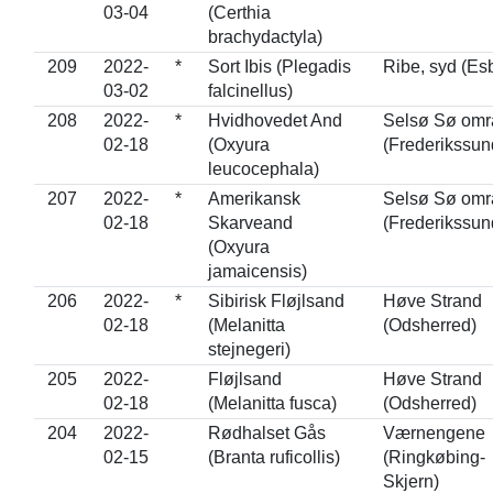
03-04
(Certhia
brachydactyla)
209
2022-
*
Sort Ibis (Plegadis
Ribe, syd (Esb
03-02
falcinellus)
208
2022-
*
Hvidhovedet And
Selsø Sø omr
02-18
(Oxyura
(Frederikssun
leucocephala)
207
2022-
*
Amerikansk
Selsø Sø omr
02-18
Skarveand
(Frederikssun
(Oxyura
jamaicensis)
206
2022-
*
Sibirisk Fløjlsand
Høve Strand
02-18
(Melanitta
(Odsherred)
stejnegeri)
205
2022-
Fløjlsand
Høve Strand
02-18
(Melanitta fusca)
(Odsherred)
204
2022-
Rødhalset Gås
Værnengene
02-15
(Branta ruficollis)
(Ringkøbing-
Skjern)