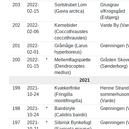
203
2022-
Sortstrubet Lom
Grusgrav
02-15
(Gavia arctica)
v/Krogsgård
(Esbjerg)
202
2022-
Kernebider
Varde By (Var
02-06
(Coccothraustes
coccothraustes)
201
2022-
Gråmåge (Larus
Grønningen (
02-01
hyperboreus)
200
2022-
*
Mellemflagspætte
Gråsten Skov
01-15
(Dendrocoptes
(Sønderborg)
medius)
2021
199
2021-
Kvækerfinke
Henne Strand
10-24
(Fringilla
sommerhuso
montifringilla)
(Varde)
198
2021-
*
Bairdsryle
Grønningen (
10-24
(Calidris bairdii)
197
2021-
*
Sibirisk Bynkefugl
Grønningen (
10-21
(Saxicola maurus)