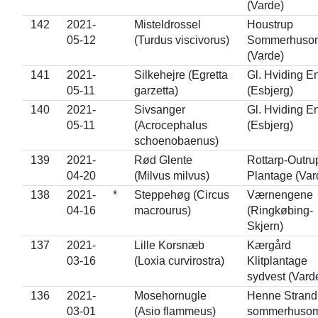
(Varde)
142
2021-
Misteldrossel
Houstrup
05-12
(Turdus viscivorus)
Sommerhuso
(Varde)
141
2021-
Silkehejre (Egretta
Gl. Hviding E
05-11
garzetta)
(Esbjerg)
140
2021-
Sivsanger
Gl. Hviding E
05-11
(Acrocephalus
(Esbjerg)
schoenobaenus)
139
2021-
Rød Glente
Rottarp-Outru
04-20
(Milvus milvus)
Plantage (Var
138
2021-
*
Steppehøg (Circus
Værnengene
04-16
macrourus)
(Ringkøbing-
Skjern)
137
2021-
Lille Korsnæb
Kærgård
03-16
(Loxia curvirostra)
Klitplantage
sydvest (Vard
136
2021-
Mosehornugle
Henne Strand
03-01
(Asio flammeus)
sommerhuso