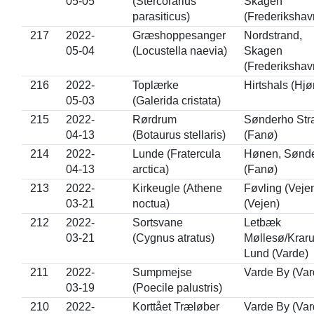
05-05
(Stercorarius
Skagen
parasiticus)
(Frederikshav
217
2022-
Græshoppesanger
Nordstrand,
05-04
(Locustella naevia)
Skagen
(Frederikshav
216
2022-
Toplærke
Hirtshals (Hjø
05-03
(Galerida cristata)
215
2022-
Rørdrum
Sønderho Str
04-13
(Botaurus stellaris)
(Fanø)
214
2022-
Lunde (Fratercula
Hønen, Sønd
04-13
arctica)
(Fanø)
213
2022-
Kirkeugle (Athene
Føvling (Veje
03-21
noctua)
(Vejen)
212
2022-
Sortsvane
Letbæk
03-21
(Cygnus atratus)
Møllesø/Krar
Lund (Varde)
211
2022-
Sumpmejse
Varde By (Var
03-19
(Poecile palustris)
210
2022-
Korttået Træløber
Varde By (Var