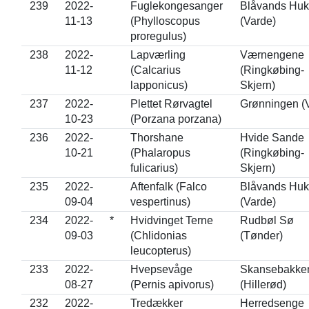
239
2022-
Fuglekongesanger
Blåvands Huk
11-13
(Phylloscopus
(Varde)
proregulus)
238
2022-
Lapværling
Værnengene
11-12
(Calcarius
(Ringkøbing-
lapponicus)
Skjern)
237
2022-
Plettet Rørvagtel
Grønningen (
10-23
(Porzana porzana)
236
2022-
Thorshane
Hvide Sande
10-21
(Phalaropus
(Ringkøbing-
fulicarius)
Skjern)
235
2022-
Aftenfalk (Falco
Blåvands Huk
09-04
vespertinus)
(Varde)
234
2022-
*
Hvidvinget Terne
Rudbøl Sø
09-03
(Chlidonias
(Tønder)
leucopterus)
233
2022-
Hvepsevåge
Skansebakke
08-27
(Pernis apivorus)
(Hillerød)
232
2022-
Tredækker
Herredsenge