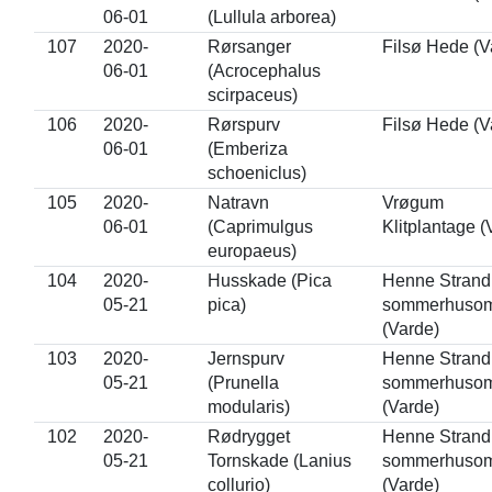
06-01
(Lullula arborea)
107
2020-
Rørsanger
Filsø Hede (V
06-01
(Acrocephalus
scirpaceus)
106
2020-
Rørspurv
Filsø Hede (V
06-01
(Emberiza
schoeniclus)
105
2020-
Natravn
Vrøgum
06-01
(Caprimulgus
Klitplantage (
europaeus)
104
2020-
Husskade (Pica
Henne Strand
05-21
pica)
sommerhuso
(Varde)
103
2020-
Jernspurv
Henne Strand
05-21
(Prunella
sommerhuso
modularis)
(Varde)
102
2020-
Rødrygget
Henne Strand
05-21
Tornskade (Lanius
sommerhuso
collurio)
(Varde)