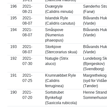
196
2021-
Dværgryle
Sønderho Str
08-21
(Calidris minuta)
(Fanø)
195
2021-
Islandsk Ryle
Blåvands Huk
08-07
(Calidris canutus)
(Varde)
194
2021-
Småspove
Blåvands Huk
08-07
(Numenius
(Varde)
phaeopus)
193
2021-
Storkjove
Blåvands Huk
08-07
(Stercorarius skua)
(Varde)
192
2021-
Natugle (Strix
Lundeborg Sk
07-30
aluco)
(Bjergeskov)
(Svendborg)
191
2021-
Krumnæbbet Ryle
Margrethekog
07-25
(Calidris
(syd for Vidåe
ferruginea)
(Tønder)
190
2021-
Sortstrubet
Henne Strand
07-20
Bynkefugl
Sommerhuso
(Saxicola rubicola)