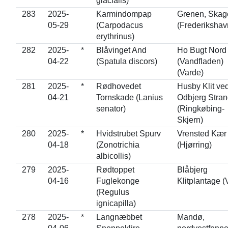
glacialis)
283
2025-
Karmindompap
Grenen, Skag
05-29
(Carpodacus
(Frederikshav
erythrinus)
282
2025-
*
Blåvinget And
Ho Bugt Nord
04-22
(Spatula discors)
(Vandfladen)
(Varde)
281
2025-
*
Rødhovedet
Husby Klit ve
04-21
Tornskade (Lanius
Odbjerg Stran
senator)
(Ringkøbing-
Skjern)
280
2025-
*
Hvidstrubet Spurv
Vrensted Kær
04-18
(Zonotrichia
(Hjørring)
albicollis)
279
2025-
Rødtoppet
Blåbjerg
04-16
Fuglekonge
Klitplantage (
(Regulus
ignicapilla)
278
2025-
*
Langnæbbet
Mandø,