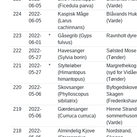
06-05
(Ficedula parva)
(Varde)
224
2022-
Kaspisk Måge
Blåvands Huk
06-05
(Larus
(Varde)
cachinnans)
223
2022-
*
Gåsegrib (Gyps
Ravnholt dyr
06-01
fulvus)
222
2022-
Havesanger
Sølsted Mose
05-27
(Sylvia borin)
(Tønder)
221
2022-
*
Stylteløber
Margrethekog
05-27
(Himantopus
(syd for Vidåe
himantopus)
(Tønder)
220
2022-
Skovsanger
Byfogedskove
05-06
(Phylloscopus
Skagen
sibilatrix)
(Frederikshav
219
2022-
Gærdesanger
Henne Strand
05-06
(Curruca curruca)
sommerhuso
(Varde)
218
2022-
Almindelig Kjove
Nordstrand,