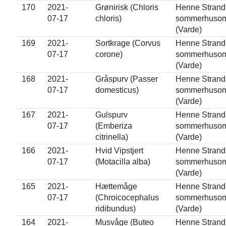
170
2021-
Grønirisk (Chloris
Henne Strand
07-17
chloris)
sommerhuso
(Varde)
169
2021-
Sortkrage (Corvus
Henne Strand
07-17
corone)
sommerhuso
(Varde)
168
2021-
Gråspurv (Passer
Henne Strand
07-17
domesticus)
sommerhuso
(Varde)
167
2021-
Gulspurv
Henne Strand
07-17
(Emberiza
sommerhuso
citrinella)
(Varde)
166
2021-
Hvid Vipstjert
Henne Strand
07-17
(Motacilla alba)
sommerhuso
(Varde)
165
2021-
Hættemåge
Henne Strand
07-17
(Chroicocephalus
sommerhuso
ridibundus)
(Varde)
164
2021-
Musvåge (Buteo
Henne Strand