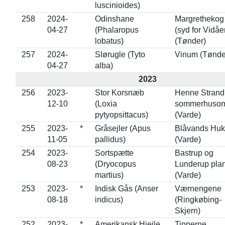
luscinioides)
258
2024-
Odinshane
Margrethekog
04-27
(Phalaropus
(syd for Vidåe
lobatus)
(Tønder)
257
2024-
Slørugle (Tyto
Vinum (Tønde
04-27
alba)
2023
256
2023-
Stor Korsnæb
Henne Strand
12-10
(Loxia
sommerhuso
pytyopsittacus)
(Varde)
255
2023-
*
Gråsejler (Apus
Blåvands Huk
11-05
pallidus)
(Varde)
254
2023-
Sortspætte
Bastrup og
08-23
(Dryocopus
Lunderup pla
martius)
(Varde)
253
2023-
*
Indisk Gås (Anser
Værnengene
08-18
indicus)
(Ringkøbing-
Skjern)
252
2023-
*
Amerikansk Hjejle
Tipperne