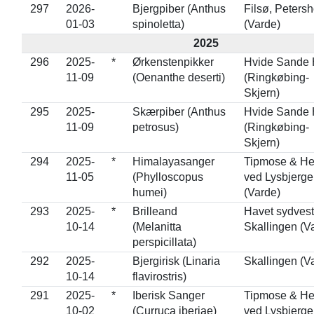
297
2026-
Bjergpiber (Anthus
Filsø, Peters
01-03
spinoletta)
(Varde)
2025
296
2025-
*
Ørkenstenpikker
Hvide Sande
11-09
(Oenanthe deserti)
(Ringkøbing-
Skjern)
295
2025-
Skærpiber (Anthus
Hvide Sande
11-09
petrosus)
(Ringkøbing-
Skjern)
294
2025-
*
Himalayasanger
Tipmose & H
11-05
(Phylloscopus
ved Lysbjerge
humei)
(Varde)
293
2025-
*
Brilleand
Havet sydvest
10-14
(Melanitta
Skallingen (V
perspicillata)
292
2025-
Bjergirisk (Linaria
Skallingen (V
10-14
flavirostris)
291
2025-
*
Iberisk Sanger
Tipmose & H
10-02
(Curruca iberiae)
ved Lysbjerge