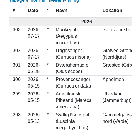
Tilbage til normal listefremvisning
#
Dato
*
Navn
Lokation
2026
303
2026-
*
Munkegrib
Saftevandsba
07-17
(Aegypius
monachus)
302
2026-
*
Høgesanger
Glatved Stran
07-17
(Curruca nisoria)
(Norddjurs)
301
2026-
*
Dværghornugle
Græsted (Grib
05-29
(Otus scops)
300
2026-
*
Provencesanger
Apholmen
05-15
(Curruca undata)
299
2026-
*
Amerikansk
Ulvedybet
05-15
Pibeand (Mareca
(Jammerbugt)
americana)
298
2026-
*
Sydlig Nattergal
Gammelgabsø
05-13
(Luscinia
nord (Varde)
megarhynchos)