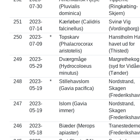
07-30
(Pluvialis
(Ringkøbing-
dominica)
Skjern)
251
2023-
Kærløber (Calidris
Svinø Vig
07-14
falcinellus)
(Vordingborg)
250
2023-
*
Topskarv
Hanstholm Ha
07-09
(Phalacrocorax
havet ud for
aristotelis)
(Thisted)
249
2023-
Dværgmåge
Margrethekog
05-29
(Hydrocoloeus
(syd for Vidåe
minutus)
(Tønder)
248
2023-
*
Stillehavslom
Nordstrand,
05-19
(Gavia pacifica)
Skagen
(Frederikshav
247
2023-
Islom (Gavia
Nordstrand,
05-19
immer)
Skagen
(Frederikshav
246
2023-
Biæder (Merops
Tranestedern
05-18
apiaster)
(Frederikshav