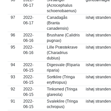
06-17
(Acrocephalus
schoenobaenus)
97
2022-
Canadagås
ishøj strande
06-17
(Branta
canadensis)
96
2022-
Brushane (Calidris
ishøj strande
06-16
pugnax)
95
2022-
Lille Præstekrave
ishøj strande
06-16
(Charadrius
dubius)
94
2022-
Digesvale (Riparia
ishøj strande
06-15
riparia)
93
2022-
Sortklire (Tringa
ishøj strande
06-15
erythropus)
92
2022-
Tinksmed (Tringa
ishøj strande
06-15
glareola)
91
2022-
Svaleklire (Tringa
ishøj strande
06-15
ochropus)