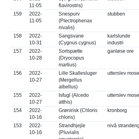
11-05
flavirostris)
159
2022-
Snespurv
stubben
11-05
(Plectrophenax
nivalis)
158
2022-
Sangsvane
karlslunde
10-31
(Cygnus cygnus)
industri
157
2022-
Sortspætte
ganløse ore
10-28
(Dryocopus
martius)
156
2022-
Lille Skallesluger
utterslev mos
10-27
(Mergellus
albellus)
155
2022-
Isfugl (Alcedo
utterslev mos
10-27
atthis)
154
2022-
Grønirisk (Chloris
kronborg
10-16
chloris)
153
2022-
Strandhjejle
nivå stranden
10-16
(Pluvialis