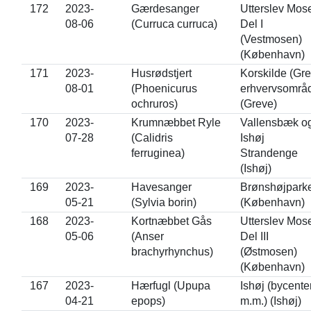
172
2023-
Gærdesanger
Utterslev Mos
08-06
(Curruca curruca)
Del I
(Vestmosen)
(København)
171
2023-
Husrødstjert
Korskilde (Gr
08-01
(Phoenicurus
erhvervsområ
ochruros)
(Greve)
170
2023-
Krumnæbbet Ryle
Vallensbæk o
07-28
(Calidris
Ishøj
ferruginea)
Strandenge
(Ishøj)
169
2023-
Havesanger
Brønshøjpark
05-21
(Sylvia borin)
(København)
168
2023-
Kortnæbbet Gås
Utterslev Mos
05-06
(Anser
Del III
brachyrhynchus)
(Østmosen)
(København)
167
2023-
Hærfugl (Upupa
Ishøj (bycente
04-21
epops)
m.m.) (Ishøj)