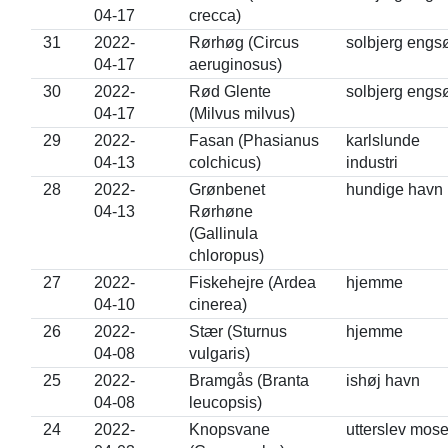
04-17
crecca)
31
2022-
Rørhøg (Circus
solbjerg engs
04-17
aeruginosus)
30
2022-
Rød Glente
solbjerg engs
04-17
(Milvus milvus)
29
2022-
Fasan (Phasianus
karlslunde
04-13
colchicus)
industri
28
2022-
Grønbenet
hundige havn
04-13
Rørhøne
(Gallinula
chloropus)
27
2022-
Fiskehejre (Ardea
hjemme
04-10
cinerea)
26
2022-
Stær (Sturnus
hjemme
04-08
vulgaris)
25
2022-
Bramgås (Branta
ishøj havn
04-08
leucopsis)
24
2022-
Knopsvane
utterslev mos