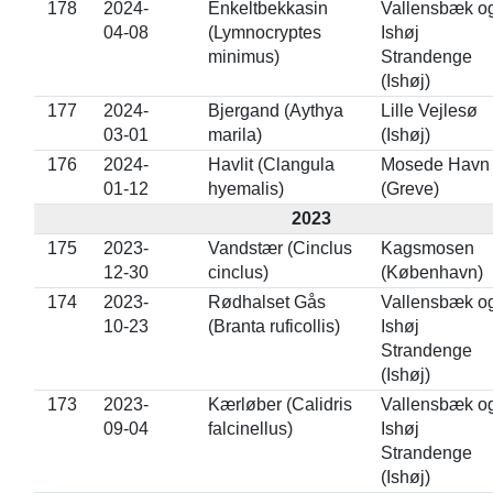
178
2024-
Enkeltbekkasin
Vallensbæk o
04-08
(Lymnocryptes
Ishøj
minimus)
Strandenge
(Ishøj)
177
2024-
Bjergand (Aythya
Lille Vejlesø
03-01
marila)
(Ishøj)
176
2024-
Havlit (Clangula
Mosede Havn
01-12
hyemalis)
(Greve)
2023
175
2023-
Vandstær (Cinclus
Kagsmosen
12-30
cinclus)
(København)
174
2023-
Rødhalset Gås
Vallensbæk o
10-23
(Branta ruficollis)
Ishøj
Strandenge
(Ishøj)
173
2023-
Kærløber (Calidris
Vallensbæk o
09-04
falcinellus)
Ishøj
Strandenge
(Ishøj)