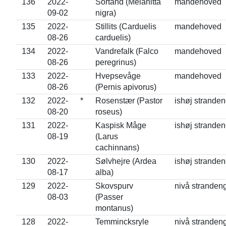
136
2022-
Sortand (Melanitta
mandehoved
09-02
nigra)
135
2022-
Stillits (Carduelis
mandehoved
08-26
carduelis)
134
2022-
Vandrefalk (Falco
mandehoved
08-26
peregrinus)
133
2022-
Hvepsevåge
mandehoved
08-26
(Pernis apivorus)
132
2022-
*
Rosenstær (Pastor
ishøj strande
08-20
roseus)
131
2022-
Kaspisk Måge
ishøj strande
08-19
(Larus
cachinnans)
130
2022-
Sølvhejre (Ardea
ishøj strande
08-17
alba)
129
2022-
Skovspurv
nivå stranden
08-03
(Passer
montanus)
128
2022-
Temmincksryle
nivå stranden