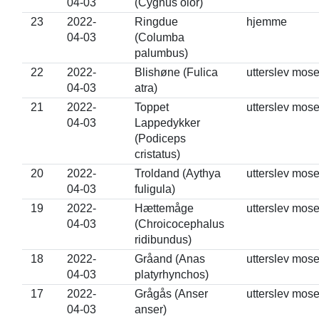
04-03
(Cygnus olor)
23
2022-
Ringdue
hjemme
04-03
(Columba
palumbus)
22
2022-
Blishøne (Fulica
utterslev mos
04-03
atra)
21
2022-
Toppet
utterslev mos
04-03
Lappedykker
(Podiceps
cristatus)
20
2022-
Troldand (Aythya
utterslev mos
04-03
fuligula)
19
2022-
Hættemåge
utterslev mos
04-03
(Chroicocephalus
ridibundus)
18
2022-
Gråand (Anas
utterslev mos
04-03
platyrhynchos)
17
2022-
Grågås (Anser
utterslev mos
04-03
anser)