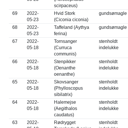
scirpaceus)
69
2022-
Hvid Stork
gundsømagle
05-23
(Ciconia ciconia)
68
2022-
Taffeland (Aythya
gundsømagle
05-23
ferina)
67
2022-
Tornsanger
stenholdt
05-18
(Curruca
indelukke
communis)
66
2022-
Stenpikker
stenholdt
05-18
(Oenanthe
indelukke
oenanthe)
65
2022-
Skovsanger
stenholdt
05-18
(Phylloscopus
indelukke
sibilatrix)
64
2022-
Halemejse
stenholdt
05-18
(Aegithalos
indelukke
caudatus)
63
2022-
Rødrygget
stenholdt