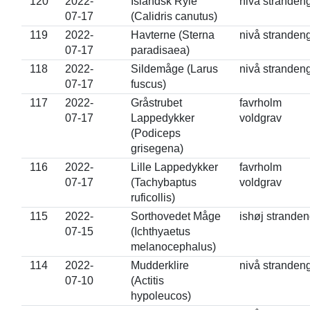
120
2022-
Islandsk Ryle
nivå stranden
07-17
(Calidris canutus)
119
2022-
Havterne (Sterna
nivå stranden
07-17
paradisaea)
118
2022-
Sildemåge (Larus
nivå stranden
07-17
fuscus)
117
2022-
Gråstrubet
favrholm
07-17
Lappedykker
voldgrav
(Podiceps
grisegena)
116
2022-
Lille Lappedykker
favrholm
07-17
(Tachybaptus
voldgrav
ruficollis)
115
2022-
Sorthovedet Måge
ishøj strande
07-15
(Ichthyaetus
melanocephalus)
114
2022-
Mudderklire
nivå stranden
07-10
(Actitis
hypoleucos)