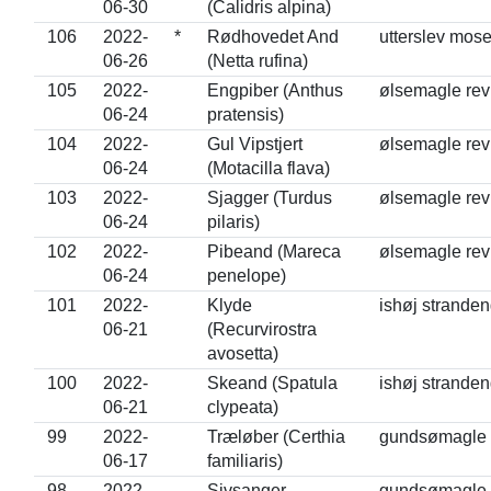
06-30
(Calidris alpina)
106
2022-
*
Rødhovedet And
utterslev mos
06-26
(Netta rufina)
105
2022-
Engpiber (Anthus
ølsemagle rev
06-24
pratensis)
104
2022-
Gul Vipstjert
ølsemagle rev
06-24
(Motacilla flava)
103
2022-
Sjagger (Turdus
ølsemagle rev
06-24
pilaris)
102
2022-
Pibeand (Mareca
ølsemagle rev
06-24
penelope)
101
2022-
Klyde
ishøj strande
06-21
(Recurvirostra
avosetta)
100
2022-
Skeand (Spatula
ishøj strande
06-21
clypeata)
99
2022-
Træløber (Certhia
gundsømagle
06-17
familiaris)
98
2022-
Sivsanger
gundsømagle