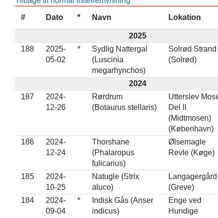
Tilbage til normal listefremvisning
#
Dato
*
Navn
Lokation
2025
188
2025-
*
Sydlig Nattergal
Solrød Strand
05-02
(Luscinia
(Solrød)
megarhynchos)
2024
187
2024-
Rørdrum
Utterslev Mos
12-26
(Botaurus stellaris)
Del II
(Midtmosen)
(København)
186
2024-
Thorshane
Ølsemagle
12-24
(Phalaropus
Revle (Køge)
fulicarius)
185
2024-
Natugle (Strix
Langagergård
10-25
aluco)
(Greve)
184
2024-
*
Indisk Gås (Anser
Enge ved
09-04
indicus)
Hundige