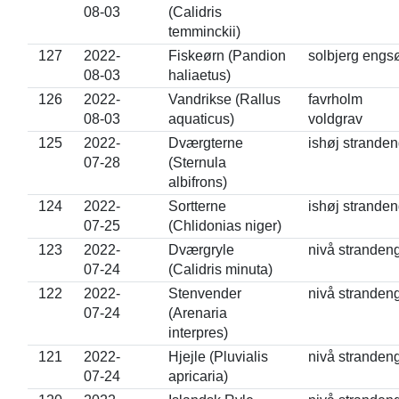
08-03
(Calidris
temminckii)
127
2022-
Fiskeørn (Pandion
solbjerg engs
08-03
haliaetus)
126
2022-
Vandrikse (Rallus
favrholm
08-03
aquaticus)
voldgrav
125
2022-
Dværgterne
ishøj strande
07-28
(Sternula
albifrons)
124
2022-
Sortterne
ishøj strande
07-25
(Chlidonias niger)
123
2022-
Dværgryle
nivå stranden
07-24
(Calidris minuta)
122
2022-
Stenvender
nivå stranden
07-24
(Arenaria
interpres)
121
2022-
Hjejle (Pluvialis
nivå stranden
07-24
apricaria)