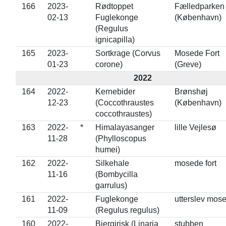
166
2023-
Rødtoppet
Fælledparken
02-13
Fuglekonge
(København)
(Regulus
ignicapilla)
165
2023-
Sortkrage (Corvus
Mosede Fort
01-23
corone)
(Greve)
2022
164
2022-
Kernebider
Brønshøj
12-23
(Coccothraustes
(København)
coccothraustes)
163
2022-
*
Himalayasanger
lille Vejlesø
11-28
(Phylloscopus
humei)
162
2022-
Silkehale
mosede fort
11-16
(Bombycilla
garrulus)
161
2022-
Fuglekonge
utterslev mos
11-09
(Regulus regulus)
160
2022-
Bjergirisk (Linaria
stubben