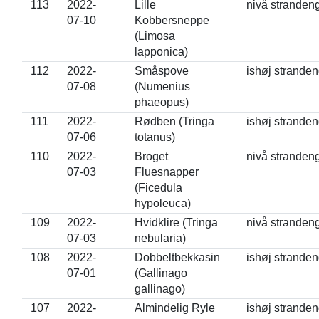
113
2022-
Lille
nivå stranden
07-10
Kobbersneppe
(Limosa
lapponica)
112
2022-
Småspove
ishøj strande
07-08
(Numenius
phaeopus)
111
2022-
Rødben (Tringa
ishøj strande
07-06
totanus)
110
2022-
Broget
nivå stranden
07-03
Fluesnapper
(Ficedula
hypoleuca)
109
2022-
Hvidklire (Tringa
nivå stranden
07-03
nebularia)
108
2022-
Dobbeltbekkasin
ishøj strande
07-01
(Gallinago
gallinago)
107
2022-
Almindelig Ryle
ishøj strande