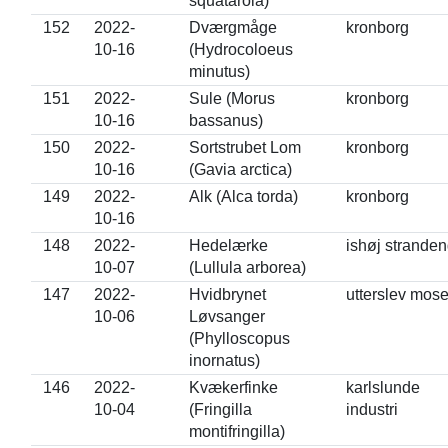
squatarola)
152
2022-
Dværgmåge
kronborg
10-16
(Hydrocoloeus
minutus)
151
2022-
Sule (Morus
kronborg
10-16
bassanus)
150
2022-
Sortstrubet Lom
kronborg
10-16
(Gavia arctica)
149
2022-
Alk (Alca torda)
kronborg
10-16
148
2022-
Hedelærke
ishøj strande
10-07
(Lullula arborea)
147
2022-
Hvidbrynet
utterslev mos
10-06
Løvsanger
(Phylloscopus
inornatus)
146
2022-
Kvækerfinke
karlslunde
10-04
(Fringilla
industri
montifringilla)