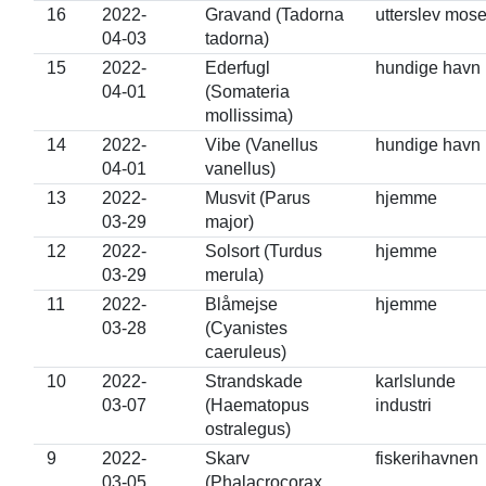
16
2022-
Gravand (Tadorna
utterslev mos
04-03
tadorna)
15
2022-
Ederfugl
hundige havn
04-01
(Somateria
mollissima)
14
2022-
Vibe (Vanellus
hundige havn
04-01
vanellus)
13
2022-
Musvit (Parus
hjemme
03-29
major)
12
2022-
Solsort (Turdus
hjemme
03-29
merula)
11
2022-
Blåmejse
hjemme
03-28
(Cyanistes
caeruleus)
10
2022-
Strandskade
karlslunde
03-07
(Haematopus
industri
ostralegus)
9
2022-
Skarv
fiskerihavnen
03-05
(Phalacrocorax