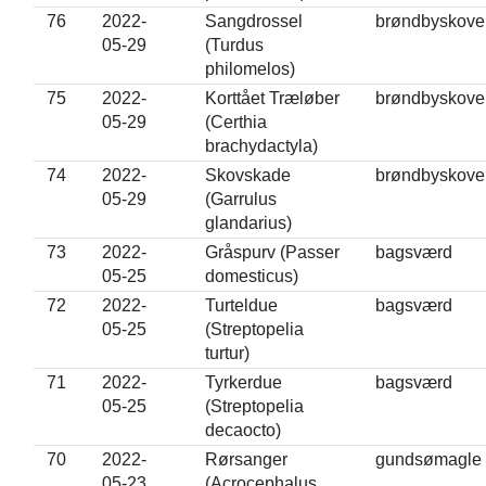
76
2022-
Sangdrossel
brøndbyskove
05-29
(Turdus
philomelos)
75
2022-
Korttået Træløber
brøndbyskove
05-29
(Certhia
brachydactyla)
74
2022-
Skovskade
brøndbyskove
05-29
(Garrulus
glandarius)
73
2022-
Gråspurv (Passer
bagsværd
05-25
domesticus)
72
2022-
Turteldue
bagsværd
05-25
(Streptopelia
turtur)
71
2022-
Tyrkerdue
bagsværd
05-25
(Streptopelia
decaocto)
70
2022-
Rørsanger
gundsømagle
05-23
(Acrocephalus