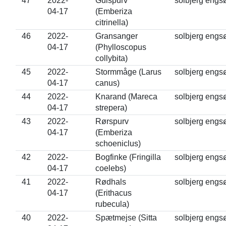
47
2022-
Gulspurv
solbjerg engs
04-17
(Emberiza
citrinella)
46
2022-
Gransanger
solbjerg engs
04-17
(Phylloscopus
collybita)
45
2022-
Stormmåge (Larus
solbjerg engs
04-17
canus)
44
2022-
Knarand (Mareca
solbjerg engs
04-17
strepera)
43
2022-
Rørspurv
solbjerg engs
04-17
(Emberiza
schoeniclus)
42
2022-
Bogfinke (Fringilla
solbjerg engs
04-17
coelebs)
41
2022-
Rødhals
solbjerg engs
04-17
(Erithacus
rubecula)
40
2022-
Spætmejse (Sitta
solbjerg engs