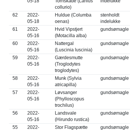
05-18
Tornskade (Lanius
indelukke
collurio)
62
2022-
Huldue (Columba
stenholdt
05-18
oenas)
indelukke
61
2022-
Hvid Vipstjert
gundsømagle
05-16
(Motacilla alba)
60
2022-
Nattergal
gundsømagle
05-16
(Luscinia luscinia)
59
2022-
Gærdesmutte
gundsømagle
05-16
(Troglodytes
troglodytes)
58
2022-
Munk (Sylvia
gundsømagle
05-16
atricapilla)
57
2022-
Løvsanger
gundsømagle
05-16
(Phylloscopus
trochilus)
56
2022-
Landsvale
gundsømagle
05-16
(Hirundo rustica)
55
2022-
Stor Flagspætte
gundsømagle