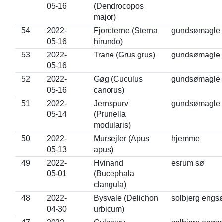
05-16
(Dendrocopos
major)
54
2022-
Fjordterne (Sterna
gundsømagle
05-16
hirundo)
53
2022-
Trane (Grus grus)
gundsømagle
05-16
52
2022-
Gøg (Cuculus
gundsømagle
05-16
canorus)
51
2022-
Jernspurv
gundsømagle
05-14
(Prunella
modularis)
50
2022-
Mursejler (Apus
hjemme
05-13
apus)
49
2022-
Hvinand
esrum sø
05-01
(Bucephala
clangula)
48
2022-
Bysvale (Delichon
solbjerg engs
04-30
urbicum)