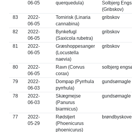
06-05
querquedula)
Solbjerg Eng
(Gribskov)
83
2022-
Tornirisk (Linaria
gribskov
06-05
cannabina)
82
2022-
Bynkefugl
gribskov
06-05
(Saxicola rubetra)
81
2022-
Græshoppesanger
gribskov
06-05
(Locustella
naevia)
80
2022-
Ravn (Corvus
solbjerg engs
06-05
corax)
79
2022-
Dompap (Pyrrhula
gundsømagle
06-03
pyrrhula)
78
2022-
Skægmejse
gundsømagle
06-03
(Panurus
biarmicus)
77
2022-
Rødstjert
brøndbyskove
05-29
(Phoenicurus
phoenicurus)