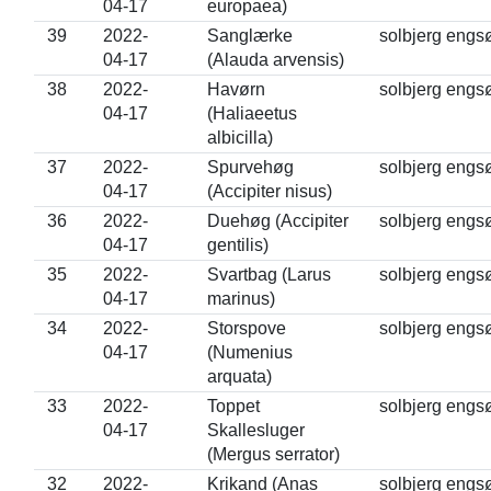
04-17
europaea)
39
2022-
Sanglærke
solbjerg engs
04-17
(Alauda arvensis)
38
2022-
Havørn
solbjerg engs
04-17
(Haliaeetus
albicilla)
37
2022-
Spurvehøg
solbjerg engs
04-17
(Accipiter nisus)
36
2022-
Duehøg (Accipiter
solbjerg engs
04-17
gentilis)
35
2022-
Svartbag (Larus
solbjerg engs
04-17
marinus)
34
2022-
Storspove
solbjerg engs
04-17
(Numenius
arquata)
33
2022-
Toppet
solbjerg engs
04-17
Skallesluger
(Mergus serrator)
32
2022-
Krikand (Anas
solbjerg engs