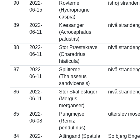
90
2022-
Rovterne
ishøj strande
06-15
(Hydroprogne
caspia)
89
2022-
Kærsanger
nivå stranden
06-11
(Acrocephalus
palustris)
88
2022-
Stor Præstekrave
nivå stranden
06-11
(Charadrius
hiaticula)
87
2022-
Splitterne
nivå stranden
06-11
(Thalasseus
sandvicensis)
86
2022-
Stor Skallesluger
nivå stranden
06-11
(Mergus
merganser)
85
2022-
Pungmejse
utterslev mos
06-08
(Remiz
pendulinus)
84
2022-
Atlingand (Spatula
Solbjerg Enge