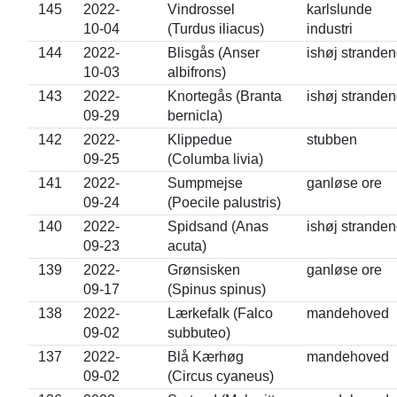
145
2022-
Vindrossel
karlslunde
10-04
(Turdus iliacus)
industri
144
2022-
Blisgås (Anser
ishøj strande
10-03
albifrons)
143
2022-
Knortegås (Branta
ishøj strande
09-29
bernicla)
142
2022-
Klippedue
stubben
09-25
(Columba livia)
141
2022-
Sumpmejse
ganløse ore
09-24
(Poecile palustris)
140
2022-
Spidsand (Anas
ishøj strande
09-23
acuta)
139
2022-
Grønsisken
ganløse ore
09-17
(Spinus spinus)
138
2022-
Lærkefalk (Falco
mandehoved
09-02
subbuteo)
137
2022-
Blå Kærhøg
mandehoved
09-02
(Circus cyaneus)