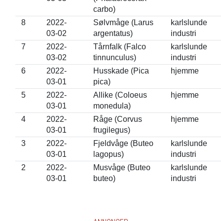
carbo)
8
2022-
Sølvmåge (Larus
karlslunde
03-02
argentatus)
industri
7
2022-
Tårnfalk (Falco
karlslunde
03-02
tinnunculus)
industri
6
2022-
Husskade (Pica
hjemme
03-01
pica)
5
2022-
Allike (Coloeus
hjemme
03-01
monedula)
4
2022-
Råge (Corvus
hjemme
03-01
frugilegus)
3
2022-
Fjeldvåge (Buteo
karlslunde
03-01
lagopus)
industri
2
2022-
Musvåge (Buteo
karlslunde
03-01
buteo)
industri