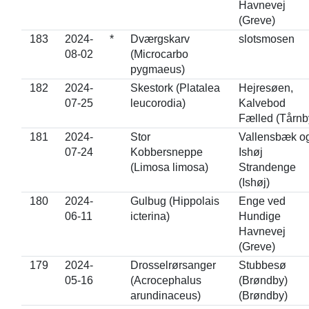
Havnevej
(Greve)
183
2024-
*
Dværgskarv
slotsmosen
08-02
(Microcarbo
pygmaeus)
182
2024-
Skestork (Platalea
Hejresøen,
07-25
leucorodia)
Kalvebod
Fælled (Tårnb
181
2024-
Stor
Vallensbæk o
07-24
Kobbersneppe
Ishøj
(Limosa limosa)
Strandenge
(Ishøj)
180
2024-
Gulbug (Hippolais
Enge ved
06-11
icterina)
Hundige
Havnevej
(Greve)
179
2024-
Drosselrørsanger
Stubbesø
05-16
(Acrocephalus
(Brøndby)
arundinaceus)
(Brøndby)