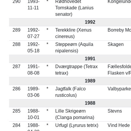
290
1993-
*
Rødhovedet
Kongelund
11-11
Tornskade (Lanius
senator)
1992
289
1992-
*
Terekklire (Xenus
Borreby M
07-27
cinereus)
288
1992-
*
Steppeørn (Aquila
Skagen
05-18
nipalensis)
1991
287
1991-
*
Dværgtrappe (Tetrax
Fællesfold
08-08
tetrax)
Flasken v/
1989
286
1989-
*
Jagtfalk (Falco
Valbypark
03-06
rusticolus)
1988
285
1988-
*
Lille Skrigeørn
Stevns
10-01
(Clanga pomarina)
284
1988-
*
Urfugl (Lyrurus tetrix)
Vind Hede