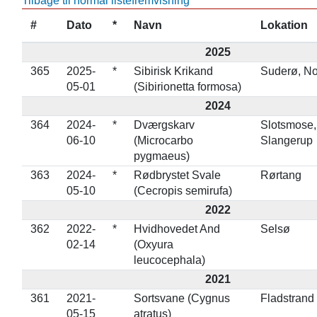
Tilbage til normal listefremvisning
#
Dato
*
Navn
Lokation
2025
365
2025-
*
Sibirisk Krikand
Suderø, No
05-01
(Sibirionetta formosa)
2024
364
2024-
*
Dværgskarv
Slotsmose,
06-10
(Microcarbo
Slangerup
pygmaeus)
363
2024-
*
Rødbrystet Svale
Rørtang
05-10
(Cecropis semirufa)
2022
362
2022-
*
Hvidhovedet And
Selsø
02-14
(Oxyura
leucocephala)
2021
361
2021-
Sortsvane (Cygnus
Fladstrand
05-15
atratus)