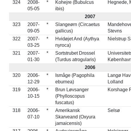
324
2008-
*
Kohejre (Bubulcus
Hegnede, 
05-05
ibis)
2007
323
2007-
*
Slangeørn (Circaetus
Mandehove
09-05
gallicus)
Stevns
322
2007-
*
Hvidøjet And (Aythya
Nielstrup 
03-25
nyroca)
321
2007-
*
Sortstrubet Drossel
Universitet
01-30
(Turdus atrogularis)
Københav
2006
320
2006-
*
Ismåge (Pagophila
Langø Hav
12-29
eburnea)
Lolland
319
2006-
*
Brun Løvsanger
Korshage P
10-15
(Phylloscopus
fuscatus)
318
2006-
*
Amerikansk
Selsø
07-10
Skarveand (Oxyura
jamaicensis)