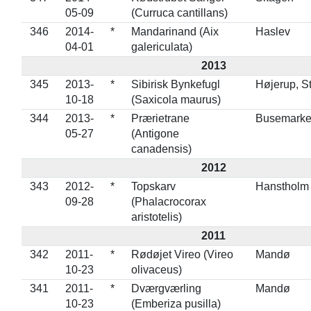
05-09
(Curruca cantillans)
346
2014-
*
Mandarinand (Aix
Haslev
04-01
galericulata)
2013
345
2013-
*
Sibirisk Bynkefugl
Højerup, S
10-18
(Saxicola maurus)
344
2013-
*
Prærietrane
Busemarke
05-27
(Antigone
canadensis)
2012
343
2012-
*
Topskarv
Hanstholm
09-28
(Phalacrocorax
aristotelis)
2011
342
2011-
*
Rødøjet Vireo (Vireo
Mandø
10-23
olivaceus)
341
2011-
*
Dværgværling
Mandø
10-23
(Emberiza pusilla)