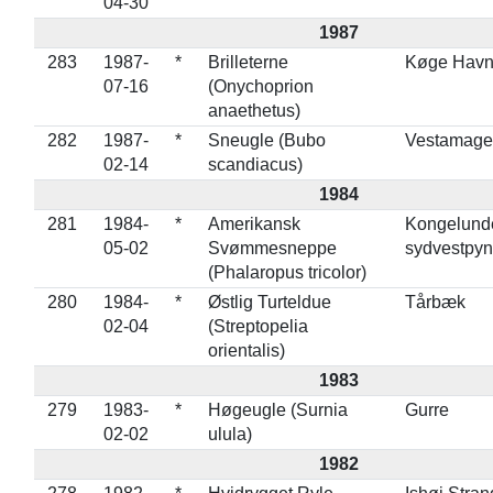
04-30
1987
283
1987-
*
Brilleterne
Køge Hav
07-16
(Onychoprion
anaethetus)
282
1987-
*
Sneugle (Bubo
Vestamage
02-14
scandiacus)
1984
281
1984-
*
Amerikansk
Kongelund
05-02
Svømmesneppe
sydvestpyn
(Phalaropus tricolor)
280
1984-
*
Østlig Turteldue
Tårbæk
02-04
(Streptopelia
orientalis)
1983
279
1983-
*
Høgeugle (Surnia
Gurre
02-02
ulula)
1982