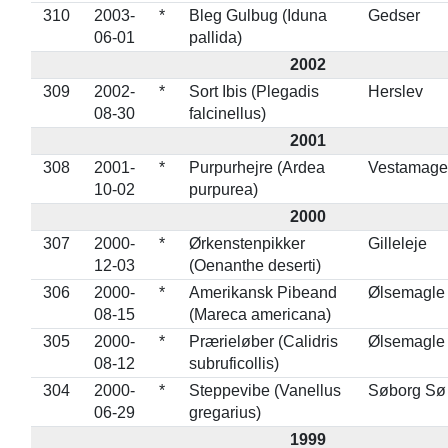
310
2003-
*
Bleg Gulbug (Iduna
Gedser
06-01
pallida)
2002
309
2002-
*
Sort Ibis (Plegadis
Herslev
08-30
falcinellus)
2001
308
2001-
*
Purpurhejre (Ardea
Vestamage
10-02
purpurea)
2000
307
2000-
*
Ørkenstenpikker
Gilleleje
12-03
(Oenanthe deserti)
306
2000-
*
Amerikansk Pibeand
Ølsemagle
08-15
(Mareca americana)
305
2000-
*
Prærieløber (Calidris
Ølsemagle
08-12
subruficollis)
304
2000-
*
Steppevibe (Vanellus
Søborg Sø
06-29
gregarius)
1999