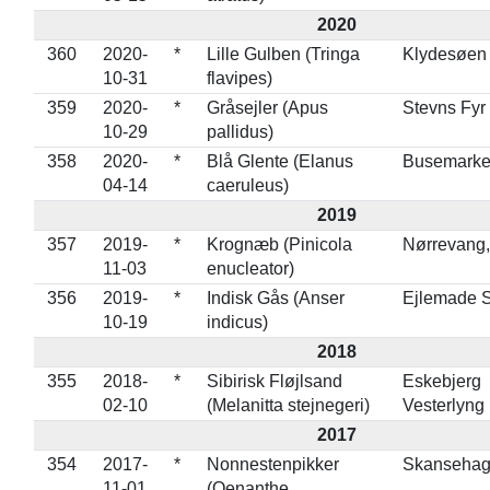
2020
360
2020-
*
Lille Gulben (Tringa
Klydesøen
10-31
flavipes)
359
2020-
*
Gråsejler (Apus
Stevns Fyr
10-29
pallidus)
358
2020-
*
Blå Glente (Elanus
Busemarke
04-14
caeruleus)
2019
357
2019-
*
Krognæb (Pinicola
Nørrevang,
11-03
enucleator)
356
2019-
*
Indisk Gås (Anser
Ejlemade 
10-19
indicus)
2018
355
2018-
*
Sibirisk Fløjlsand
Eskebjerg
02-10
(Melanitta stejnegeri)
Vesterlyng
2017
354
2017-
*
Nonnestenpikker
Skansehag
11-01
(Oenanthe