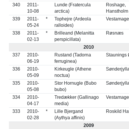
340
2011-
Lunde (Fratercula
Roshage,
10-08
arctica)
Hanstholm
339
2011-
*
Tophejre (Ardeola
Vestamage
05-24
ralloides)
338
2011-
*
Brilleand (Melanitta
Røsnæs
02-13
perspicillata)
2010
337
2010-
Rustand (Tadorna
Staunings 
06-19
ferruginea)
336
2010-
Kirkeugle (Athene
Sønderjyll
05-09
noctua)
335
2010-
Stor Hornugle (Bubo
Sønderjyll
05-08
bubo)
334
2010-
Tredækker (Gallinago
Vestamage
04-17
media)
333
2010-
*
Lille Bjergand
Roskild Ha
02-28
(Aythya affinis)
2009