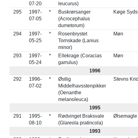
07-20
leucurus)
295
1997-
*
Buskrørsanger
Køge Syds
07-05
(Acrocephalus
dumetorum)
294
1997-
*
Rosenbrystet
Møn
05-25
Tornskade (Lanius
minor)
293
1997-
*
Ellekrage (Coracias
Møn
05-24
garrulus)
1996
292
1996-
*
Østlig
Stevns Kri
07-02
Middelhavsstenpikker
(Oenanthe
melanoleuca)
1995
291
1995-
*
Rødvinget Braksvale
Ølsemagle
08-10
(Glareola pratincola)
1993