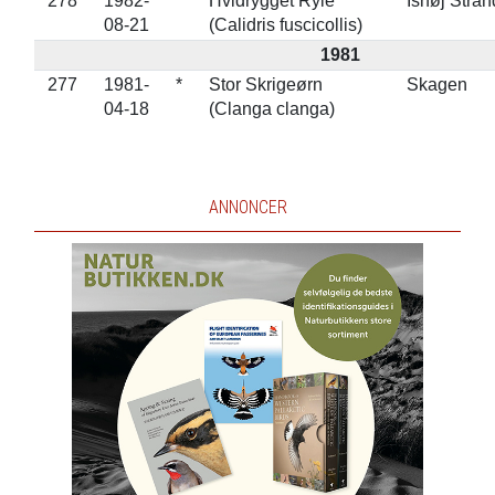
278
1982-
*
Hvidrygget Ryle
Ishøj Stran
08-21
(Calidris fuscicollis)
1981
277
1981-
*
Stor Skrigeørn
Skagen
04-18
(Clanga clanga)
ANNONCER