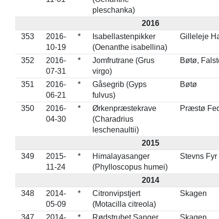
pleschanka)
2016
353
2016-
*
Isabellastenpikker
Gilleleje H
10-19
(Oenanthe isabellina)
352
2016-
*
Jomfrutrane (Grus
Bøtø, Falst
07-31
virgo)
351
2016-
*
Gåsegrib (Gyps
Bøtø
06-21
fulvus)
350
2016-
*
Ørkenpræstekrave
Præstø Fe
04-30
(Charadrius
leschenaultii)
2015
349
2015-
*
Himalayasanger
Stevns Fyr
11-24
(Phylloscopus humei)
2014
348
2014-
*
Citronvipstjert
Skagen
05-09
(Motacilla citreola)
347
2014-
*
Rødstrubet Sanger
Skagen