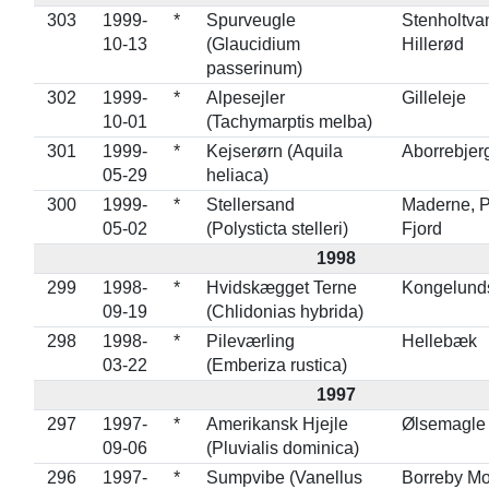
303
1999-
*
Spurveugle
Stenholtva
10-13
(Glaucidium
Hillerød
passerinum)
302
1999-
*
Alpesejler
Gilleleje
10-01
(Tachymarptis melba)
301
1999-
*
Kejserørn (Aquila
Aborrebjer
05-29
heliaca)
300
1999-
*
Stellersand
Maderne, 
05-02
(Polysticta stelleri)
Fjord
1998
299
1998-
*
Hvidskægget Terne
Kongelund
09-19
(Chlidonias hybrida)
298
1998-
*
Pileværling
Hellebæk
03-22
(Emberiza rustica)
1997
297
1997-
*
Amerikansk Hjejle
Ølsemagle
09-06
(Pluvialis dominica)
296
1997-
*
Sumpvibe (Vanellus
Borreby M