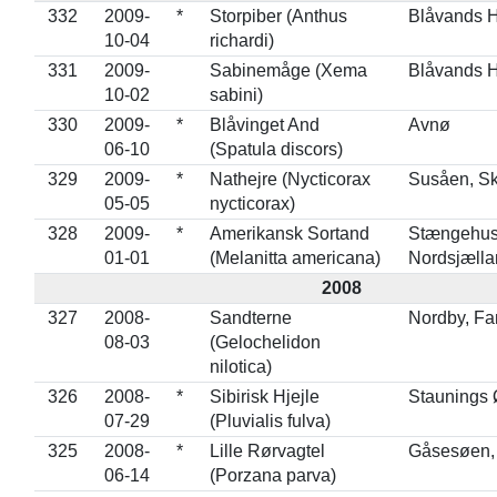
332
2009-
*
Storpiber (Anthus
Blåvands 
10-04
richardi)
331
2009-
Sabinemåge (Xema
Blåvands 
10-02
sabini)
330
2009-
*
Blåvinget And
Avnø
06-10
(Spatula discors)
329
2009-
*
Nathejre (Nycticorax
Susåen, Sk
05-05
nycticorax)
328
2009-
*
Amerikansk Sortand
Stængehus
01-01
(Melanitta americana)
Nordsjælla
2008
327
2008-
Sandterne
Nordby, F
08-03
(Gelochelidon
nilotica)
326
2008-
*
Sibirisk Hjejle
Staunings 
07-29
(Pluvialis fulva)
325
2008-
*
Lille Rørvagtel
Gåsesøen,
06-14
(Porzana parva)