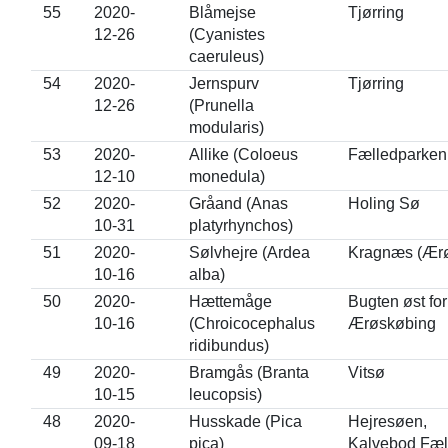
55
2020-
Blåmejse
Tjørring
12-26
(Cyanistes
caeruleus)
54
2020-
Jernspurv
Tjørring
12-26
(Prunella
modularis)
53
2020-
Allike (Coloeus
Fælledparken
12-10
monedula)
52
2020-
Gråand (Anas
Holing Sø
10-31
platyrhynchos)
51
2020-
Sølvhejre (Ardea
Kragnæs (Ær
10-16
alba)
50
2020-
Hættemåge
Bugten øst for
10-16
(Chroicocephalus
Ærøskøbing
ridibundus)
49
2020-
Bramgås (Branta
Vitsø
10-15
leucopsis)
48
2020-
Husskade (Pica
Hejresøen,
09-18
pica)
Kalvebod Fæl