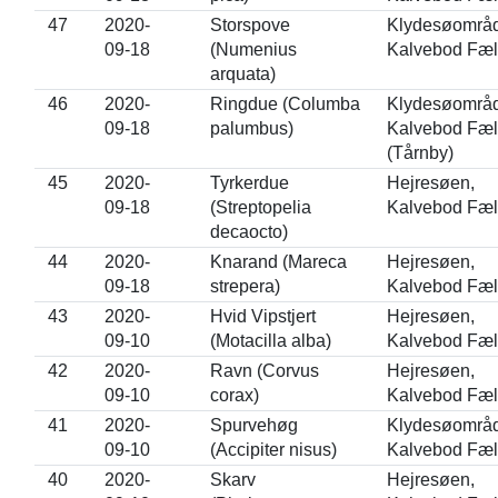
47
2020-
Storspove
Klydesøområd
09-18
(Numenius
Kalvebod Fæl
arquata)
46
2020-
Ringdue (Columba
Klydesøområd
09-18
palumbus)
Kalvebod Fæl
(Tårnby)
45
2020-
Tyrkerdue
Hejresøen,
09-18
(Streptopelia
Kalvebod Fæl
decaocto)
44
2020-
Knarand (Mareca
Hejresøen,
09-18
strepera)
Kalvebod Fæl
43
2020-
Hvid Vipstjert
Hejresøen,
09-10
(Motacilla alba)
Kalvebod Fæl
42
2020-
Ravn (Corvus
Hejresøen,
09-10
corax)
Kalvebod Fæl
41
2020-
Spurvehøg
Klydesøområd
09-10
(Accipiter nisus)
Kalvebod Fæl
40
2020-
Skarv
Hejresøen,