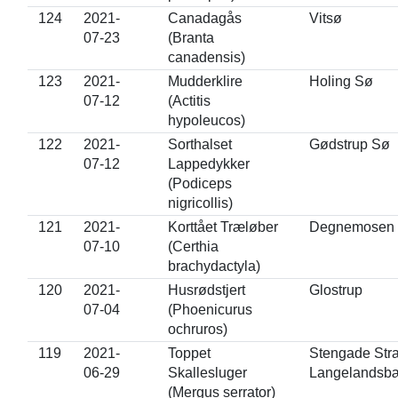
124
2021-
Canadagås
Vitsø
07-23
(Branta
canadensis)
123
2021-
Mudderklire
Holing Sø
07-12
(Actitis
hypoleucos)
122
2021-
Sorthalset
Gødstrup Sø
07-12
Lappedykker
(Podiceps
nigricollis)
121
2021-
Korttået Træløber
Degnemosen
07-10
(Certhia
brachydactyla)
120
2021-
Husrødstjert
Glostrup
07-04
(Phoenicurus
ochruros)
119
2021-
Toppet
Stengade Str
06-29
Skallesluger
Langelandsbæ
(Mergus serrator)