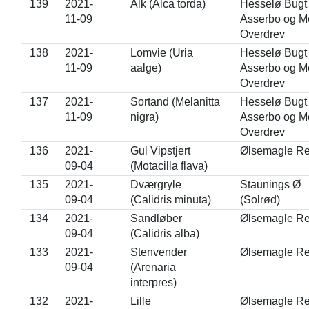
139
2021-
Alk (Alca torda)
Hesselø Bugt 
11-09
Asserbo og M
Overdrev
138
2021-
Lomvie (Uria
Hesselø Bugt 
11-09
aalge)
Asserbo og M
Overdrev
137
2021-
Sortand (Melanitta
Hesselø Bugt 
11-09
nigra)
Asserbo og M
Overdrev
136
2021-
Gul Vipstjert
Ølsemagle Re
09-04
(Motacilla flava)
135
2021-
Dværgryle
Staunings Ø
09-04
(Calidris minuta)
(Solrød)
134
2021-
Sandløber
Ølsemagle Re
09-04
(Calidris alba)
133
2021-
Stenvender
Ølsemagle Re
09-04
(Arenaria
interpres)
132
2021-
Lille
Ølsemagle Re