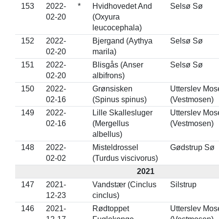
153
2022-
*
Hvidhovedet And
Selsø Sø
02-20
(Oxyura
leucocephala)
152
2022-
Bjergand (Aythya
Selsø Sø
02-20
marila)
151
2022-
Blisgås (Anser
Selsø Sø
02-20
albifrons)
150
2022-
Grønsisken
Utterslev Mos
02-16
(Spinus spinus)
(Vestmosen)
149
2022-
Lille Skallesluger
Utterslev Mos
02-16
(Mergellus
(Vestmosen)
albellus)
148
2022-
Misteldrossel
Gødstrup Sø
02-02
(Turdus viscivorus)
2021
147
2021-
Vandstær (Cinclus
Silstrup
12-23
cinclus)
146
2021-
Rødtoppet
Utterslev Mos