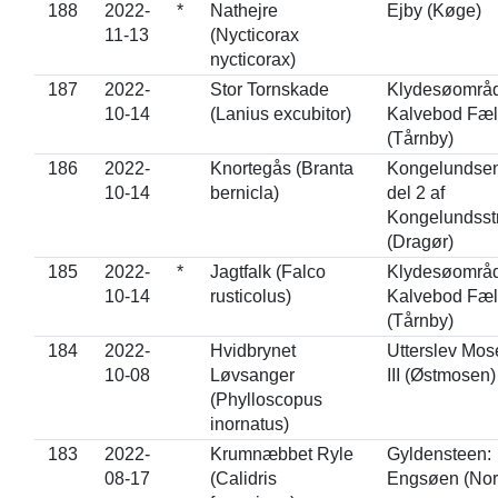
188
2022-
*
Nathejre
Ejby (Køge)
11-13
(Nycticorax
nycticorax)
187
2022-
Stor Tornskade
Klydesøområd
10-14
(Lanius excubitor)
Kalvebod Fæl
(Tårnby)
186
2022-
Knortegås (Branta
Kongelundse
10-14
bernicla)
del 2 af
Kongelundsst
(Dragør)
185
2022-
*
Jagtfalk (Falco
Klydesøområd
10-14
rusticolus)
Kalvebod Fæl
(Tårnby)
184
2022-
Hvidbrynet
Utterslev Mos
10-08
Løvsanger
III (Østmosen)
(Phylloscopus
inornatus)
183
2022-
Krumnæbbet Ryle
Gyldensteen:
08-17
(Calidris
Engsøen (Nor