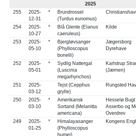
2025
255
2025-
*
Brundrossel
Christianshav
12-31
(Turdus eunomus)
254
2025-
*
Blå Glente (Elanus
Kilde
10-27
caeruleus)
253
2025-
*
Bjergløvsanger
Jægersborg
05-10
(Phylloscopus
Dyrehave
bonelli)
252
2025-
*
Sydlig Nattergal
Karlstrup Str
05-01
(Luscinia
(Jærnen)
megarhynchos)
251
2025-
Tejst (Cepphus
Rungsted Ha
03-12
grylle)
250
2025-
*
Amerikansk
Hesselø Bugt 
03-10
Sortand (Melanitta
Asserbo og M
americana)
Overdrev
249
2025-
*
Himalayasanger
Kongens Eng
01-25
(Phylloscopus
humei)