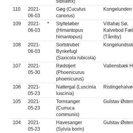
sibilatrix)
110
2021-
Gøg (Cuculus
Kongelunden
06-03
canorus)
109
2021-
*
Stylteløber
Villahøj Sø,
06-03
(Himantopus
Kalvebod Fæl
himantopus)
(Tårnby)
108
2021-
Sortstrubet
Kongelundsst
06-03
Bynkefugl
(Saxicola rubicola)
107
2021-
Rødstjert
Vallensbæk 
05-30
(Phoenicurus
phoenicurus)
106
2021-
Nattergal (Luscinia
Ristingehalv
05-23
luscinia)
105
2021-
Tornsanger
Gulstav Øster
05-23
(Curruca
communis)
104
2021-
Havesanger
Gulstav Øster
05-23
(Sylvia borin)