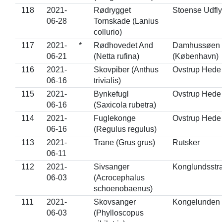
118
2021-
Rødrygget
Stoense Udfly
06-28
Tornskade (Lanius
collurio)
117
2021-
*
Rødhovedet And
Damhussøen
06-21
(Netta rufina)
(København)
116
2021-
Skovpiber (Anthus
Ovstrup Hede
06-16
trivialis)
115
2021-
Bynkefugl
Ovstrup Hede
06-16
(Saxicola rubetra)
114
2021-
Fuglekonge
Ovstrup Hede
06-16
(Regulus regulus)
113
2021-
Trane (Grus grus)
Rutsker
06-11
112
2021-
Sivsanger
Konglundsstr
06-03
(Acrocephalus
schoenobaenus)
111
2021-
Skovsanger
Kongelunden
06-03
(Phylloscopus