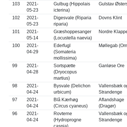
103
2021-
Gulbug (Hippolais
Gulstav Øster
05-23
icterina)
102
2021-
Digesvale (Riparia
Dovns Klint
05-23
riparia)
101
2021-
Græshoppesanger
Nordre Klapp
05-14
(Locustella naevia)
100
2021-
Ederfugl
Møllegab (Om
04-29
(Somateria
mollissima)
99
2021-
Sortspætte
Ganløse Ore
04-28
(Dryocopus
martius)
98
2021-
Bysvale (Delichon
Vallensbæk og
04-24
urbicum)
Strandenge
97
2021-
Blå Kærhøg
Aflandshage
04-24
(Circus cyaneus)
(Dragør)
96
2021-
Rovterne
Vallensbæk og
04-24
(Hydroprogne
Strandenge
caspia)