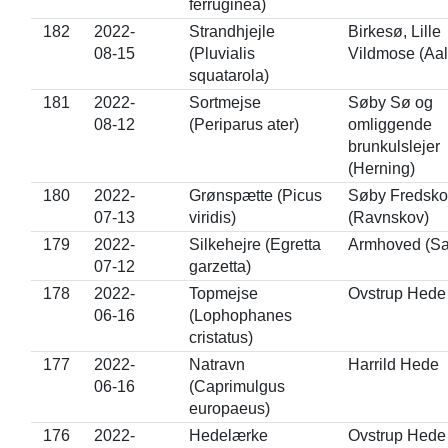
ferruginea)
182
2022-
Strandhjejle
Birkesø, Lille
08-15
(Pluvialis
Vildmose (Aal
squatarola)
181
2022-
Sortmejse
Søby Sø og
08-12
(Periparus ater)
omliggende
brunkulslejer
(Herning)
180
2022-
Grønspætte (Picus
Søby Fredsko
07-13
viridis)
(Ravnskov)
179
2022-
Silkehejre (Egretta
Armhoved (S
07-12
garzetta)
178
2022-
Topmejse
Ovstrup Hede
06-16
(Lophophanes
cristatus)
177
2022-
Natravn
Harrild Hede
06-16
(Caprimulgus
europaeus)
176
2022-
Hedelærke
Ovstrup Hede