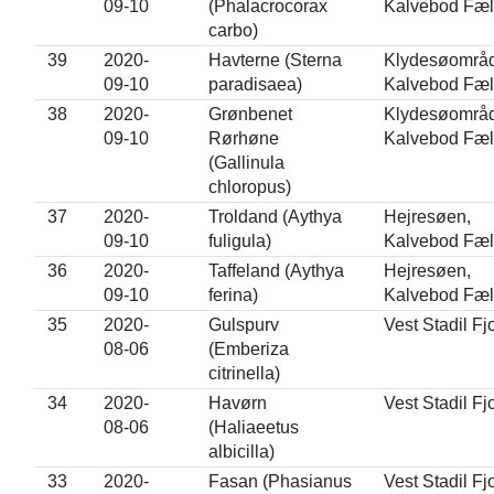
09-10
(Phalacrocorax
Kalvebod Fæl
carbo)
39
2020-
Havterne (Sterna
Klydesøområd
09-10
paradisaea)
Kalvebod Fæl
38
2020-
Grønbenet
Klydesøområd
09-10
Rørhøne
Kalvebod Fæl
(Gallinula
chloropus)
37
2020-
Troldand (Aythya
Hejresøen,
09-10
fuligula)
Kalvebod Fæl
36
2020-
Taffeland (Aythya
Hejresøen,
09-10
ferina)
Kalvebod Fæl
35
2020-
Gulspurv
Vest Stadil Fj
08-06
(Emberiza
citrinella)
34
2020-
Havørn
Vest Stadil Fj
08-06
(Haliaeetus
albicilla)
33
2020-
Fasan (Phasianus
Vest Stadil Fj