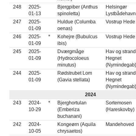
248
2025-
Bjergpiber (Anthus
Helsingør
01-13
spinoletta)
Lystbådehavn
247
2025-
Huldue (Columba
Vostrup Hede
01-09
oenas)
246
2025-
*
Kohejre (Bubulcus
Vostrup Hede
01-09
ibis)
245
2025-
Dværgmåge
Hav og strand
01-09
(Hydrocoloeus
Hegnet
minutus)
(Nymindegab
244
2025-
Rødstrubet Lom
Hav og strand
01-09
(Gavia stellata)
Hegnet
(Nymindegab
2024
243
2024-
*
Bjerghortulan
Sortemosen
10-29
(Emberiza
(Hareskovby)
buchanani)
242
2024-
Kongeørn (Aquila
Mandehoved
10-05
chrysaetos)