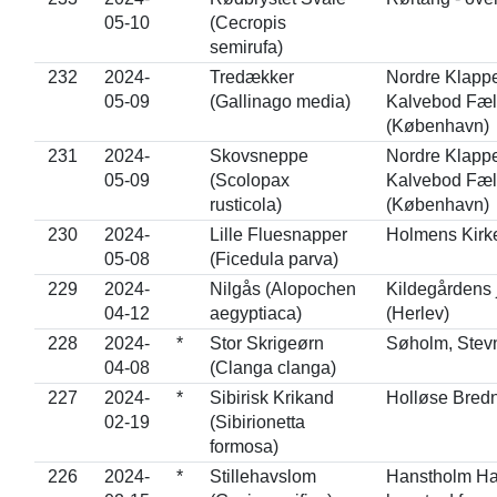
05-10
(Cecropis
semirufa)
232
2024-
Tredækker
Nordre Klappe
05-09
(Gallinago media)
Kalvebod Fæl
(København)
231
2024-
Skovsneppe
Nordre Klappe
05-09
(Scolopax
Kalvebod Fæl
rusticola)
(København)
230
2024-
Lille Fluesnapper
Holmens Kirk
05-08
(Ficedula parva)
229
2024-
Nilgås (Alopochen
Kildegårdens 
04-12
aegyptiaca)
(Herlev)
228
2024-
*
Stor Skrigeørn
Søholm, Stev
04-08
(Clanga clanga)
227
2024-
*
Sibirisk Krikand
Holløse Bred
02-19
(Sibirionetta
formosa)
226
2024-
*
Stillehavslom
Hanstholm Ha