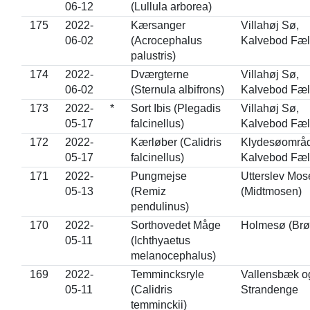
06-12
(Lullula arborea)
175
2022-
Kærsanger
Villahøj Sø,
06-02
(Acrocephalus
Kalvebod Fæl
palustris)
174
2022-
Dværgterne
Villahøj Sø,
06-02
(Sternula albifrons)
Kalvebod Fæl
173
2022-
*
Sort Ibis (Plegadis
Villahøj Sø,
05-17
falcinellus)
Kalvebod Fæl
172
2022-
Kærløber (Calidris
Klydesøområd
05-17
falcinellus)
Kalvebod Fæl
171
2022-
Pungmejse
Utterslev Mos
05-13
(Remiz
(Midtmosen)
pendulinus)
170
2022-
Sorthovedet Måge
Holmesø (Brø
05-11
(Ichthyaetus
melanocephalus)
169
2022-
Temmincksryle
Vallensbæk og
05-11
(Calidris
Strandenge
temminckii)