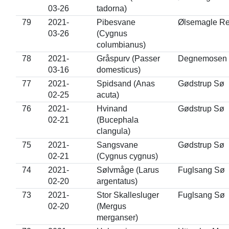
03-26
tadorna)
79
2021-
Pibesvane
Ølsemagle Re
03-26
(Cygnus
columbianus)
78
2021-
Gråspurv (Passer
Degnemosen
03-16
domesticus)
77
2021-
Spidsand (Anas
Gødstrup Sø
02-25
acuta)
76
2021-
Hvinand
Gødstrup Sø
02-21
(Bucephala
clangula)
75
2021-
Sangsvane
Gødstrup Sø
02-21
(Cygnus cygnus)
74
2021-
Sølvmåge (Larus
Fuglsang Sø
02-20
argentatus)
73
2021-
Stor Skallesluger
Fuglsang Sø
02-20
(Mergus
merganser)