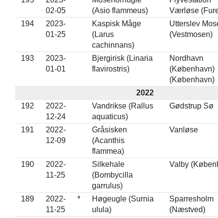
02-05
(Asio flammeus)
Værløse (Fur
194
2023-
Kaspisk Måge
Utterslev Mose
01-25
(Larus
(Vestmosen)
cachinnans)
193
2023-
Bjergirisk (Linaria
Nordhavn
01-01
flavirostris)
(København)
(København)
2022
192
2022-
Vandrikse (Rallus
Gødstrup Sø
12-24
aquaticus)
191
2022-
Gråsisken
Vanløse
12-09
(Acanthis
flammea)
190
2022-
Silkehale
Valby (Køben
11-25
(Bombycilla
garrulus)
189
2022-
*
Høgeugle (Surnia
Sparresholm
11-25
ulula)
(Næstved)