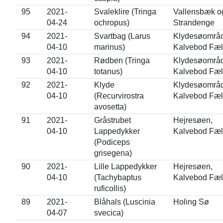
95
2021-
Svaleklire (Tringa
Vallensbæk og
04-24
ochropus)
Strandenge
94
2021-
Svartbag (Larus
Klydesøområd
04-10
marinus)
Kalvebod Fæl
93
2021-
Rødben (Tringa
Klydesøområd
04-10
totanus)
Kalvebod Fæl
92
2021-
Klyde
Klydesøområd
04-10
(Recurvirostra
Kalvebod Fæl
avosetta)
91
2021-
Gråstrubet
Hejresøen,
04-10
Lappedykker
Kalvebod Fæl
(Podiceps
grisegena)
90
2021-
Lille Lappedykker
Hejresøen,
04-10
(Tachybaptus
Kalvebod Fæl
ruficollis)
89
2021-
Blåhals (Luscinia
Holing Sø
04-07
svecica)