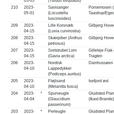
05-05
(Turdus torquatus)
210
2023-
Savisanger
Porsemosen 
05-01
(Locustella
Taastrup/Eged
luscinioides)
209
2023-
Lille Korsnæb
Gilbjerg Hove
04-15
(Loxia curvirostra)
208
2023-
Skærpiber (Anthus
Gilbjerg Hove
04-15
petrosus)
207
2023-
Sortstrubet Lom
Gilleleje Flak
04-15
(Gavia arctica)
Tragten
206
2023-
Nordisk
Damhussøen
04-10
Lappedykker
(Podiceps auritus)
205
2023-
Fløjlsand
Isefjord øst
04-10
(Melanitta fusca)
204
2023-
*
Spurveugle
Gludsted Pla
04-04
(Glaucidium
(Ikast-Brande)
passerinum)
203
2023-
*
Perleugle
Gludsted Pla