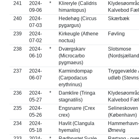
241
2024-
*
Klireryle (Calidris
Klydesøområd
09-06
himantopus)
Kalvebod Fæl
240
2024-
Hedehøg (Circus
Skærbæk
07-03
pygargus)
239
2024-
Kirkeugle (Athene
Føvling
07-02
noctua)
238
2024-
*
Dværgskarv
Slotsmose
06-10
(Microcarbo
(Nordsjælland
pygmaeus)
237
2024-
Karmindompap
Tryggevælde 
06-07
(Carpodacus
udløb (Stevns
erythrinus)
236
2024-
*
Damklire (Tringa
Klydesøområd
05-27
stagnatilis)
Kalvebod Fæl
235
2024-
Engsnarre (Crex
Selineskoven
05-26
crex)
(København)
234
2024-
Havlit (Clangula
Hammerhavn
05-18
hyemalis)
Ørnevig
233
2024-
*
Rødbrystet Svale
Rørtang - ove