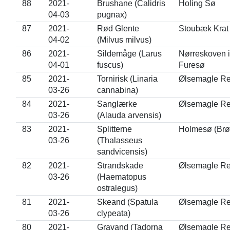
88
2021-
Brushane (Calidris
Holing Sø
04-03
pugnax)
87
2021-
Rød Glente
Stoubæk Krat
04-02
(Milvus milvus)
86
2021-
Sildemåge (Larus
Nørreskoven i
04-01
fuscus)
Furesø
85
2021-
Tornirisk (Linaria
Ølsemagle Re
03-26
cannabina)
84
2021-
Sanglærke
Ølsemagle Re
03-26
(Alauda arvensis)
83
2021-
Splitterne
Holmesø (Brø
03-26
(Thalasseus
sandvicensis)
82
2021-
Strandskade
Ølsemagle Re
03-26
(Haematopus
ostralegus)
81
2021-
Skeand (Spatula
Ølsemagle Re
03-26
clypeata)
80
2021-
Gravand (Tadorna
Ølsemagle Re