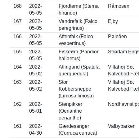
168
2022-
Fjordterne (Sterna
Råmosen
05-05
hirundo)
167
2022-
Vandrefalk (Falco
Ejby
05-05
peregrinus)
166
2022-
Aftenfalk (Falco
Pøleåen
05-05
vespertinus)
165
2022-
Fiskeørn (Pandion
Strødam Eng
05-05
haliaetus)
164
2022-
Atlingand (Spatula
Villahøj Sø,
05-02
querquedula)
Kalvebod Fæl
163
2022-
Stor
Villahøj Sø,
05-02
Kobbersneppe
Kalvebod Fæl
(Limosa limosa)
162
2022-
Stenpikker
Nordhavnstip
05-01
(Oenanthe
oenanthe)
161
2022-
Gærdesanger
Valbyparken
04-30
(Curruca curruca)