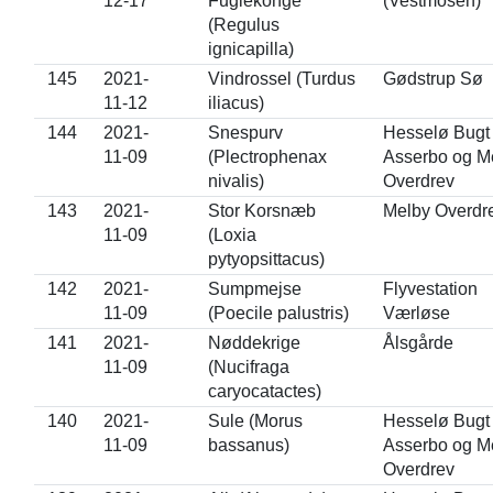
12-17
Fuglekonge
(Vestmosen)
(Regulus
ignicapilla)
145
2021-
Vindrossel (Turdus
Gødstrup Sø
11-12
iliacus)
144
2021-
Snespurv
Hesselø Bugt 
11-09
(Plectrophenax
Asserbo og M
nivalis)
Overdrev
143
2021-
Stor Korsnæb
Melby Overdr
11-09
(Loxia
pytyopsittacus)
142
2021-
Sumpmejse
Flyvestation
11-09
(Poecile palustris)
Værløse
141
2021-
Nøddekrige
Ålsgårde
11-09
(Nucifraga
caryocatactes)
140
2021-
Sule (Morus
Hesselø Bugt 
11-09
bassanus)
Asserbo og M
Overdrev