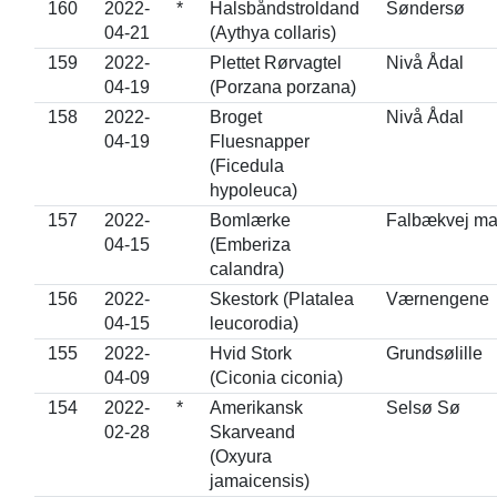
160
2022-
*
Halsbåndstroldand
Søndersø
04-21
(Aythya collaris)
159
2022-
Plettet Rørvagtel
Nivå Ådal
04-19
(Porzana porzana)
158
2022-
Broget
Nivå Ådal
04-19
Fluesnapper
(Ficedula
hypoleuca)
157
2022-
Bomlærke
Falbækvej ma
04-15
(Emberiza
calandra)
156
2022-
Skestork (Platalea
Værnengene
04-15
leucorodia)
155
2022-
Hvid Stork
Grundsølille
04-09
(Ciconia ciconia)
154
2022-
*
Amerikansk
Selsø Sø
02-28
Skarveand
(Oxyura
jamaicensis)