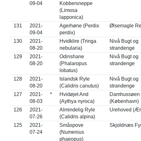
09-04
Kobbersneppe
(Limosa
lapponica)
131
2021-
Agerhøne (Perdix
Ølsemagle Re
09-04
perdix)
130
2021-
Hvidklire (Tringa
Nivå Bugt og
08-20
nebularia)
strandenge
129
2021-
Odinshane
Nivå Bugt og
08-20
(Phalaropus
strandenge
lobatus)
128
2021-
Islandsk Ryle
Nivå Bugt og
08-20
(Calidris canutus)
strandenge
127
2021-
*
Hvidøjet And
Damhussøen
08-03
(Aythya nyroca)
(København)
126
2021-
Almindelig Ryle
Urehoved (Ær
07-26
(Calidris alpina)
125
2021-
Småspove
Skjoldnæs Fy
07-24
(Numenius
phaeopus)