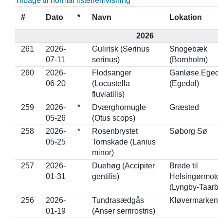
Tilbage til normal listefremvisning
#
Dato
*
Navn
Lokation
2026
261
2026-
Gulirisk (Serinus
Snogebæk
07-11
serinus)
(Bornholm)
260
2026-
Flodsanger
Ganløse Ege
06-20
(Locustella
(Egedal)
fluviatilis)
259
2026-
*
Dværghornugle
Græsted
05-26
(Otus scops)
258
2026-
*
Rosenbrystet
Søborg Sø
05-25
Tornskade (Lanius
minor)
257
2026-
Duehøg (Accipiter
Brede til
01-31
gentilis)
Helsingørmoto
(Lyngby-Taar
256
2026-
Tundrasædgås
Kløvermarken
01-19
(Anser serrirostris)