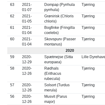
63
2021-
Dompap (Pyrrhula
Tjørring
01-07
pyrrhula)
62
2021-
Grønirisk (Chloris
Tjørring
01-05
chloris)
61
2021-
Bogfinke (Fringilla
Tjørring
01-04
coelebs)
60
2021-
Skovspurv (Passer
Tjørring
01-04
montanus)
2020
59
2020-
Spætmejse (Sitta
Lille Dyrehav
12-29
europaea)
58
2020-
Rødhals
Tjørring
12-26
(Erithacus
rubecula)
57
2020-
Solsort (Turdus
Tjørring
12-26
merula)
56
2020-
Musvit (Parus
Tjørring
12-26
major)