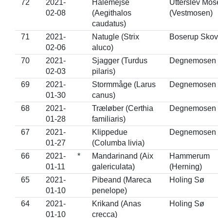
72
2021-
Halemejse
Utterslev Mos
02-08
(Aegithalos
(Vestmosen)
caudatus)
71
2021-
Natugle (Strix
Boserup Skov
02-06
aluco)
70
2021-
Sjagger (Turdus
Degnemosen
02-03
pilaris)
69
2021-
Stormmåge (Larus
Degnemosen
01-30
canus)
68
2021-
Træløber (Certhia
Degnemosen
01-28
familiaris)
67
2021-
Klippedue
Degnemosen
01-27
(Columba livia)
66
2021-
*
Mandarinand (Aix
Hammerum
01-11
galericulata)
(Herning)
65
2021-
Pibeand (Mareca
Holing Sø
01-10
penelope)
64
2021-
Krikand (Anas
Holing Sø
01-10
crecca)