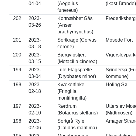
04-04
(Aegolius
(Ikast-Brande)
funereus)
202
2023-
Kortnæbbet Gås
Frederiksber
03-26
(Anser
brachyrhynchus)
201
2023-
Sortkrage (Corvus
Mosede Fort
03-18
corone)
200
2023-
Bjergvipstjert
Vigerslevpar
03-15
(Motacilla cinerea)
199
2023-
Lille Flagspætte
Søndersø (Fu
03-04
(Dryobates minor)
kommune)
198
2023-
Kvækerfinke
Holing Sø
02-18
(Fringilla
montifringilla)
197
2023-
Rørdrum
Utterslev Mose
02-10
(Botaurus stellaris)
(Midtmosen)
196
2023-
Sortgrå Ryle
Amager Stran
02-06
(Calidris maritima)
195
2023-
Mosehornugle
Flyvestation