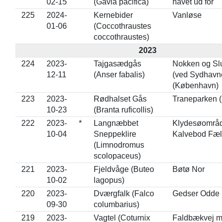
02-15
(Gavia pacifica)
havet ud for
225
2024-
Kernebider
Vanløse
01-06
(Coccothraustes
coccothraustes)
2023
224
2023-
Tajgasædgås
Nokken og Sl
12-11
(Anser fabalis)
(ved Sydhavn
(København)
223
2023-
Rødhalset Gås
Traneparken (
10-23
(Branta ruficollis)
222
2023-
*
Langnæbbet
Klydesøområd
10-04
Sneppeklire
Kalvebod Fæl
(Limnodromus
scolopaceus)
221
2023-
Fjeldvåge (Buteo
Bøtø Nor
10-02
lagopus)
220
2023-
Dværgfalk (Falco
Gedser Odde
09-30
columbarius)
219
2023-
Vagtel (Coturnix
Faldbækvej m