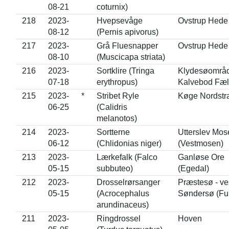
08-21
coturnix)
218
2023-
Hvepsevåge
Ovstrup Hede
08-12
(Pernis apivorus)
217
2023-
Grå Fluesnapper
Ovstrup Hede
08-10
(Muscicapa striata)
216
2023-
Sortklire (Tringa
Klydesøområd
07-18
erythropus)
Kalvebod Fæl
215
2023-
*
Stribet Ryle
Køge Nordstr
06-25
(Calidris
melanotos)
214
2023-
Sortterne
Utterslev Mose
06-12
(Chlidonias niger)
(Vestmosen)
213
2023-
Lærkefalk (Falco
Ganløse Ore
05-15
subbuteo)
(Egedal)
212
2023-
Drosselrørsanger
Præstesø - ves
05-15
(Acrocephalus
Søndersø (Fu
arundinaceus)
211
2023-
Ringdrossel
Hoven