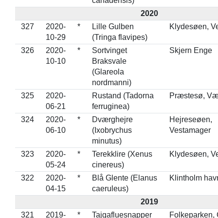
canadensis)
2020
327
2020-
*
Lille Gulben
Klydesøen, V
10-29
(Tringa flavipes)
326
2020-
*
Sortvinget
Skjern Enge
10-10
Braksvale
(Glareola
nordmanni)
325
2020-
Rustand (Tadorna
Præstesø, Væ
06-21
ferruginea)
324
2020-
*
Dværghejre
Hejreseøen,
06-10
(Ixobrychus
Vestamager
minutus)
323
2020-
*
Terekklire (Xenus
Klydesøen, V
05-24
cinereus)
322
2020-
*
Blå Glente (Elanus
Klintholm hav
04-15
caeruleus)
2019
321
2019-
*
Tajgafluesnapper
Folkeparken, 