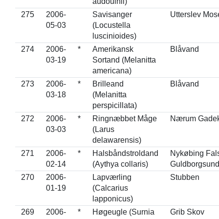
audouinii)
275
2006-
Savisanger
Utterslev Mos
05-03
(Locustella
luscinioides)
274
2006-
*
Amerikansk
Blåvand
03-19
Sortand (Melanitta
americana)
273
2006-
*
Brilleand
Blåvand
03-18
(Melanitta
perspicillata)
272
2006-
*
Ringnæbbet Måge
Nærum Gade
03-03
(Larus
delawarensis)
271
2006-
*
Halsbåndstroldand
Nykøbing Fals
02-14
(Aythya collaris)
Guldborgsun
270
2006-
Lapværling
Stubben
01-19
(Calcarius
lapponicus)
269
2006-
*
Høgeugle (Surnia
Grib Skov