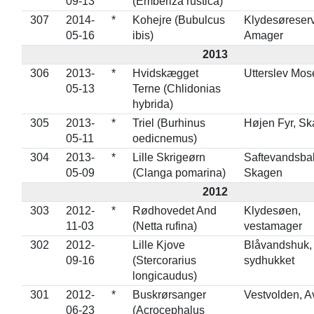
09-13
(Emberiza rustica)
307
2014-
*
Kohejre (Bubulcus
Klydesøreserv
05-16
ibis)
Amager
2013
306
2013-
*
Hvidskægget
Utterslev Mose
05-13
Terne (Chlidonias
hybrida)
305
2013-
*
Triel (Burhinus
Højen Fyr, S
05-11
oedicnemus)
304
2013-
*
Lille Skrigeørn
Saftevandsba
05-09
(Clanga pomarina)
Skagen
2012
303
2012-
*
Rødhovedet And
Klydesøen,
11-03
(Netta rufina)
vestamager
302
2012-
Lille Kjove
Blåvandshuk,
09-16
(Stercorarius
sydhukket
longicaudus)
301
2012-
*
Buskrørsanger
Vestvolden, 
06-23
(Acrocephalus