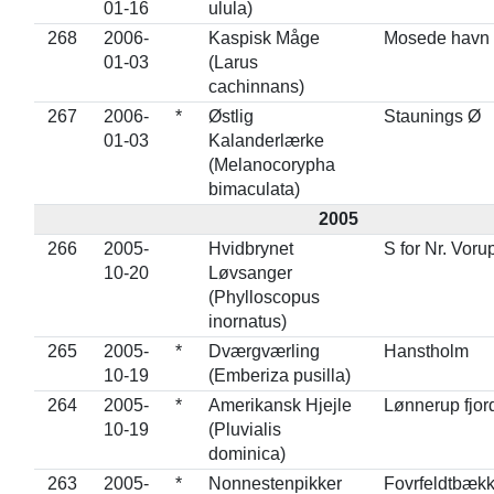
01-16
ulula)
268
2006-
Kaspisk Måge
Mosede havn
01-03
(Larus
cachinnans)
267
2006-
*
Østlig
Staunings Ø
01-03
Kalanderlærke
(Melanocorypha
bimaculata)
2005
266
2005-
Hvidbrynet
S for Nr. Voru
10-20
Løvsanger
(Phylloscopus
inornatus)
265
2005-
*
Dværgværling
Hanstholm
10-19
(Emberiza pusilla)
264
2005-
*
Amerikansk Hjejle
Lønnerup fjor
10-19
(Pluvialis
dominica)
263
2005-
*
Nonnestenpikker
Fovrfeldtbæk