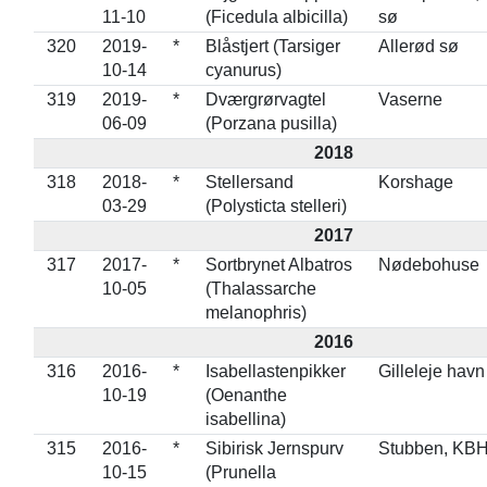
11-10
(Ficedula albicilla)
sø
320
2019-
*
Blåstjert (Tarsiger
Allerød sø
10-14
cyanurus)
319
2019-
*
Dværgrørvagtel
Vaserne
06-09
(Porzana pusilla)
2018
318
2018-
*
Stellersand
Korshage
03-29
(Polysticta stelleri)
2017
317
2017-
*
Sortbrynet Albatros
Nødebohuse
10-05
(Thalassarche
melanophris)
2016
316
2016-
*
Isabellastenpikker
Gilleleje havn
10-19
(Oenanthe
isabellina)
315
2016-
*
Sibirisk Jernspurv
Stubben, KB
10-15
(Prunella