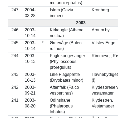
melanocephalus)
247
2004-
Islom (Gavia
Kronborg
03-28
immer)
2003
246
2003-
Kirkeugle (Athene
Arnum by
10-14
noctua)
245
2003-
*
Ørnevåge (Buteo
Vilslev Enge
10-14
rufinus)
244
2003-
Fuglekongesanger
Rimmevej, R
10-13
(Phylloscopus
proregulus)
243
2003-
Lille Flagspætte
Havnebydige
10-13
(Dryobates minor)
(!)
242
2003-
Aftenfalk (Falco
Klydesøreserv
09-21
vespertinus)
vestamager
241
2003-
Odinshane
Klydesøen,
08-20
(Phalaropus
Vestamager
lobatus)