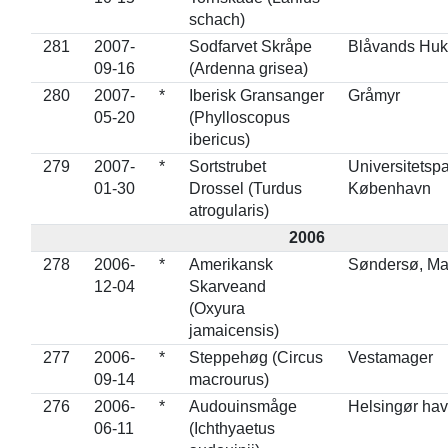
schach)
281
2007-
Sodfarvet Skråpe
Blåvands Huk
09-16
(Ardenna grisea)
280
2007-
*
Iberisk Gransanger
Gråmyr
05-20
(Phylloscopus
ibericus)
279
2007-
*
Sortstrubet
Universitetsp
01-30
Drossel (Turdus
København
atrogularis)
2006
278
2006-
*
Amerikansk
Søndersø, Ma
12-04
Skarveand
(Oxyura
jamaicensis)
277
2006-
*
Steppehøg (Circus
Vestamager
09-14
macrourus)
276
2006-
*
Audouinsmåge
Helsingør ha
06-11
(Ichthyaetus