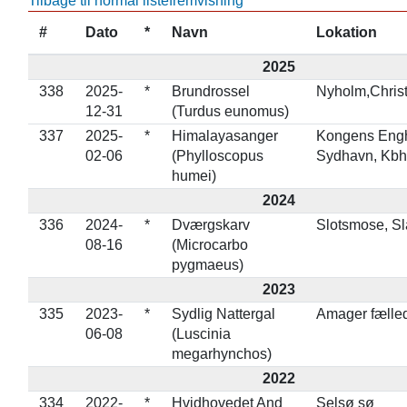
Tilbage til normal listefremvisning
#
Dato
*
Navn
Lokation
2025
338
2025-
*
Brundrossel
Nyholm,Chris
12-31
(Turdus eunomus)
337
2025-
*
Himalayasanger
Kongens Eng
02-06
(Phylloscopus
Sydhavn, Kbh
humei)
2024
336
2024-
*
Dværgskarv
Slotsmose, S
08-16
(Microcarbo
pygmaeus)
2023
335
2023-
*
Sydlig Nattergal
Amager fælle
06-08
(Luscinia
megarhynchos)
2022
334
2022-
*
Hvidhovedet And
Selsø sø