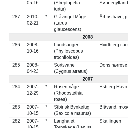
05-16
(Streptopelia
Sønderjylland
turtur)
287
2010-
*
Gråvinget Måge
Århus havn, p
02-21
(Larus
glaucescens)
2008
286
2008-
Lundsanger
Hvidbjerg ca
10-16
(Phylloscopus
trochiloides)
285
2008-
Sortsvane
Dons nørresø
04-23
(Cygnus atratus)
2007
284
2007-
*
Rosenmåge
Esbjerg Havn
12-29
(Rhodostethia
rosea)
283
2007-
*
Sibirisk Bynkefugl
Blåvand, mos
10-15
(Saxicola maurus)
282
2007-
*
Langhalet
Skallingen
10-15
Tornskade (Lanius