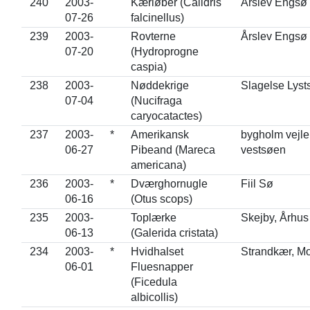
240
2003-
Kærløber (Calidris
Årslev Engsø
07-26
falcinellus)
239
2003-
Rovterne
Årslev Engsø
07-20
(Hydroprogne
caspia)
238
2003-
Nøddekrige
Slagelse Lyst
07-04
(Nucifraga
caryocatactes)
237
2003-
*
Amerikansk
bygholm vejle
06-27
Pibeand (Mareca
vestsøen
americana)
236
2003-
*
Dværghornugle
Fiil Sø
06-16
(Otus scops)
235
2003-
Toplærke
Skejby, Århus
06-13
(Galerida cristata)
234
2003-
*
Hvidhalset
Strandkær, Mo
06-01
Fluesnapper
(Ficedula
albicollis)