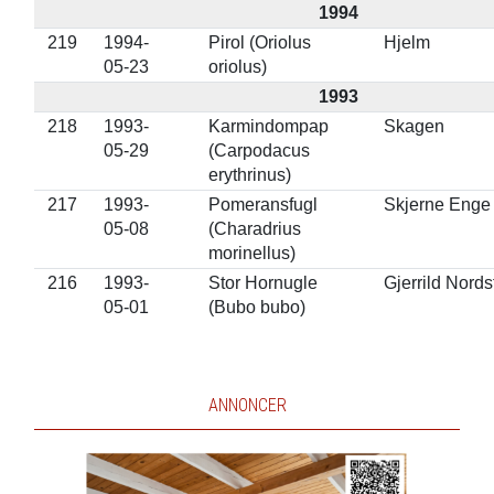
1994
219
1994-
Pirol (Oriolus
Hjelm
05-23
oriolus)
1993
218
1993-
Karmindompap
Skagen
05-29
(Carpodacus
erythrinus)
217
1993-
Pomeransfugl
Skjerne Enge
05-08
(Charadrius
morinellus)
216
1993-
Stor Hornugle
Gjerrild Nords
05-01
(Bubo bubo)
ANNONCER