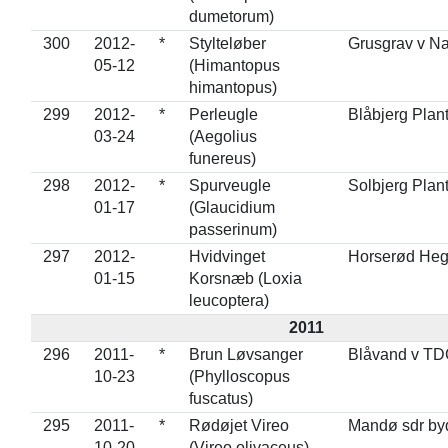
dumetorum)
300
2012-
*
Stylteløber
Grusgrav v N
05-12
(Himantopus
himantopus)
299
2012-
*
Perleugle
Blåbjerg Plan
03-24
(Aegolius
funereus)
298
2012-
*
Spurveugle
Solbjerg Plan
01-17
(Glaucidium
passerinum)
297
2012-
Hvidvinget
Horserød He
01-15
Korsnæb (Loxia
leucoptera)
2011
296
2011-
*
Brun Løvsanger
Blåvand v T
10-23
(Phylloscopus
fuscatus)
295
2011-
*
Rødøjet Vireo
Mandø sdr by
10-20
(Vireo olivaceus)