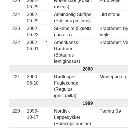
225
2002-
*
Rosenstær (Pastor
Arup Vejle
06-25
roseus)
224
2002-
Almindelig Skråpe
Lild strand
06-25
(Puffinus puffinus)
223
2002-
Silkehejre (Egretta
Kraptårnet, B
06-23
garzetta)
Vejle
222
2002-
*
Amerikansk
Kraptårnet, Ve
06-01
Rørdrum
(Botaurus
lentiginosus)
2000
221
2000-
Rødtoppet
Mindeparken,
06-10
Fuglekonge
(Regulus
ignicapilla)
1999
220
1999-
Nordisk
Færing Sø
10-17
Lappedykker
(Podiceps auritus)