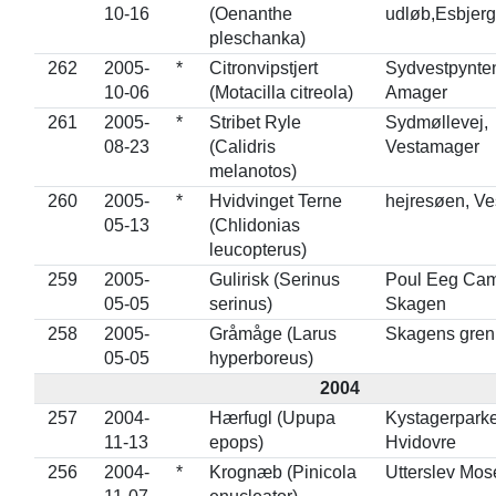
10-16
(Oenanthe
udløb,Esbjerg
pleschanka)
262
2005-
*
Citronvipstjert
Sydvestpynte
10-06
(Motacilla citreola)
Amager
261
2005-
*
Stribet Ryle
Sydmøllevej,
08-23
(Calidris
Vestamager
melanotos)
260
2005-
*
Hvidvinget Terne
hejresøen, V
05-13
(Chlidonias
leucopterus)
259
2005-
Gulirisk (Serinus
Poul Eeg Cam
05-05
serinus)
Skagen
258
2005-
Gråmåge (Larus
Skagens gren
05-05
hyperboreus)
2004
257
2004-
Hærfugl (Upupa
Kystagerpark
11-13
epops)
Hvidovre
256
2004-
*
Krognæb (Pinicola
Utterslev Mos