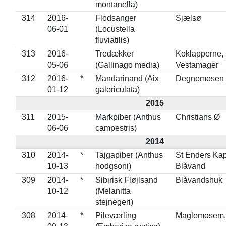
montanella)
314
2016-
Flodsanger
Sjælsø
06-01
(Locustella
fluviatilis)
313
2016-
Tredækker
Koklapperne,
05-06
(Gallinago media)
Vestamager
312
2016-
*
Mandarinand (Aix
Degnemosen
01-12
galericulata)
2015
311
2015-
Markpiber (Anthus
Christians Ø
06-06
campestris)
2014
310
2014-
*
Tajgapiber (Anthus
St Enders Kap
10-13
hodgsoni)
Blåvand
309
2014-
*
Sibirisk Fløjlsand
Blåvandshuk
10-12
(Melanitta
stejnegeri)
308
2014-
*
Pileværling
Maglemosem,