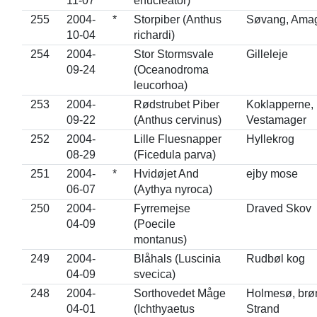
11-07
enucleator)
255
2004-
*
Storpiber (Anthus
Søvang, Ama
10-04
richardi)
254
2004-
Stor Stormsvale
Gilleleje
09-24
(Oceanodroma
leucorhoa)
253
2004-
Rødstrubet Piber
Koklapperne,
09-22
(Anthus cervinus)
Vestamager
252
2004-
Lille Fluesnapper
Hyllekrog
08-29
(Ficedula parva)
251
2004-
*
Hvidøjet And
ejby mose
06-07
(Aythya nyroca)
250
2004-
Fyrremejse
Draved Skov
04-09
(Poecile
montanus)
249
2004-
Blåhals (Luscinia
Rudbøl kog
04-09
svecica)
248
2004-
Sorthovedet Måge
Holmesø, brø
04-01
(Ichthyaetus
Strand