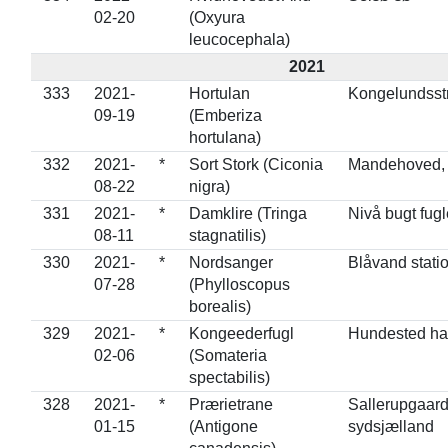
02-20
(Oxyura
leucocephala)
2021
333
2021-
Hortulan
Kongelundsst
09-19
(Emberiza
hortulana)
332
2021-
*
Sort Stork (Ciconia
Mandehoved, 
08-22
nigra)
331
2021-
*
Damklire (Tringa
Nivå bugt fugl
08-11
stagnatilis)
330
2021-
*
Nordsanger
Blåvand stati
07-28
(Phylloscopus
borealis)
329
2021-
*
Kongeederfugl
Hundested ha
02-06
(Somateria
spectabilis)
328
2021-
*
Prærietrane
Sallerupgaard
01-15
(Antigone
sydsjælland