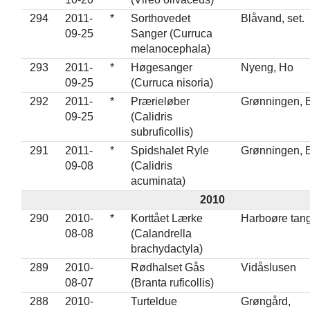
294
2011-
*
Sorthovedet
Blåvand, set.
09-25
Sanger (Curruca
melanocephala)
293
2011-
*
Høgesanger
Nyeng, Ho
09-25
(Curruca nisoria)
292
2011-
*
Prærieløber
Grønningen, 
09-25
(Calidris
subruficollis)
291
2011-
*
Spidshalet Ryle
Grønningen, 
09-08
(Calidris
acuminata)
2010
290
2010-
*
Korttået Lærke
Harboøre tan
08-08
(Calandrella
brachydactyla)
289
2010-
Rødhalset Gås
Vidåslusen
08-07
(Branta ruficollis)
288
2010-
Turteldue
Grøngård,