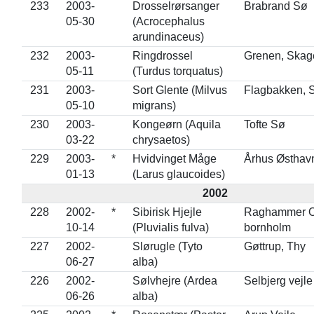
233
2003-
Drosselrørsanger
Brabrand Sø
05-30
(Acrocephalus
arundinaceus)
232
2003-
Ringdrossel
Grenen, Skag
05-11
(Turdus torquatus)
231
2003-
Sort Glente (Milvus
Flagbakken, 
05-10
migrans)
230
2003-
Kongeørn (Aquila
Tofte Sø
03-22
chrysaetos)
229
2003-
*
Hvidvinget Måge
Århus Østhav
01-13
(Larus glaucoides)
2002
228
2002-
*
Sibirisk Hjejle
Raghammer O
10-14
(Pluvialis fulva)
bornholm
227
2002-
Slørugle (Tyto
Gøttrup, Thy
06-27
alba)
226
2002-
Sølvhejre (Ardea
Selbjerg vejle
06-26
alba)