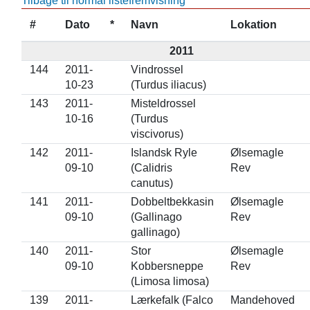
Tilbage til normal listefremvisning
#
Dato
*
Navn
Lokation
2011
144
2011-
Vindrossel
10-23
(Turdus iliacus)
143
2011-
Misteldrossel
10-16
(Turdus
viscivorus)
142
2011-
Islandsk Ryle
Ølsemagle
09-10
(Calidris
Rev
canutus)
141
2011-
Dobbeltbekkasin
Ølsemagle
09-10
(Gallinago
Rev
gallinago)
140
2011-
Stor
Ølsemagle
09-10
Kobbersneppe
Rev
(Limosa limosa)
139
2011-
Lærkefalk (Falco
Mandehoved