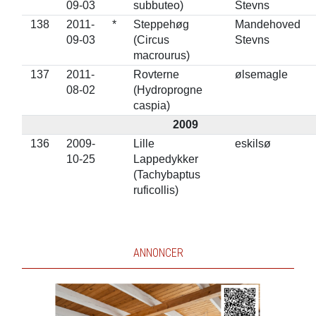
09-03
subbuteo)
Stevns
138
2011-
*
Steppehøg
Mandehoved
09-03
(Circus
Stevns
macrourus)
137
2011-
Rovterne
ølsemagle
08-02
(Hydroprogne
caspia)
2009
136
2009-
Lille
eskilsø
10-25
Lappedykker
(Tachybaptus
ruficollis)
ANNONCER