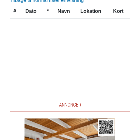
Tilbage til normal listefremvisning
#
Dato
*
Navn
Lokation
Kort
ANNONCER