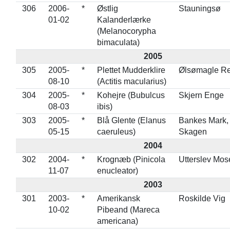
306
2006-
*
Østlig
Stauningsø
01-02
Kalanderlærke
(Melanocorypha
bimaculata)
2005
305
2005-
*
Plettet Mudderklire
Ølsømagle Re
08-10
(Actitis macularius)
304
2005-
*
Kohejre (Bubulcus
Skjern Enge
08-03
ibis)
303
2005-
*
Blå Glente (Elanus
Bankes Mark,
05-15
caeruleus)
Skagen
2004
302
2004-
*
Krognæb (Pinicola
Utterslev Mos
11-07
enucleator)
2003
301
2003-
*
Amerikansk
Roskilde Vig
10-02
Pibeand (Mareca
americana)