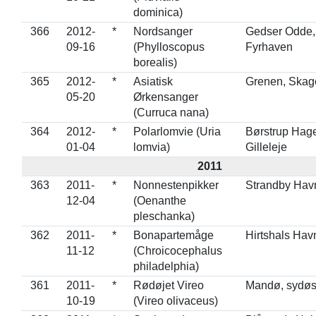
dominica)
366
2012-
*
Nordsanger
Gedser Odde,
09-16
(Phylloscopus
Fyrhaven
borealis)
365
2012-
*
Asiatisk
Grenen, Skag
05-20
Ørkensanger
(Curruca nana)
364
2012-
*
Polarlomvie (Uria
Børstrup Hage
01-04
lomvia)
Gilleleje
2011
363
2011-
*
Nonnestenpikker
Strandby Hav
12-04
(Oenanthe
pleschanka)
362
2011-
*
Bonapartemåge
Hirtshals Hav
11-12
(Chroicocephalus
philadelphia)
361
2011-
*
Rødøjet Vireo
Mandø, sydøst
10-19
(Vireo olivaceus)