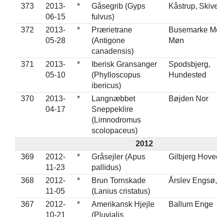
373
2013-
*
Gåsegrib (Gyps
Kåstrup, Skiv
06-15
fulvus)
372
2013-
*
Prærietrane
Busemarke M
05-28
(Antigone
Møn
canadensis)
371
2013-
*
Iberisk Gransanger
Spodsbjerg,
05-10
(Phylloscopus
Hundested
ibericus)
370
2013-
*
Langnæbbet
Bøjden Nor
04-17
Sneppeklire
(Limnodromus
scolopaceus)
2012
369
2012-
*
Gråsejler (Apus
Gilbjerg Hove
11-23
pallidus)
368
2012-
*
Brun Tornskade
Årslev Engsø,
11-05
(Lanius cristatus)
367
2012-
*
Amerikansk Hjejle
Ballum Enge
10-21
(Pluvialis