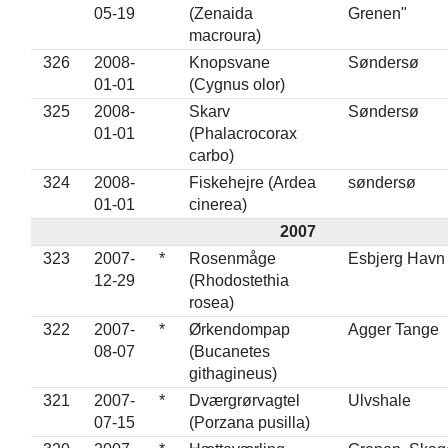
05-19
(Zenaida
Grenen"
macroura)
326
2008-
Knopsvane
Søndersø
01-01
(Cygnus olor)
325
2008-
Skarv
Søndersø
01-01
(Phalacrocorax
carbo)
324
2008-
Fiskehejre (Ardea
søndersø
01-01
cinerea)
2007
323
2007-
*
Rosenmåge
Esbjerg Havn
12-29
(Rhodostethia
rosea)
322
2007-
*
Ørkendompap
Agger Tange
08-07
(Bucanetes
githagineus)
321
2007-
*
Dværgrørvagtel
Ulvshale
07-15
(Porzana pusilla)