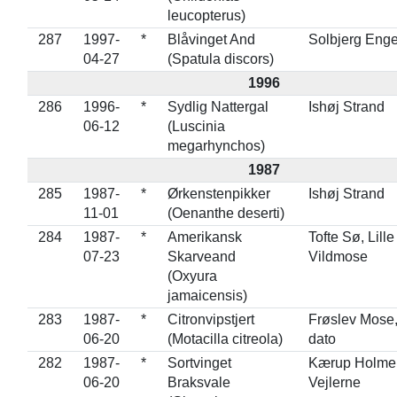
leucopterus)
287
1997-
*
Blåvinget And
Solbjerg Eng
04-27
(Spatula discors)
1996
286
1996-
*
Sydlig Nattergal
Ishøj Strand
06-12
(Luscinia
megarhynchos)
1987
285
1987-
*
Ørkenstenpikker
Ishøj Strand
11-01
(Oenanthe deserti)
284
1987-
*
Amerikansk
Tofte Sø, Lille
07-23
Skarveand
Vildmose
(Oxyura
jamaicensis)
283
1987-
*
Citronvipstjert
Frøslev Mose,
06-20
(Motacilla citreola)
dato
282
1987-
*
Sortvinget
Kærup Holme
06-20
Braksvale
Vejlerne