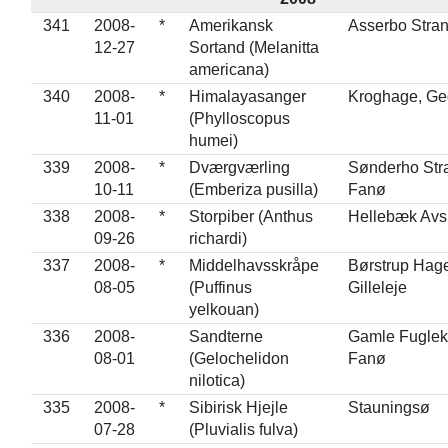
341
2008-
*
Amerikansk
Asserbo Stra
12-27
Sortand (Melanitta
americana)
340
2008-
*
Himalayasanger
Kroghage, Ge
11-01
(Phylloscopus
humei)
339
2008-
*
Dværgværling
Sønderho Str
10-11
(Emberiza pusilla)
Fanø
338
2008-
*
Storpiber (Anthus
Hellebæk Avs
09-26
richardi)
337
2008-
*
Middelhavsskråpe
Børstrup Hage
08-05
(Puffinus
Gilleleje
yelkouan)
336
2008-
Sandterne
Gamle Fuglek
08-01
(Gelochelidon
Fanø
nilotica)
335
2008-
*
Sibirisk Hjejle
Stauningsø
07-28
(Pluvialis fulva)