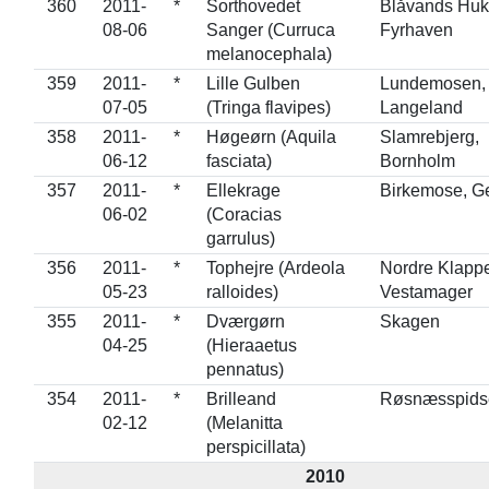
360
2011-
*
Sorthovedet
Blåvands Huk
08-06
Sanger (Curruca
Fyrhaven
melanocephala)
359
2011-
*
Lille Gulben
Lundemosen,
07-05
(Tringa flavipes)
Langeland
358
2011-
*
Høgeørn (Aquila
Slamrebjerg,
06-12
fasciata)
Bornholm
357
2011-
*
Ellekrage
Birkemose, G
06-02
(Coracias
garrulus)
356
2011-
*
Tophejre (Ardeola
Nordre Klappe
05-23
ralloides)
Vestamager
355
2011-
*
Dværgørn
Skagen
04-25
(Hieraaetus
pennatus)
354
2011-
*
Brilleand
Røsnæsspids
02-12
(Melanitta
perspicillata)
2010