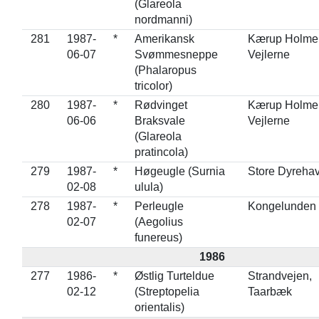
(Glareola
nordmanni)
281
1987-
*
Amerikansk
Kærup Holme
06-07
Svømmesneppe
Vejlerne
(Phalaropus
tricolor)
280
1987-
*
Rødvinget
Kærup Holme
06-06
Braksvale
Vejlerne
(Glareola
pratincola)
279
1987-
*
Høgeugle (Surnia
Store Dyreha
02-08
ulula)
278
1987-
*
Perleugle
Kongelunden
02-07
(Aegolius
funereus)
1986
277
1986-
*
Østlig Turteldue
Strandvejen,
02-12
(Streptopelia
Taarbæk
orientalis)