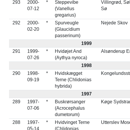
293
2000-
*
Steppevibe
Villingrød, S
07-12
(Vanellus
Sø
gregarius)
292
2000-
*
Spurveugle
Nejede Skov
02-20
(Glaucidium
passerinum)
1999
291
1999-
*
Hvidøjet And
Alsønderup E
07-26
(Aythya nyroca)
1998
290
1998-
*
Hvidskægget
Kongelundsst
09-19
Terne (Chlidonias
hybrida)
1997
289
1997-
*
Buskrørsanger
Køge Sydstra
07-06
(Acrocephalus
dumetorum)
288
1997-
*
Hvidvinget Terne
Utterslev Mos
05-14
(Chlidonias