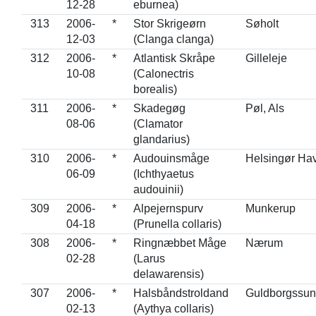
12-28
eburnea)
313
2006-
*
Stor Skrigeørn
Søholt
12-03
(Clanga clanga)
312
2006-
*
Atlantisk Skråpe
Gilleleje
10-08
(Calonectris
borealis)
311
2006-
*
Skadegøg
Pøl, Als
08-06
(Clamator
glandarius)
310
2006-
*
Audouinsmåge
Helsingør Ha
06-09
(Ichthyaetus
audouinii)
309
2006-
*
Alpejernspurv
Munkerup
04-18
(Prunella collaris)
308
2006-
*
Ringnæbbet Måge
Nærum
02-28
(Larus
delawarensis)
307
2006-
*
Halsbåndstroldand
Guldborgssu
02-13
(Aythya collaris)