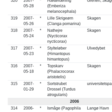
320
2007-
*
Hætteværling
Grenen, Skag
05-28
(Emberiza
melanocephala)
319
2007-
*
Lille Skrigeørn
Skagen
05-26
(Clanga pomarina)
318
2007-
*
Nathejre
Skagen
05-24
(Nycticorax
nycticorax)
317
2007-
*
Stylteløber
Ulvedybet
05-23
(Himantopus
himantopus)
316
2007-
*
Topskarv
Skagen
05-18
(Phalacrocorax
aristotelis)
315
2007-
*
Sortstrubet
universitetsp
01-29
Drossel (Turdus
atrogularis)
2006
314
2006-
*
Ismåge (Pagophila
Langø Havn