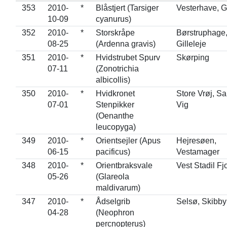
353
2010-
*
Blåstjert (Tarsiger
Vesterhave, 
10-09
cyanurus)
352
2010-
*
Storskråpe
Børstruphage
08-25
(Ardenna gravis)
Gilleleje
351
2010-
*
Hvidstrubet Spurv
Skørping
07-11
(Zonotrichia
albicollis)
350
2010-
*
Hvidkronet
Store Vrøj, S
07-01
Stenpikker
Vig
(Oenanthe
leucopyga)
349
2010-
*
Orientsejler (Apus
Hejresøen,
06-15
pacificus)
Vestamager
348
2010-
*
Orientbraksvale
Vest Stadil Fj
05-26
(Glareola
maldivarum)
347
2010-
*
Ådselgrib
Selsø, Skibby
04-28
(Neophron
percnopterus)