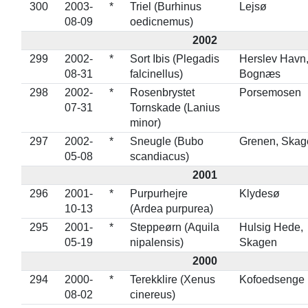
300
2003-
*
Triel (Burhinus
Lejsø
08-09
oedicnemus)
2002
299
2002-
*
Sort Ibis (Plegadis
Herslev Havn
08-31
falcinellus)
Bognæs
298
2002-
*
Rosenbrystet
Porsemosen
07-31
Tornskade (Lanius
minor)
297
2002-
*
Sneugle (Bubo
Grenen, Skag
05-08
scandiacus)
2001
296
2001-
*
Purpurhejre
Klydesø
10-13
(Ardea purpurea)
295
2001-
*
Steppeørn (Aquila
Hulsig Hede,
05-19
nipalensis)
Skagen
2000
294
2000-
*
Terekklire (Xenus
Kofoedsenge
08-02
cinereus)