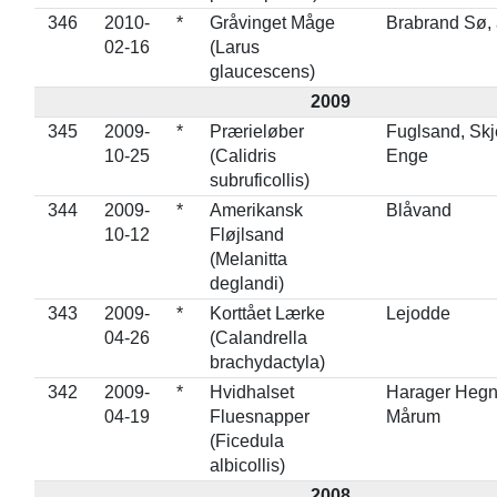
346
2010-
*
Gråvinget Måge
Brabrand Sø,
02-16
(Larus
glaucescens)
2009
345
2009-
*
Prærieløber
Fuglsand, Skj
10-25
(Calidris
Enge
subruficollis)
344
2009-
*
Amerikansk
Blåvand
10-12
Fløjlsand
(Melanitta
deglandi)
343
2009-
*
Korttået Lærke
Lejodde
04-26
(Calandrella
brachydactyla)
342
2009-
*
Hvidhalset
Harager Hegn
04-19
Fluesnapper
Mårum
(Ficedula
albicollis)
2008