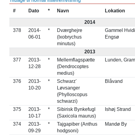
Tilbage til normal listefremvisning
#
Dato
*
Navn
Lokation
2014
378
2014-
*
Dværghejre
Gammel Hvid
06-01
(Ixobrychus
Engsø
minutus)
2013
377
2013-
*
Mellemflagspætte
Lunden, Gra
12-28
(Dendrocoptes
medius)
376
2013-
*
Schwarz'
Blåvand
10-20
Løvsanger
(Phylloscopus
schwarzi)
375
2013-
*
Sibirisk Bynkefugl
Ishøj Strand
10-17
(Saxicola maurus)
374
2013-
*
Tajgapiber (Anthus
Mandø By
09-29
hodgsoni)