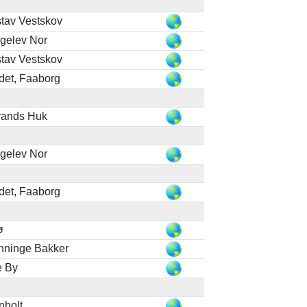
tav Vestskov
ggelev Nor
tav Vestskov
det, Faaborg
vands Huk
ggelev Nor
det, Faaborg
ø
nninge Bakker
e By
nholt