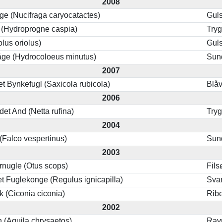
2008
ge (Nucifraga caryocatactes)
Guls
 (Hydroprogne caspia)
Try
olus oriolus)
Guls
e (Hydrocoloeus minutus)
Sun
2007
et Bynkefugl (Saxicola rubicola)
Blå
2006
et And (Netta rufina)
Try
2004
 (Falco vespertinus)
Sun
2003
nugle (Otus scops)
Fils
t Fuglekonge (Regulus ignicapilla)
Sva
k (Ciconia ciconia)
Rib
2002
 (Aquila chrysaetos)
Rav