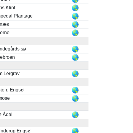
s Klint
pedal Plantage
næs
perne
ndegårds sø
lebroen
m Lergrav
bjerg Engsø
mose
e Ådal
ønderup Engsø