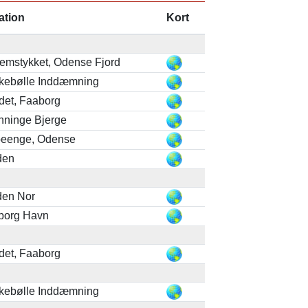
ation
Kort
emstykket, Odense Fjord
kebølle Inddæmning
det, Faaborg
nninge Bjerge
peenge, Odense
den
den Nor
borg Havn
det, Faaborg
kebølle Inddæmning