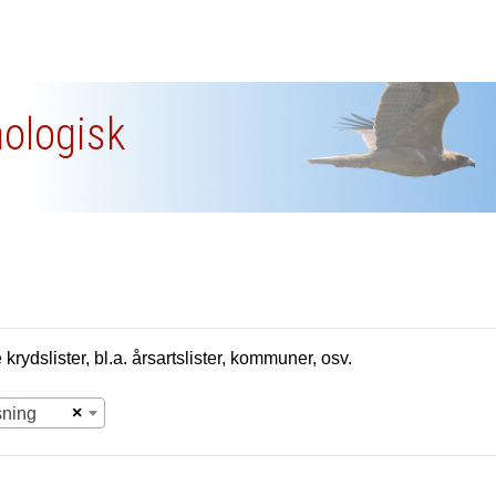
nologisk
krydslister, bl.a. årsartslister, kommuner, osv.
×
sning