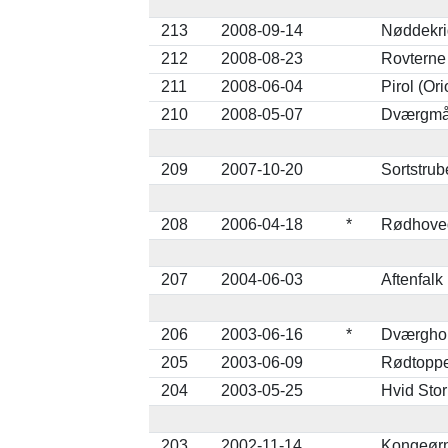
213
2008-09-14
Nøddekri
212
2008-08-23
Rovterne
211
2008-06-04
Pirol (Ori
210
2008-05-07
Dværgmåg
209
2007-10-20
Sortstrub
208
2006-04-18
*
Rødhoved
207
2004-06-03
Aftenfalk
206
2003-06-16
*
Dværghor
205
2003-06-09
Rødtoppe
204
2003-05-25
Hvid Stor
203
2002-11-14
Kongeørn