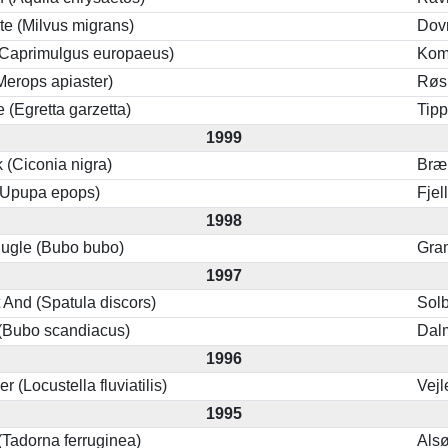
te (Milvus migrans)
Dovn
(Caprimulgus europaeus)
Kom
Merops apiaster)
Røs
e (Egretta garzetta)
Tip
1999
k (Ciconia nigra)
Bræ
(Upupa epops)
Fjel
1998
nugle (Bubo bubo)
Gra
1997
 And (Spatula discors)
Sol
(Bubo scandiacus)
Dal
1996
r (Locustella fluviatilis)
Vejl
1995
(Tadorna ferruginea)
Als