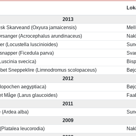
Lok
2013
sk Skarveand (Oxyura jamaicensis)
Mell
ørsanger (Acrocephalus arundinaceus)
Nak
r (Locustella luscinioides)
Sun
esnapper (Ficedula parva)
Sva
Luscinia svecica)
Bis
et Sneppeklire (Limnodromus scolopaceus)
Bøj
2012
Alopochen aegyptiaca)
Bøj
et Måge (Larus glaucoides)
Faa
2011
 (Ardea alba)
Sun
2009
(Platalea leucorodia)
Nak