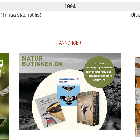
1994
(Tringa stagnatilis)
Øls
ANNONCER