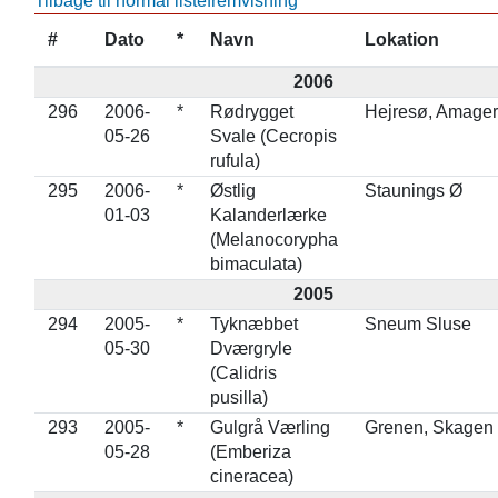
Tilbage til normal listefremvisning
#
Dato
*
Navn
Lokation
2006
296
2006-
*
Rødrygget
Hejresø, Amager
05-26
Svale (Cecropis
rufula)
295
2006-
*
Østlig
Staunings Ø
01-03
Kalanderlærke
(Melanocorypha
bimaculata)
2005
294
2005-
*
Tyknæbbet
Sneum Sluse
05-30
Dværgryle
(Calidris
pusilla)
293
2005-
*
Gulgrå Værling
Grenen, Skagen
05-28
(Emberiza
cineracea)