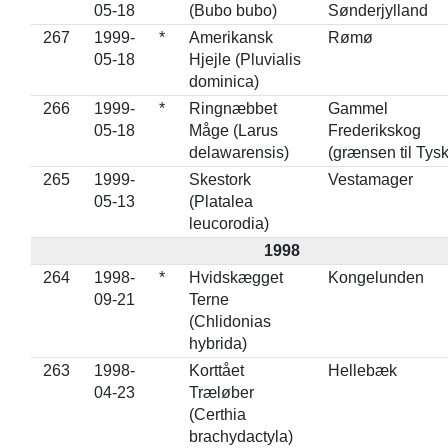
05-18
(Bubo bubo)
Sønderjylland
267
1999-
*
Amerikansk
Rømø
05-18
Hjejle (Pluvialis
dominica)
266
1999-
*
Ringnæbbet
Gammel
05-18
Måge (Larus
Frederikskog
delawarensis)
(grænsen til Tysk
265
1999-
Skestork
Vestamager
05-13
(Platalea
leucorodia)
1998
264
1998-
*
Hvidskægget
Kongelunden
09-21
Terne
(Chlidonias
hybrida)
263
1998-
Korttået
Hellebæk
04-23
Træløber
(Certhia
brachydactyla)