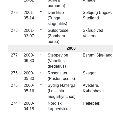
10-02
(Ardea
Amager
purpurea)
279
2001-
*
Damklire
Solbjerg Engsø,
05-14
(Tringa
Sjælland
stagnatilis)
278
2001-
*
Gulddrossel
Skårup ved
03-07
(Zoothera
Vejlerne
aurea)
2000
277
2000-
*
Steppevibe
Esrum, Sjælland
06-30
(Vanellus
gregarius)
276
2000-
*
Rosenstær
Skagen
05-30
(Pastor roseus)
275
2000-
*
Sydlig Nattergal
Avedøre,
05-16
(Luscinia
København
megarhynchos)
274
2000-
Nordisk
Hellebæk
04-18
Lappedykker