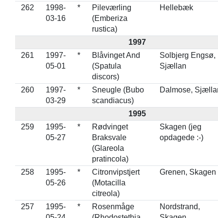
262
1998-
*
Pileværling
Hellebæk
03-16
(Emberiza
rustica)
1997
261
1997-
*
Blåvinget And
Solbjerg Engsø,
05-01
(Spatula
Sjællan
discors)
260
1997-
*
Sneugle (Bubo
Dalmose, Sjælla
03-29
scandiacus)
1995
259
1995-
*
Rødvinget
Skagen (jeg
05-27
Braksvale
opdagede :-)
(Glareola
pratincola)
258
1995-
*
Citronvipstjert
Grenen, Skagen
05-26
(Motacilla
citreola)
257
1995-
*
Rosenmåge
Nordstrand,
05-24
(Rhodostethia
Skagen