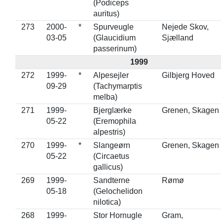
(Podiceps
auritus)
273
2000-
*
Spurveugle
Nejede Skov,
03-05
(Glaucidium
Sjælland
passerinum)
1999
272
1999-
*
Alpesejler
Gilbjerg Hoved
09-29
(Tachymarptis
melba)
271
1999-
Bjerglærke
Grenen, Skagen
05-22
(Eremophila
alpestris)
270
1999-
*
Slangeørn
Grenen, Skagen
05-22
(Circaetus
gallicus)
269
1999-
Sandterne
Rømø
05-18
(Gelochelidon
nilotica)
268
1999-
Stor Hornugle
Gram,