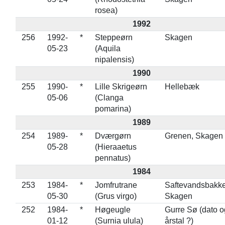
rosea)
1992
256
1992-
*
Steppeørn
Skagen
05-23
(Aquila
nipalensis)
1990
255
1990-
*
Lille Skrigeørn
Hellebæk
05-06
(Clanga
pomarina)
1989
254
1989-
*
Dværgørn
Grenen, Skagen
05-28
(Hieraaetus
pennatus)
1984
253
1984-
*
Jomfrutrane
Saftevandsbakke
05-30
(Grus virgo)
Skagen
252
1984-
*
Høgeugle
Gurre Sø (dato o
01-12
(Surnia ulula)
årstal ?)