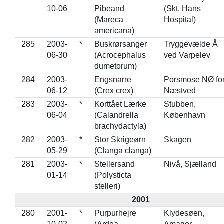
10-06
Pibeand
(Skt. Hans
(Mareca
Hospital)
americana)
285
2003-
*
Buskrørsanger
Tryggevælde Å
06-30
(Acrocephalus
ved Varpelev
dumetorum)
284
2003-
Engsnarre
Porsmose NØ fo
06-12
(Crex crex)
Næstved
283
2003-
*
Korttået Lærke
Stubben,
06-04
(Calandrella
København
brachydactyla)
282
2003-
*
Stor Skrigeørn
Skagen
05-29
(Clanga clanga)
281
2003-
*
Stellersand
Nivå, Sjælland
01-14
(Polysticta
stelleri)
2001
280
2001-
*
Purpurhejre
Klydesøen,