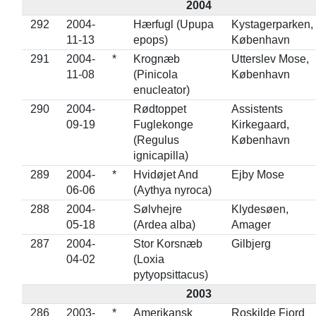
2004
292
2004-
Hærfugl (Upupa
Kystagerparken,
11-13
epops)
København
291
2004-
*
Krognæb
Utterslev Mose,
11-08
(Pinicola
København
enucleator)
290
2004-
Rødtoppet
Assistents
09-19
Fuglekonge
Kirkegaard,
(Regulus
København
ignicapilla)
289
2004-
*
Hvidøjet And
Ejby Mose
06-06
(Aythya nyroca)
288
2004-
Sølvhejre
Klydesøen,
05-18
(Ardea alba)
Amager
287
2004-
Stor Korsnæb
Gilbjerg
04-02
(Loxia
pytyopsittacus)
2003
286
2003-
*
Amerikansk
Roskilde Fjord