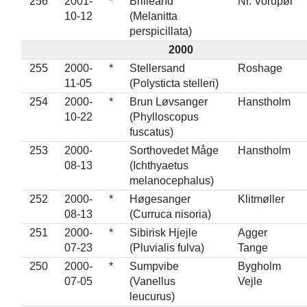
256
2001-
*
Brilleand
Nr. Vorupør
10-12
(Melanitta
perspicillata)
2000
255
2000-
*
Stellersand
Roshage
11-05
(Polysticta stelleri)
254
2000-
*
Brun Løvsanger
Hanstholm
10-22
(Phylloscopus
fuscatus)
253
2000-
Sorthovedet Måge
Hanstholm
08-13
(Ichthyaetus
melanocephalus)
252
2000-
*
Høgesanger
Klitmøller
08-13
(Curruca nisoria)
251
2000-
*
Sibirisk Hjejle
Agger
07-23
(Pluvialis fulva)
Tange
250
2000-
*
Sumpvibe
Bygholm
07-05
(Vanellus
Vejle
leucurus)