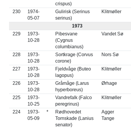
crispus)
230
1974-
Gulirisk (Serinus
Klitmøller
05-07
serinus)
1973
229
1973-
Pibesvane
Vandet Sø
10-28
(Cygnus
columbianus)
228
1973-
Sortkrage (Corvus
Nors Sø
10-28
corone)
227
1973-
Fjeldvåge (Buteo
Klitmøller
10-28
lagopus)
226
1973-
Gråmåge (Larus
Ørhage
10-28
hyperboreus)
225
1973-
Vandrefalk (Falco
Klitmøller
10-25
peregrinus)
224
1973-
*
Rødhovedet
Agger
05-09
Tornskade (Lanius
Tange
senator)