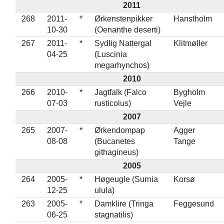
2011
268
2011-
*
Ørkenstenpikker
Hanstholm
10-30
(Oenanthe deserti)
267
2011-
*
Sydlig Nattergal
Klitmøller
04-25
(Luscinia
megarhynchos)
2010
266
2010-
*
Jagtfalk (Falco
Bygholm
07-03
rusticolus)
Vejle
2007
265
2007-
*
Ørkendompap
Agger
08-08
(Bucanetes
Tange
githagineus)
2005
264
2005-
*
Høgeugle (Surnia
Korsø
12-25
ulula)
263
2005-
*
Damklire (Tringa
Feggesund
06-25
stagnatilis)