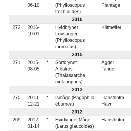
06-10
(Phylloscopus
Plantage
trochiloides)
2016
272
2016-
Hvidbrynet
Klitmøller
10-01
Løvsanger
(Phylloscopus
inornatus)
2015
271
2015-
*
Sortbrynet
Agger
08-05
Albatros
Tange
(Thalassarche
melanophris)
2013
270
2013-
*
Ismåge (Pagophila
Hanstholm
12-21
eburnea)
Havn
2012
269
2012-
*
Hvidvinget Måge
Hanstholm
01-14
(Larus glaucoides)