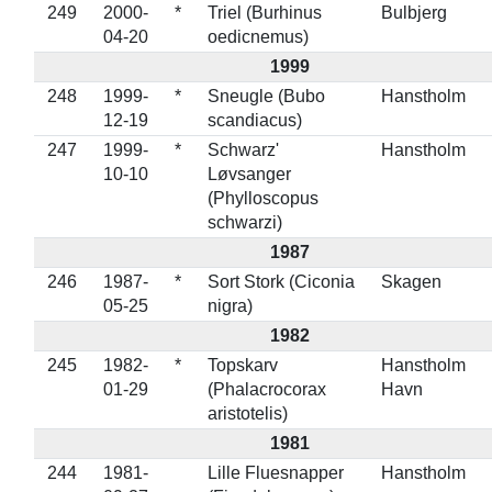
249
2000-
*
Triel (Burhinus
Bulbjerg
04-20
oedicnemus)
1999
248
1999-
*
Sneugle (Bubo
Hanstholm
12-19
scandiacus)
247
1999-
*
Schwarz'
Hanstholm
10-10
Løvsanger
(Phylloscopus
schwarzi)
1987
246
1987-
*
Sort Stork (Ciconia
Skagen
05-25
nigra)
1982
245
1982-
*
Topskarv
Hanstholm
01-29
(Phalacrocorax
Havn
aristotelis)
1981
244
1981-
Lille Fluesnapper
Hanstholm