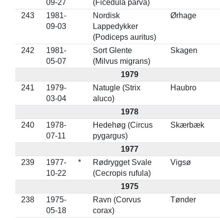
09-27
(Ficedula parva)
243
1981-
Nordisk
Ørhage
09-03
Lappedykker
(Podiceps auritus)
242
1981-
Sort Glente
Skagen
05-07
(Milvus migrans)
1979
241
1979-
Natugle (Strix
Haubro
03-04
aluco)
1978
240
1978-
Hedehøg (Circus
Skærbæk
07-11
pygargus)
1977
239
1977-
*
Rødrygget Svale
Vigsø
10-22
(Cecropis rufula)
1975
238
1975-
Ravn (Corvus
Tønder
05-18
corax)