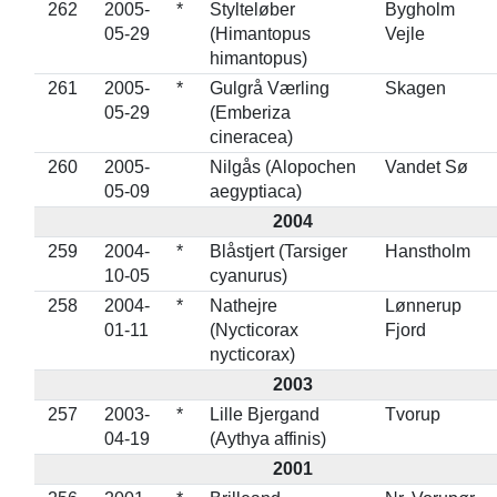
262
2005-
*
Stylteløber
Bygholm
05-29
(Himantopus
Vejle
himantopus)
261
2005-
*
Gulgrå Værling
Skagen
05-29
(Emberiza
cineracea)
260
2005-
Nilgås (Alopochen
Vandet Sø
05-09
aegyptiaca)
2004
259
2004-
*
Blåstjert (Tarsiger
Hanstholm
10-05
cyanurus)
258
2004-
*
Nathejre
Lønnerup
01-11
(Nycticorax
Fjord
nycticorax)
2003
257
2003-
*
Lille Bjergand
Tvorup
04-19
(Aythya affinis)
2001