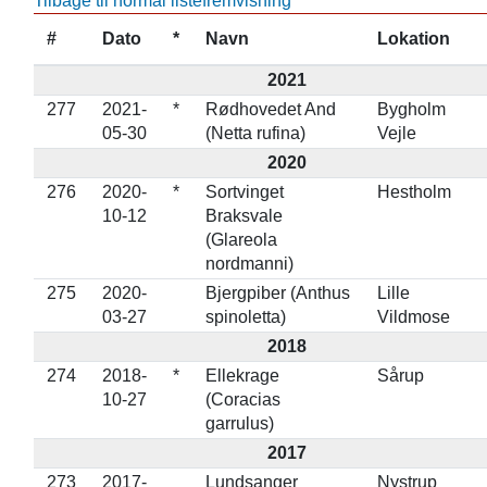
Tilbage til normal listefremvisning
#
Dato
*
Navn
Lokation
2021
277
2021-
*
Rødhovedet And
Bygholm
05-30
(Netta rufina)
Vejle
2020
276
2020-
*
Sortvinget
Hestholm
10-12
Braksvale
(Glareola
nordmanni)
275
2020-
Bjergpiber (Anthus
Lille
03-27
spinoletta)
Vildmose
2018
274
2018-
*
Ellekrage
Sårup
10-27
(Coracias
garrulus)
2017
273
2017-
Lundsanger
Nystrup