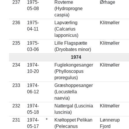
237
1975-
Rovterne
Ørhage
05-08
(Hydroprogne
caspia)
236
1975-
Lapværling
Klitmøller
04-11
(Calcarius
lapponicus)
235
1975-
Lille Flagspætte
Klitmøller
03-06
(Dryobates minor)
1974
234
1974-
Fuglekongesanger
Klitmøller
10-20
(Phylloscopus
proregulus)
233
1974-
Græshoppesanger
06-12
(Locustella
naevia)
232
1974-
Nattergal (Luscinia
Klitmøller
05-18
luscinia)
231
1974-
*
Krøltoppet Pelikan
Lønnerup
05-17
(Pelecanus
Fjord