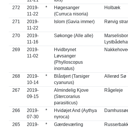
272
2019-
*
Høgesanger
Holbæk
11-22
(Curruca nisoria)
271
2019-
Islom (Gavia immer)
Rørvig stra
11-22
270
2019-
Søkonge (Alle alle)
Marselisbo
11-16
Lystbådeha
269
2019-
Hvidbrynet
Nakkehove
11-02
Løvsanger
(Phylloscopus
inornatus)
268
2019-
*
Blåstjert (Tarsiger
Allerød Sø
10-14
cyanurus)
267
2019-
Almindelig Kjove
Rågeleje
09-15
(Stercorarius
parasiticus)
266
2019-
*
Hvidøjet And (Aythya
Damhussø
07-30
nyroca)
265
2019-
*
Gærdeværling
Russerbakk