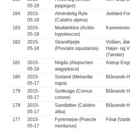
05-18
pygargus)
184
2015-
Almindelig Ryle
Jedsted For
05-18
(Calidris alpina)
183
2015-
Mudderklire (Actitis
Kammerslus
05-18
hypoleucos)
182
2015-
Strandhjejle
Vidåen, ål
05-18
(Pluvialis squatarola)
Højer- og V
(Tønder)
181
2015-
Nilgås (Alopochen
Astrup Eng
05-18
aegyptiaca)
180
2015-
Sortand (Melanitta
Blåvands H
05-17
nigra)
179
2015-
Sortkrage (Corvus
Blåvands H
05-17
corone)
178
2015-
Sandløber (Calidris
Blåvands H
05-17
alba)
177
2015-
Fyrremejse (Poecile
Filsø (Vard
05-17
montanus)