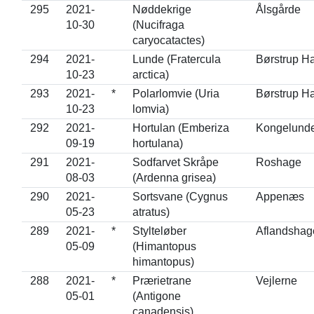
295
2021-
Nøddekrige
Ålsgårde
10-30
(Nucifraga
caryocatactes)
294
2021-
Lunde (Fratercula
Børstrup H
10-23
arctica)
293
2021-
*
Polarlomvie (Uria
Børstrup H
10-23
lomvia)
292
2021-
Hortulan (Emberiza
Kongelund
09-19
hortulana)
291
2021-
Sodfarvet Skråpe
Roshage
08-03
(Ardenna grisea)
290
2021-
Sortsvane (Cygnus
Appenæs
05-23
atratus)
289
2021-
*
Stylteløber
Aflandshag
05-09
(Himantopus
himantopus)
288
2021-
*
Prærietrane
Vejlerne
05-01
(Antigone
canadensis)