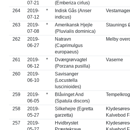
07-21
(Emberiza cirlus)
264
2019-
*
Indisk Gås (Anser
Vestamage
07-12
indicus)
263
2019-
*
Amerikansk Hjejle
Staunings Ø
07-08
(Pluvialis dominica)
262
2019-
Natravn
Melby over
06-27
(Caprimulgus
europaeus)
261
2019-
*
Dværgrørvagtel
Vaserne
06-12
(Porzana pusilla)
260
2019-
Savisanger
06-10
(Locustella
luscinioides)
259
2019-
*
Blåvinget And
Tempelkro
06-05
(Spatula discors)
258
2019-
Silkehejre (Egretta
Klydesørese
05-27
garzetta)
Kalvebod F
257
2019-
Hvidbrystet
Klydesørese
05-27
Præstekrave
Kalvebod F