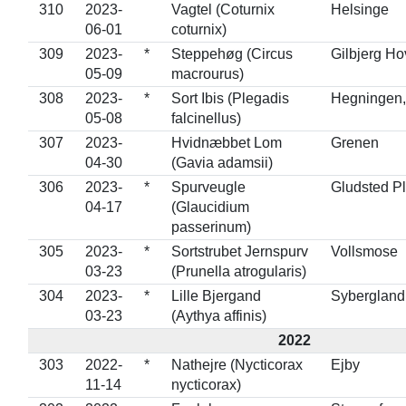
310
2023-
Vagtel (Coturnix
Helsinge
06-01
coturnix)
309
2023-
*
Steppehøg (Circus
Gilbjerg H
05-09
macrourus)
308
2023-
*
Sort Ibis (Plegadis
Hegningen
05-08
falcinellus)
307
2023-
Hvidnæbbet Lom
Grenen
04-30
(Gavia adamsii)
306
2023-
*
Spurveugle
Gludsted P
04-17
(Glaucidium
passerinum)
305
2023-
*
Sortstrubet Jernspurv
Vollsmose
03-23
(Prunella atrogularis)
304
2023-
*
Lille Bjergand
Sybergland,
03-23
(Aythya affinis)
2022
303
2022-
*
Nathejre (Nycticorax
Ejby
11-14
nycticorax)