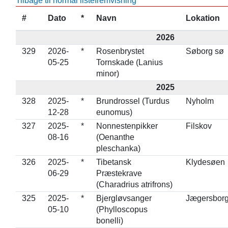
Tilbage til normal listefremvisning
#
Dato
*
Navn
Lokation
2026
329
2026-
*
Rosenbrystet
Søborg sø
05-25
Tornskade (Lanius
minor)
2025
328
2025-
*
Brundrossel (Turdus
Nyholm
12-28
eunomus)
327
2025-
*
Nonnestenpikker
Filskov
08-16
(Oenanthe
pleschanka)
326
2025-
*
Tibetansk
Klydesøen
06-29
Præstekrave
(Charadrius atrifrons)
325
2025-
*
Bjergløvsanger
Jægersborg
05-10
(Phylloscopus
bonelli)