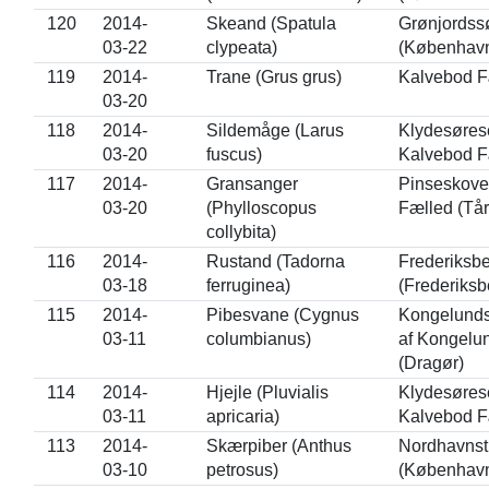
120
2014-
Skeand (Spatula
Grønjordss
03-22
clypeata)
(Københav
119
2014-
Trane (Grus grus)
Kalvebod F
03-20
118
2014-
Sildemåge (Larus
Klydesørese
03-20
fuscus)
Kalvebod F
117
2014-
Gransanger
Pinseskove
03-20
(Phylloscopus
Fælled (Tå
collybita)
116
2014-
Rustand (Tadorna
Frederiksb
03-18
ferruginea)
(Frederiksb
115
2014-
Pibesvane (Cygnus
Kongelunds
03-11
columbianus)
af Kongelu
(Dragør)
114
2014-
Hjejle (Pluvialis
Klydesørese
03-11
apricaria)
Kalvebod F
113
2014-
Skærpiber (Anthus
Nordhavnst
03-10
petrosus)
(Københav