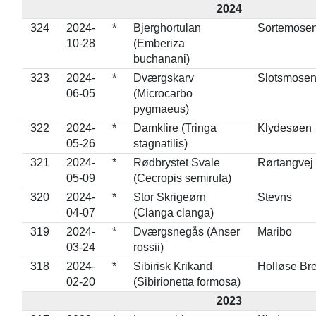
2024
324
2024-
*
Bjerghortulan
Sortemose
10-28
(Emberiza
buchanani)
323
2024-
*
Dværgskarv
Slotsmose
06-05
(Microcarbo
pygmaeus)
322
2024-
*
Damklire (Tringa
Klydesøen
05-26
stagnatilis)
321
2024-
*
Rødbrystet Svale
Rørtangvej
05-09
(Cecropis semirufa)
320
2024-
*
Stor Skrigeørn
Stevns
04-07
(Clanga clanga)
319
2024-
*
Dværgsnegås (Anser
Maribo
03-24
rossii)
318
2024-
*
Sibirisk Krikand
Holløse Br
02-20
(Sibirionetta formosa)
2023