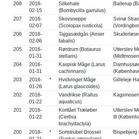
208
2016-
Silkehale
Ballerup (B
02-15
(Bombycilla garrulus)
207
2016-
Skovsneppe
Svinø Stra
02-07
(Scolopax rusticola)
(Vordingbor
206
2016-
Tajgasædgås (Anser
Skuderløse
02-06
fabalis)
205
2016-
Rørdrum (Botaurus
Utterslev M
01-31
stellaris)
(Midtmosen
204
2016-
Kaspisk Måge (Larus
Damhussø
01-31
cachinnans)
(Københav
203
2016-
*
Hvidvinget Måge
Gilleleje H
01-26
(Larus glaucoides)
202
2016-
Vandrikse (Rallus
Kagsmosen
01-22
aquaticus)
201
2016-
Korttået Træløber
Utterslev Mo
01-22
(Certhia
III (Københ
brachydactyla)
200
2016-
*
Sortstrubet Drossel
Bispebjerg
01-21
(Turdus atrogularis)