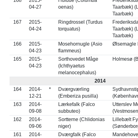
168
2015-
Huldue (Columba
Frederiksda
04-27
oenas)
Taarbæk) (
Taarbæk)
167
2015-
Ringdrossel (Turdus
Frederiksda
04-24
torquatus)
Taarbæk) (
Taarbæk)
166
2015-
Mosehornugle (Asio
Ølsemagle 
04-23
flammeus)
165
2015-
Sorthovedet Måge
Holmesø (B
04-23
(Ichthyaetus
melanocephalus)
2014
164
2014-
*
Dværgværling
Sydhavnsti
12-21
(Emberiza pusilla)
(Københav
163
2014-
Lærkefalk (Falco
Utterslev M
09-08
subbuteo)
(Vestmosen
162
2014-
Sortterne (Chlidonias
Lillebælt F
09-06
niger)
(Sønderbor
161
2014-
Dværgfalk (Falco
Mandehoved