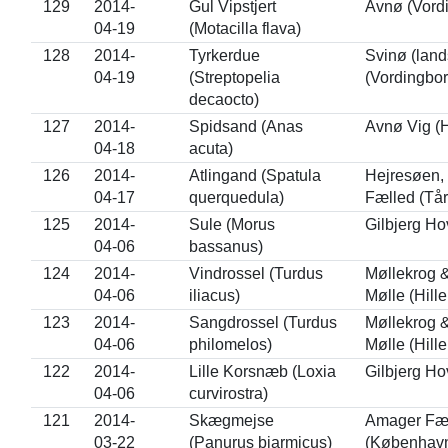
129
2014-
Gul Vipstjert
Avnø (Vord
04-19
(Motacilla flava)
128
2014-
Tyrkerdue
Svinø (land
04-19
(Streptopelia
(Vordingbor
decaocto)
127
2014-
Spidsand (Anas
Avnø Vig (
04-18
acuta)
126
2014-
Atlingand (Spatula
Hejresøen,
04-17
querquedula)
Fælled (Tå
125
2014-
Sule (Morus
Gilbjerg Ho
04-06
bassanus)
124
2014-
Vindrossel (Turdus
Møllekrog &
04-06
iliacus)
Mølle (Hille
123
2014-
Sangdrossel (Turdus
Møllekrog &
04-06
philomelos)
Mølle (Hille
122
2014-
Lille Korsnæb (Loxia
Gilbjerg Ho
04-06
curvirostra)
121
2014-
Skægmejse
Amager Fæ
03-22
(Panurus biarmicus)
(Københav