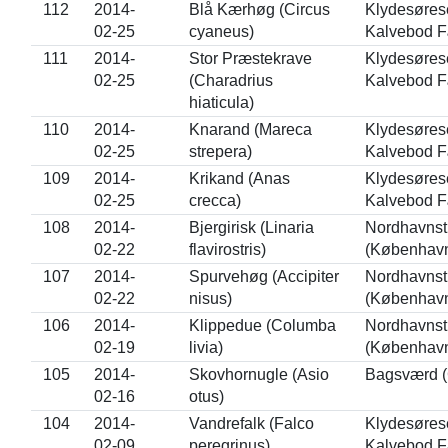
112
2014-
Blå Kærhøg (Circus
Klydesørese
02-25
cyaneus)
Kalvebod F
111
2014-
Stor Præstekrave
Klydesørese
02-25
(Charadrius
Kalvebod F
hiaticula)
110
2014-
Knarand (Mareca
Klydesørese
02-25
strepera)
Kalvebod F
109
2014-
Krikand (Anas
Klydesørese
02-25
crecca)
Kalvebod F
108
2014-
Bjergirisk (Linaria
Nordhavnst
02-22
flavirostris)
(Københav
107
2014-
Spurvehøg (Accipiter
Nordhavnst
02-22
nisus)
(Københav
106
2014-
Klippedue (Columba
Nordhavnst
02-19
livia)
(Københav
105
2014-
Skovhornugle (Asio
Bagsværd (
02-16
otus)
104
2014-
Vandrefalk (Falco
Klydesørese
02-09
peregrinus)
Kalvebod F