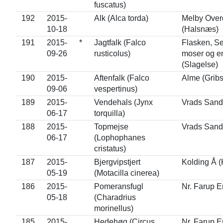
fuscatus)
192
2015-
Alk (Alca torda)
Melby Over
10-18
(Halsnæs)
191
2015-
*
Jagtfalk (Falco
Flasken, Se
09-26
rusticolus)
moser og en
(Slagelse)
190
2015-
Aftenfalk (Falco
Alme (Grib
09-06
vespertinus)
189
2015-
Vendehals (Jynx
Vrads Sande
06-17
torquilla)
188
2015-
Topmejse
Vrads Sande
06-17
(Lophophanes
cristatus)
187
2015-
Bjergvipstjert
Kolding Å (
05-19
(Motacilla cinerea)
186
2015-
Pomeransfugl
Nr. Farup E
05-18
(Charadrius
morinellus)
185
2015-
Hedehøg (Circus
Nr. Farup E