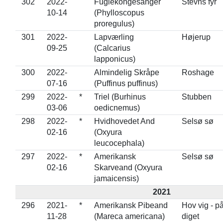
302
2022-
Fuglekongesanger
Stevns fyr
10-14
(Phylloscopus
proregulus)
301
2022-
Lapværling
Højerup
09-25
(Calcarius
lapponicus)
300
2022-
Almindelig Skråpe
Roshage
07-16
(Puffinus puffinus)
299
2022-
*
Triel (Burhinus
Stubben
03-06
oedicnemus)
298
2022-
*
Hvidhovedet And
Selsø sø
02-16
(Oxyura
leucocephala)
297
2022-
*
Amerikansk
Selsø sø
02-16
Skarveand (Oxyura
jamaicensis)
2021
296
2021-
*
Amerikansk Pibeand
Hov vig - p
11-28
(Mareca americana)
diget