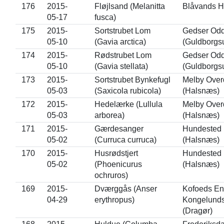
176
2015-
Fløjlsand (Melanitta
Blåvands H
05-17
fusca)
175
2015-
Sortstrubet Lom
Gedser Od
05-10
(Gavia arctica)
(Guldborgs
174
2015-
Rødstrubet Lom
Gedser Od
05-10
(Gavia stellata)
(Guldborgs
173
2015-
Sortstrubet Bynkefugl
Melby Over
05-03
(Saxicola rubicola)
(Halsnæs)
172
2015-
Hedelærke (Lullula
Melby Over
05-03
arborea)
(Halsnæs)
171
2015-
Gærdesanger
Hundested
05-02
(Curruca curruca)
(Halsnæs)
170
2015-
Husrødstjert
Hundested
05-02
(Phoenicurus
(Halsnæs)
ochruros)
169
2015-
Dværggås (Anser
Kofoeds Eng
04-29
erythropus)
Kongelunds
(Dragør)