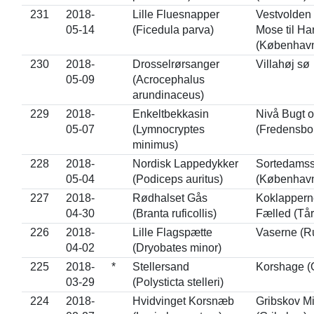
231
2018-
Lille Fluesnapper
Vestvolden 
05-14
(Ficedula parva)
Mose til Ha
(Københav
230
2018-
Drosselrørsanger
Villahøj sø
05-09
(Acrocephalus
arundinaceus)
229
2018-
Enkeltbekkasin
Nivå Bugt 
05-07
(Lymnocryptes
(Fredensbo
minimus)
228
2018-
Nordisk Lappedykker
Sortedamss
05-04
(Podiceps auritus)
(Københav
227
2018-
Rødhalset Gås
Koklappern
04-30
(Branta ruficollis)
Fælled (Tå
226
2018-
Lille Flagspætte
Vaserne (R
04-02
(Dryobates minor)
225
2018-
*
Stellersand
Korshage (
03-29
(Polysticta stelleri)
224
2018-
Hvidvinget Korsnæb
Gribskov Mi