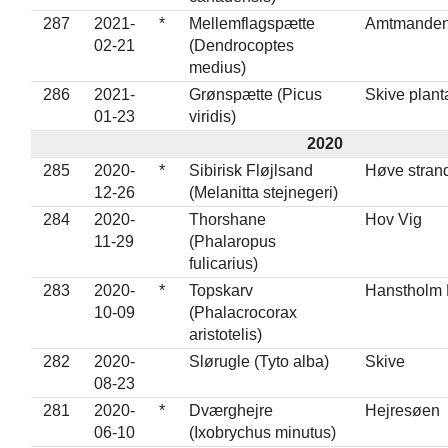
287
2021-
*
Mellemflagspætte
Amtmandens
02-21
(Dendrocoptes
medius)
286
2021-
Grønspætte (Picus
Skive plant
01-23
viridis)
2020
285
2020-
*
Sibirisk Fløjlsand
Høve stran
12-26
(Melanitta stejnegeri)
284
2020-
Thorshane
Hov Vig
11-29
(Phalaropus
fulicarius)
283
2020-
*
Topskarv
Hanstholm
10-09
(Phalacrocorax
aristotelis)
282
2020-
Slørugle (Tyto alba)
Skive
08-23
281
2020-
*
Dværghejre
Hejresøen
06-10
(Ixobrychus minutus)