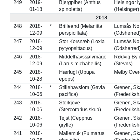
249
2019-
Bjergpiber (Anthus
Helsingør 
01-13
spinoletta)
(Helsingør)
2018
248
2018-
*
Brilleand (Melanitta
Lumsås Nor
12-09
perspicillata)
(Odsherred
247
2018-
Stor Korsnæb (Loxia
Lumsås Nor
12-09
pytyopsittacus)
(Odsherred
246
2018-
Middelhavssølvmåge
Rødvig By 
12-09
(Larus michahellis)
(Stevns)
245
2018-
Hærfugl (Upupa
Melby Over
10-28
epops)
244
2018-
*
Stillehavslom (Gavia
Grenen, Sk
10-06
pacifica)
(Frederiksh
243
2018-
Storkjove
Grenen, Sk
10-06
(Stercorarius skua)
(Frederiksh
242
2018-
Tejst (Cepphus
Grenen, Sk
10-06
grylle)
(Frederiksh
241
2018-
Mallemuk (Fulmarus
Grenen, Sk