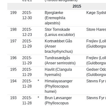
2015
199
2015-
Bjerglærke
Køge Sydst
12-30
(Eremophila
alpestris)
198
2015-
Stor Tornskade
Store Hare
12-23
(Lanius excubitor)
197
2015-
Kortnæbbet Gås
Frejlev (Lol
11-29
(Anser
(Guldborgs
brachyrhynchus)
196
2015-
Tundrasædgås
Frejlev (Lol
11-29
(Anser serrirostris)
(Guldborgs
195
2015-
Havlit (Clangula
Gedser Od
11-29
hyemalis)
(Guldborgs
194
2015-
*
Himalayasanger
Stevns Fyr 
11-28
(Phylloscopus
humei)
193
2015-
*
Brun Løvsanger
Stevns Fyr 
11-28
(Phylloscopus