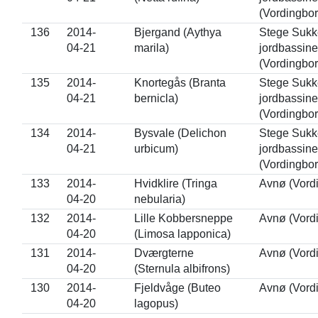
(Vordingbor
136
2014-
Bjergand (Aythya
Stege Sukke
04-21
marila)
jordbassine
(Vordingbor
135
2014-
Knortegås (Branta
Stege Sukke
04-21
bernicla)
jordbassine
(Vordingbor
134
2014-
Bysvale (Delichon
Stege Sukke
04-21
urbicum)
jordbassine
(Vordingbor
133
2014-
Hvidklire (Tringa
Avnø (Vord
04-20
nebularia)
132
2014-
Lille Kobbersneppe
Avnø (Vord
04-20
(Limosa lapponica)
131
2014-
Dværgterne
Avnø (Vord
04-20
(Sternula albifrons)
130
2014-
Fjeldvåge (Buteo
Avnø (Vord
04-20
lagopus)