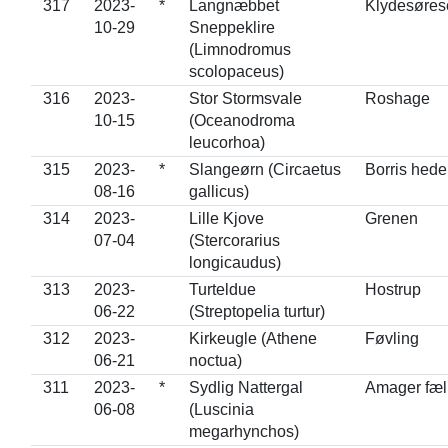
317
2023-
*
Langnæbbet
Klydesøres
10-29
Sneppeklire
(Limnodromus
scolopaceus)
316
2023-
Stor Stormsvale
Roshage
10-15
(Oceanodroma
leucorhoa)
315
2023-
*
Slangeørn (Circaetus
Borris hede
08-16
gallicus)
314
2023-
Lille Kjove
Grenen
07-04
(Stercorarius
longicaudus)
313
2023-
Turteldue
Hostrup
06-22
(Streptopelia turtur)
312
2023-
Kirkeugle (Athene
Føvling
06-21
noctua)
311
2023-
*
Sydlig Nattergal
Amager fæl
06-08
(Luscinia
megarhynchos)