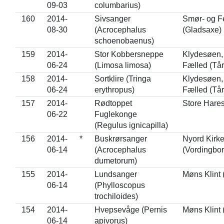
09-03
columbarius)
160
2014-
Sivsanger
Smør- og 
08-30
(Acrocephalus
(Gladsaxe)
schoenobaenus)
159
2014-
Stor Kobbersneppe
Klydesøen,
06-24
(Limosa limosa)
Fælled (Tå
158
2014-
Sortklire (Tringa
Klydesøen,
06-24
erythropus)
Fælled (Tå
157
2014-
Rødtoppet
Store Hare
06-22
Fuglekonge
(Regulus ignicapilla)
156
2014-
*
Buskrørsanger
Nyord Kirk
06-14
(Acrocephalus
(Vordingbor
dumetorum)
155
2014-
Lundsanger
Møns Klint 
06-14
(Phylloscopus
trochiloides)
154
2014-
Hvepsevåge (Pernis
Møns Klint 
06-14
apivorus)