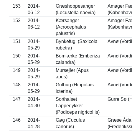
153
2014-
Græshoppesanger
Amager Fæ
06-12
(Locustella naevia)
(Københav
152
2014-
Kærsanger
Amager Fæ
06-12
(Acrocephalus
(Københav
palustris)
151
2014-
Bynkefugl (Saxicola
Avnø (Vord
05-29
rubetra)
150
2014-
Bomlærke (Emberiza
Avnø (Vord
05-29
calandra)
149
2014-
Mursejler (Apus
Avnø (Vord
05-29
apus)
148
2014-
Gulbug (Hippolais
Avnø (Vord
05-29
icterina)
147
2014-
Sorthalset
Gurre Sø (H
04-30
Lappedykker
(Podiceps nigricollis)
146
2014-
Gøg (Cuculus
Græse Åda
04-28
canorus)
(Frederikss