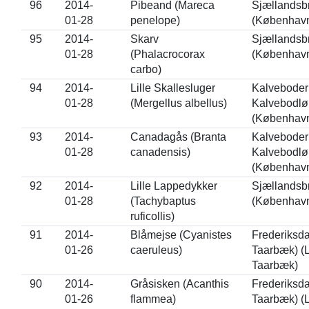
96
2014-
Pibeand (Mareca
Sjællandsb
01-28
penelope)
(Københav
95
2014-
Skarv
Sjællandsb
01-28
(Phalacrocorax
(Københav
carbo)
94
2014-
Lille Skallesluger
Kalveboder
01-28
(Mergellus albellus)
Kalvebodlø
(Københav
93
2014-
Canadagås (Branta
Kalveboder
01-28
canadensis)
Kalvebodlø
(Københav
92
2014-
Lille Lappedykker
Sjællandsb
01-28
(Tachybaptus
(Københav
ruficollis)
91
2014-
Blåmejse (Cyanistes
Frederiksda
01-26
caeruleus)
Taarbæk) (
Taarbæk)
90
2014-
Gråsisken (Acanthis
Frederiksda
01-26
flammea)
Taarbæk) (