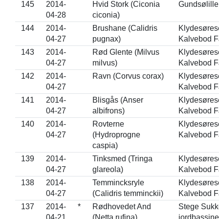
145
2014-
Hvid Stork (Ciconia
Gundsølille
04-28
ciconia)
144
2014-
Brushane (Calidris
Klydesørese
04-27
pugnax)
Kalvebod F
143
2014-
Rød Glente (Milvus
Klydesørese
04-27
milvus)
Kalvebod F
142
2014-
Ravn (Corvus corax)
Klydesørese
04-27
Kalvebod F
141
2014-
Blisgås (Anser
Klydesørese
04-27
albifrons)
Kalvebod F
140
2014-
Rovterne
Klydesørese
04-27
(Hydroprogne
Kalvebod F
caspia)
139
2014-
Tinksmed (Tringa
Klydesørese
04-27
glareola)
Kalvebod F
138
2014-
Temmincksryle
Klydesørese
04-27
(Calidris temminckii)
Kalvebod F
137
2014-
*
Rødhovedet And
Stege Sukke
04-21
(Netta rufina)
jordbassine