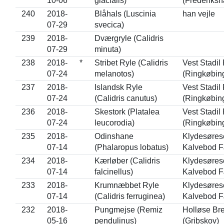
10-06
glacialis)
(Frederiksh
240
2018-
Blåhals (Luscinia
han vejle
07-29
svecica)
239
2018-
Dværgryle (Calidris
07-29
minuta)
238
2018-
*
Stribet Ryle (Calidris
Vest Stadil 
07-24
melanotos)
(Ringkøbin
237
2018-
Islandsk Ryle
Vest Stadil 
07-24
(Calidris canutus)
(Ringkøbin
236
2018-
Skestork (Platalea
Vest Stadil 
07-24
leucorodia)
(Ringkøbin
235
2018-
Odinshane
Klydesørese
07-14
(Phalaropus lobatus)
Kalvebod F
234
2018-
Kærløber (Calidris
Klydesørese
07-14
falcinellus)
Kalvebod F
233
2018-
Krumnæbbet Ryle
Klydesørese
07-14
(Calidris ferruginea)
Kalvebod F
232
2018-
Pungmejse (Remiz
Holløse Br
05-16
pendulinus)
(Gribskov)