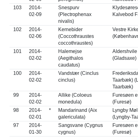
103
2014-
Snespurv
Klydesørese
02-09
(Plectrophenax
Kalvebod F
nivalis)
102
2014-
Kernebider
Vestre Kirk
02-06
(Coccothraustes
(Københav
coccothraustes)
101
2014-
Halemejse
Aldershvile
02-02
(Aegithalos
(Gladsaxe)
caudatus)
100
2014-
Vandstær (Cinclus
Frederiksda
02-02
cinclus)
Taarbæk) (
Taarbæk)
99
2014-
Allike (Coloeus
Furesøen e
02-02
monedula)
(Furesø)
98
2014-
*
Mandarinand (Aix
Lyngby Mø
02-01
galericulata)
(Lyngby-Ta
97
2014-
Sangsvane (Cygnus
Furesøen e
01-30
cygnus)
(Furesø)