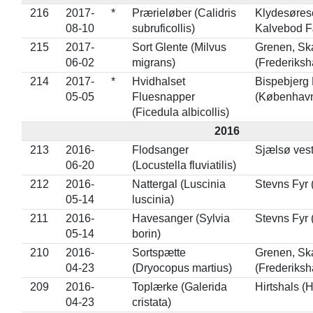
216
2017-
*
Prærieløber (Calidris
Klydesørese
08-10
subruficollis)
Kalvebod F
215
2017-
Sort Glente (Milvus
Grenen, Sk
06-02
migrans)
(Frederiksh
214
2017-
*
Hvidhalset
Bispebjerg 
05-05
Fluesnapper
(Københav
(Ficedula albicollis)
2016
213
2016-
Flodsanger
Sjælsø vest
06-20
(Locustella fluviatilis)
212
2016-
Nattergal (Luscinia
Stevns Fyr 
05-14
luscinia)
211
2016-
Havesanger (Sylvia
Stevns Fyr 
05-14
borin)
210
2016-
Sortspætte
Grenen, Sk
04-23
(Dryocopus martius)
(Frederiksh
209
2016-
Toplærke (Galerida
Hirtshals (H
04-23
cristata)