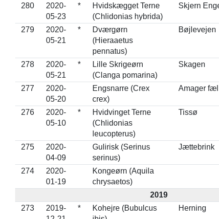
280
2020-
*
Hvidskægget Terne
Skjern Eng
05-23
(Chlidonias hybrida)
279
2020-
*
Dværgørn
Bøjlevejen
05-21
(Hieraaetus
pennatus)
278
2020-
*
Lille Skrigeørn
Skagen
05-21
(Clanga pomarina)
277
2020-
Engsnarre (Crex
Amager fæl
05-20
crex)
276
2020-
*
Hvidvinget Terne
Tissø
05-10
(Chlidonias
leucopterus)
275
2020-
Gulirisk (Serinus
Jættebrink
04-09
serinus)
274
2020-
Kongeørn (Aquila
01-19
chrysaetos)
2019
273
2019-
*
Kohejre (Bubulcus
Herning
12-21
ibis)