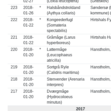
02-27
(Loxia leucoptera)
(Gribskov)
223
2018-
*
Halsbåndstroldand
Søndersø (
01-26
(Aythya collaris)
kommune) (
222
2018-
*
Kongeederfugl
Hirtshals Fy
01-22
(Somateria
spectabilis)
221
2018-
Gråmåge (Larus
Hirtshals H
01-22
hyperboreus)
220
2018-
*
Lattermåge
Hanstholm, 
01-20
(Leucophaeus
atricilla)
219
2018-
Sortgrå Ryle
Hanstholm, 
01-20
(Calidris maritima)
218
2018-
Stenvender (Arenaria
Hanstholm, 
01-20
interpres)
217
2018-
Dværgmåge
Hanstholm, 
01-20
(Hydrocoloeus
minutus)
2017