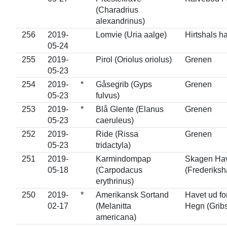
(Charadrius
alexandrinus)
256
2019-
Lomvie (Uria aalge)
Hirtshals h
05-24
255
2019-
Pirol (Oriolus oriolus)
Grenen
05-23
254
2019-
*
Gåsegrib (Gyps
Grenen
05-23
fulvus)
253
2019-
*
Blå Glente (Elanus
Grenen
05-23
caeruleus)
252
2019-
Ride (Rissa
Grenen
05-23
tridactyla)
251
2019-
Karmindompap
Skagen Hav
05-18
(Carpodacus
(Frederiksh
erythrinus)
250
2019-
*
Amerikansk Sortand
Havet ud for
02-17
(Melanitta
Hegn (Grib
americana)