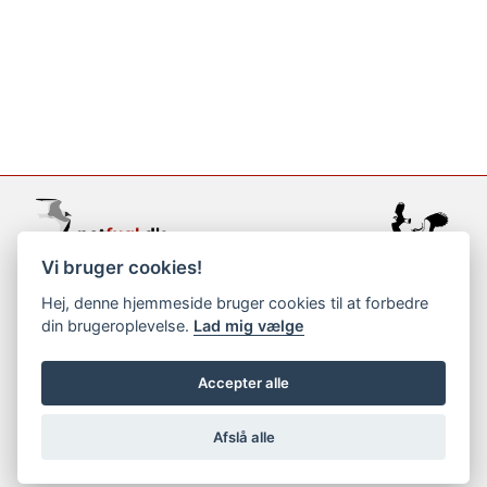
Vi bruger cookies!
support@netfugl.dk
Hej, denne hjemmeside bruger cookies til at forbedre
din brugeroplevelse.
Lad mig vælge
copyright © 2002-2023
Accepter alle
Afslå alle