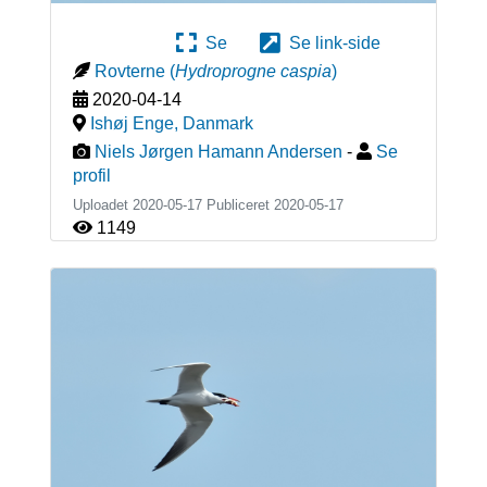
Se
Se link-side
Rovterne
(
Hydroprogne caspia
)
2020-04-14
Ishøj Enge
,
Danmark
Niels Jørgen Hamann Andersen
-
Se
profil
Uploadet 2020-05-17 Publiceret
2020-05-17
1149