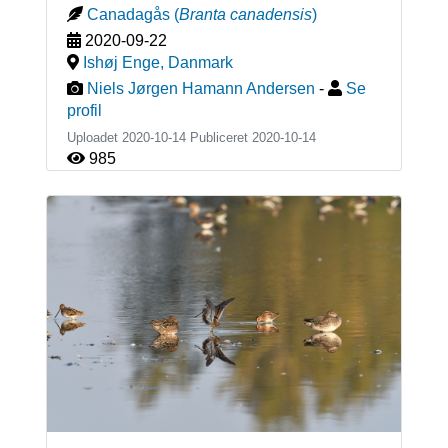
Canadagås
(
Branta canadensis
)
2020-09-22
Ishøj Enge
,
Danmark
Niels Jørgen Hamann Andersen
-
Se
profil
Uploadet 2020-10-14 Publiceret
2020-10-14
985