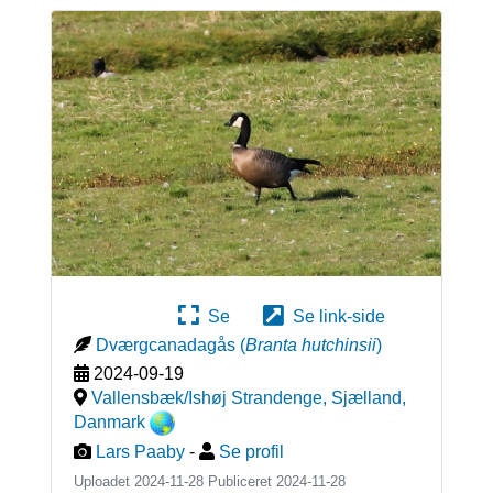
Se
Se link-side
Dværgcanadagås
(
Branta hutchinsii
)
2024-09-19
Vallensbæk/Ishøj Strandenge, Sjælland
,
Danmark
Lars Paaby
-
Se profil
Uploadet 2024-11-28 Publiceret
2024-11-28