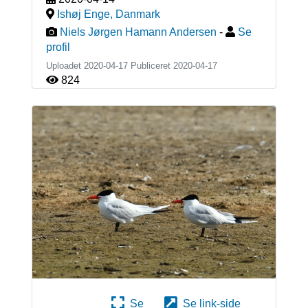
Ishøj Enge
,
Danmark
Niels Jørgen Hamann Andersen
-
Se
profil
Uploadet 2020-04-17 Publiceret
2020-04-17
824
Se
Se link-side