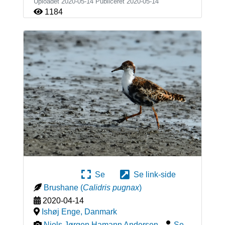
Uploadet 2020-05-14 Publiceret
2020-05-14
1184
Se
Se link-side
Brushane
(
Calidris pugnax
)
2020-04-14
Ishøj Enge
,
Danmark
Niels Jørgen Hamann Andersen
-
Se