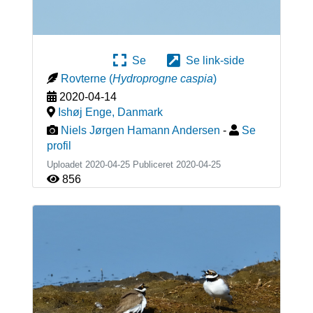
Se
Se link-side
Rovterne
(
Hydroprogne caspia
)
2020-04-14
Ishøj Enge
,
Danmark
Niels Jørgen Hamann Andersen
-
Se
profil
Uploadet 2020-04-25 Publiceret
2020-04-25
856