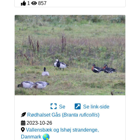
1
857
Se
Se link-side
Rødhalset Gås
(
Branta ruficollis
)
2023-10-26
Vallensbæk og Ishøj strandenge
,
Danmark