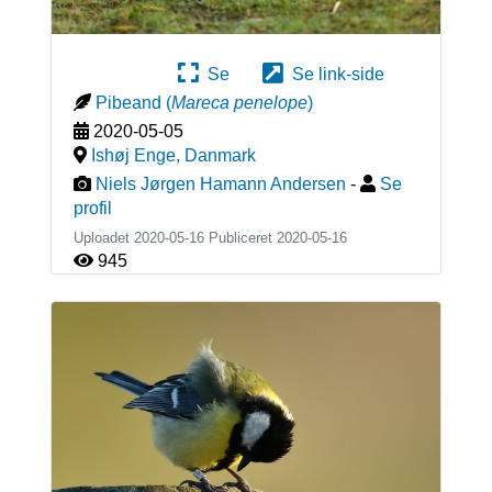
Se
Se link-side
Pibeand
(
Mareca penelope
)
2020-05-05
Ishøj Enge
,
Danmark
Niels Jørgen Hamann Andersen
-
Se
profil
Uploadet 2020-05-16 Publiceret
2020-05-16
945