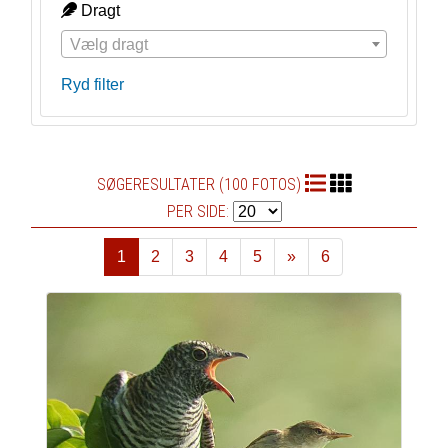
Dragt
Vælg dragt
Ryd filter
SØGERESULTATER (100 FOTOS)
PER SIDE:
1
2
3
4
5
»
6
Næste