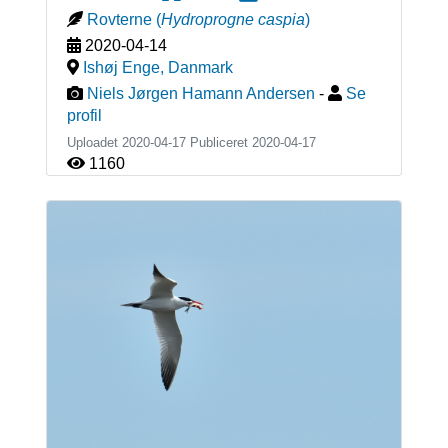
Rovterne
(
Hydroprogne caspia
)
2020-04-14
Ishøj Enge
,
Danmark
Niels Jørgen Hamann Andersen
-
Se
profil
Uploadet 2020-04-17 Publiceret
2020-04-17
1160