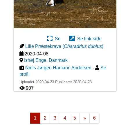
Se
Se link-side
Lille Præstekrave
(
Charadrius dubius
)
2020-04-08
Ishøj Enge
,
Danmark
Niels Jørgen Hamann Andersen
-
Se
profil
Uploadet 2020-04-23 Publiceret
2020-04-23
907
1
2
3
4
5
»
6
Næste