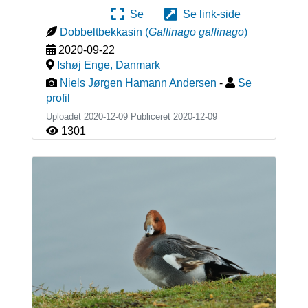
Se
Se link-side
Dobbeltbekkasin
(
Gallinago gallinago
)
2020-09-22
Ishøj Enge
,
Danmark
Niels Jørgen Hamann Andersen
-
Se
profil
Uploadet 2020-12-09 Publiceret
2020-12-09
1301