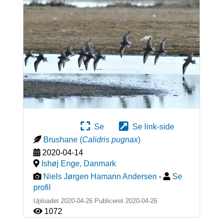
Se
Se link-side
Brushane
(
Calidris pugnax
)
2020-04-14
Ishøj Enge
,
Danmark
Niels Jørgen Hamann Andersen
-
Se
profil
Uploadet 2020-04-26 Publiceret
2020-04-26
1072