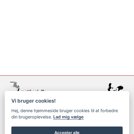
Vi bruger cookies!
support@netfugl.dk
Hej, denne hjemmeside bruger cookies til at forbedre
din brugeroplevelse.
Lad mig vælge
copyright © 2002-2023
Accepter alle