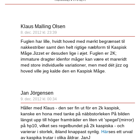
Klaus Malling Olsen
8. dec. 2012 kl. 23:39
Fuglen har lille, hvidt hoved med mørkt begrænset til
nakkestriber samt den helt rigtige næbform til Kaspisk
Måge.Jizzet er desuden lige i øjet. Fuglen er 2K;
immature dragter idenfor måger kan være et mareridt
med store individuelle variationer, men med dét jizz og
hoved ville jeg kalde den en Kaspisk Måge.
Jan Jörgensen
9. dec. 2012 kl. 00:34
Håller med Klaus - den ser fin ut för en 2k kaspisk,
kanske en hona med tanke på näbbstorleken På bilden
längst upp till höger framträder en liten vit 'spegel'(mirror)
på hp10, vilket ses regelbundet på 2k kaspiska - och
varierar i storlek, ibland knappast synlig.
Här
ses ett urval
av kaspika trutar i olika åldrar. JanJ