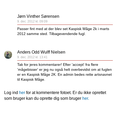
Jørn Vinther Sørensen
9. dec. 2012 kl. 09:09
Passer fint med at der blev set Kaspisk Måge 2k i marts
2012 samme sted. Tilbagevendende fugl.
Anders Odd Wulff Nielsen
9. dec. 2012 kl. 13:41
Tak for jeres kommentarer! Efter 'accept' fra flere
'mågebisser' er jeg nu også helt overbevidst om at fuglen
er en Kaspisk Måge 2K. En admin bedes rette artsnavnet
til Kaspisk Måge.
Log ind
her
for at kommentere fotoet. Er du ikke oprettet
som bruger kan du oprette dig som bruger
her.