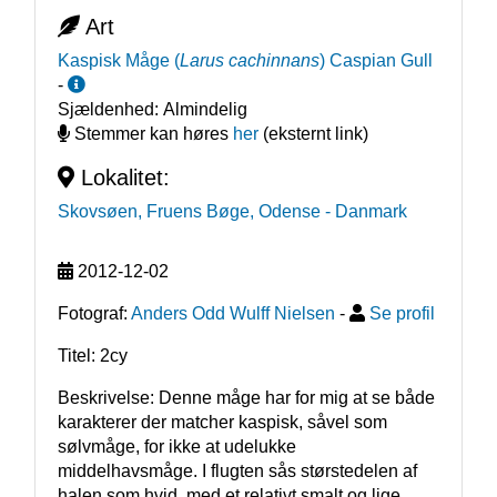
Art
Kaspisk Måge
(
Larus cachinnans
)
Caspian Gull
-
Sjældenhed:
Almindelig
Stemmer kan høres
her
(eksternt link)
Lokalitet:
Skovsøen, Fruens Bøge, Odense
- Danmark
2012-12-02
Fotograf:
Anders Odd Wulff Nielsen
-
Se profil
Titel: 2cy
Beskrivelse: Denne måge har for mig at se både 
karakterer der matcher kaspisk, såvel som 
sølvmåge, for ikke at udelukke 
middelhavsmåge. I flugten sås størstedelen af 
halen som hvid, med et relativt smalt og lige 