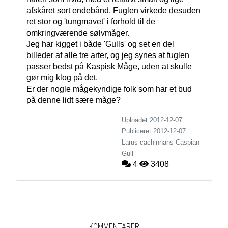
afskåret sort endebånd. Fuglen virkede desuden 
ret stor og 'tungmavet' i forhold til de 
omkringværende sølvmåger.

Jeg har kigget i både 'Gulls' og set en del 
billeder af alle tre arter, og jeg synes at fuglen 
passer bedst på Kaspisk Måge, uden at skulle 
gør mig klog på det.

Er der nogle mågekyndige folk som har et bud 
på denne lidt sære måge?
Uploadet 2012-12-07
Publiceret
2012-12-07
Larus cachinnans
Caspian
Gull
4
3408
KOMMENTARER