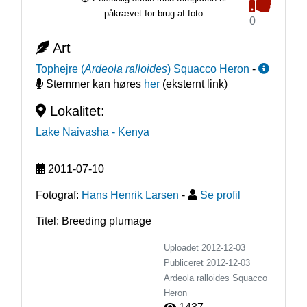
påkrævet for brug af foto
0
Art
Tophejre
(
Ardeola ralloides
)
Squacco Heron
-
Stemmer kan høres
her
(eksternt link)
Lokalitet:
Lake Naivasha
- Kenya
2011-07-10
Fotograf:
Hans Henrik Larsen
-
Se profil
Titel: Breeding plumage
Uploadet 2012-12-03
Publiceret
2012-12-03
Ardeola ralloides
Squacco
Heron