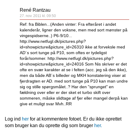
René Rantzau
27. nov. 2011 kl. 09:50
Ref: fra Biblen...(Anden vinter: Fra efteråret i andet
kalenderår, ligner den voksne, men med sort mønster på
vingespidserne..) P6-9/10...
http://www.netfugl.dk/pictures.php?
id=showpicture&picture_id=26310 ikke at forveksle med
AD´s sort tunge på P10, som oftes er tydeligst
forår/sommer. http://www.netfugl.dk/pictures.php?
id=showpicture&picture_id=24016 Som Nis skriver er det
ofte en svær karakter at se i felten (acc. jeg så den ikke),
men da både AB´s billeder og MKH konstatering viser at
fjerdragten er AD. med sort tunge på P10 kan man undre
sig og stille spørgsmålet..? Har den "sprunget" en
fældning over eller er der sket et turbo skift over
sommeren, måske slidtage af fjer eller mangel derpå kan
give et muligt svar Mvh..RR
Log ind
her
for at kommentere fotoet. Er du ikke oprettet
som bruger kan du oprette dig som bruger
her.