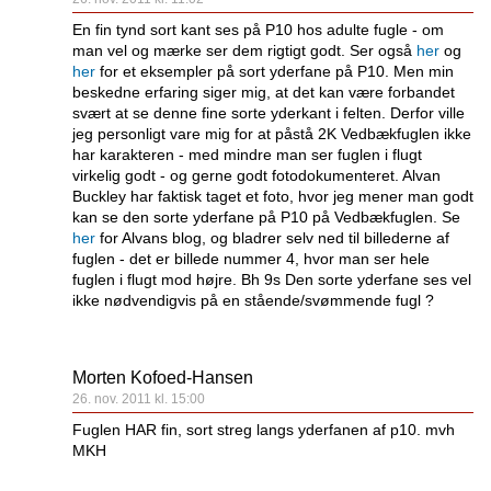
En fin tynd sort kant ses på P10 hos adulte fugle - om
man vel og mærke ser dem rigtigt godt. Ser også
her
og
her
for et eksempler på sort yderfane på P10. Men min
beskedne erfaring siger mig, at det kan være forbandet
svært at se denne fine sorte yderkant i felten. Derfor ville
jeg personligt vare mig for at påstå 2K Vedbækfuglen ikke
har karakteren - med mindre man ser fuglen i flugt
virkelig godt - og gerne godt fotodokumenteret. Alvan
Buckley har faktisk taget et foto, hvor jeg mener man godt
kan se den sorte yderfane på P10 på Vedbækfuglen. Se
her
for Alvans blog, og bladrer selv ned til billederne af
fuglen - det er billede nummer 4, hvor man ser hele
fuglen i flugt mod højre. Bh 9s Den sorte yderfane ses vel
ikke nødvendigvis på en stående/svømmende fugl ?
Morten Kofoed-Hansen
26. nov. 2011 kl. 15:00
Fuglen HAR fin, sort streg langs yderfanen af p10. mvh
MKH