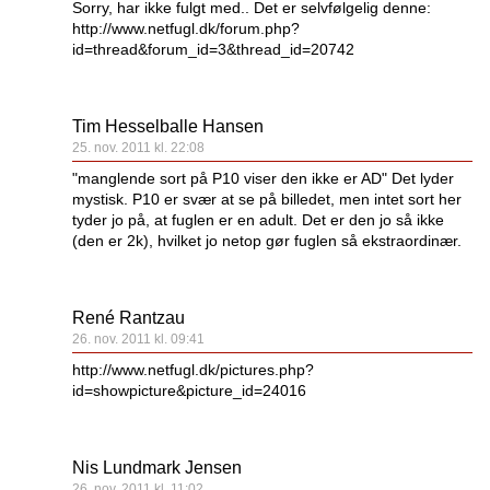
Sorry, har ikke fulgt med.. Det er selvfølgelig denne:
http://www.netfugl.dk/forum.php?
id=thread&forum_id=3&thread_id=20742
Tim Hesselballe Hansen
25. nov. 2011 kl. 22:08
"manglende sort på P10 viser den ikke er AD" Det lyder
mystisk. P10 er svær at se på billedet, men intet sort her
tyder jo på, at fuglen er en adult. Det er den jo så ikke
(den er 2k), hvilket jo netop gør fuglen så ekstraordinær.
René Rantzau
26. nov. 2011 kl. 09:41
http://www.netfugl.dk/pictures.php?
id=showpicture&picture_id=24016
Nis Lundmark Jensen
26. nov. 2011 kl. 11:02