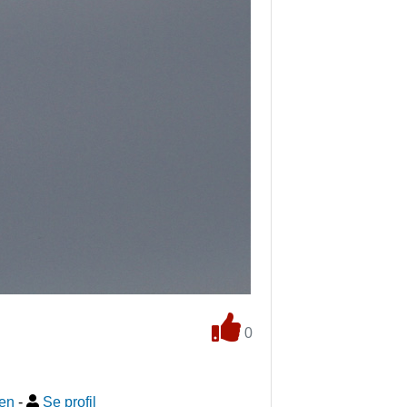
0
sen
-
Se profil