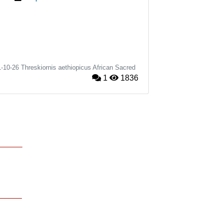
1-10-26
Threskiornis aethiopicus
African Sacred
1
1836