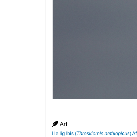
Art
Hellig Ibis
(
Threskiornis aethiopicus
)
Af