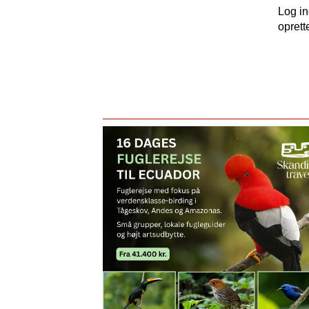
Log i
oprett