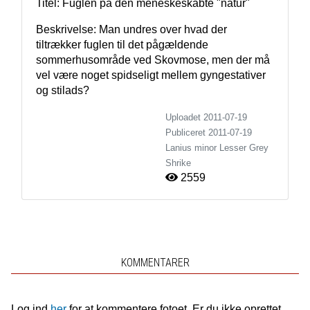
Titel: Fuglen på den meneskeskabte "natur"
Beskrivelse: Man undres over hvad der 
tiltrækker fuglen til det pågældende 
sommerhusområde ved Skovmose, men der må 
vel være noget spidseligt mellem gyngestativer 
og stilads? 
Uploadet 2011-07-19
Publiceret
2011-07-19
Lanius minor
Lesser Grey
Shrike
2559
KOMMENTARER
Log ind
her
for at kommentere fotoet. Er du ikke oprettet