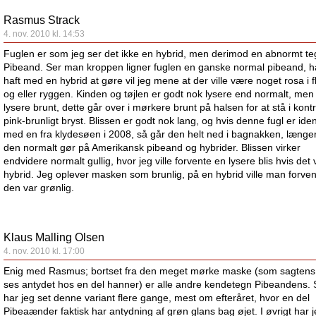
Rasmus Strack
4. nov. 2010 kl. 14:53
Fuglen er som jeg ser det ikke en hybrid, men derimod en abnormt te
Pibeand. Ser man kroppen ligner fuglen en ganske normal pibeand, h
haft med en hybrid at gøre vil jeg mene at der ville være noget rosa i 
og eller ryggen. Kinden og tøjlen er godt nok lysere end normalt, men
lysere brunt, dette går over i mørkere brunt på halsen for at stå i kontra
pink-brunligt bryst. Blissen er godt nok lang, og hvis denne fugl er iden
med en fra klydesøen i 2008, så går den helt ned i bagnakken, længe
den normalt gør på Amerikansk pibeand og hybrider. Blissen virker
endvidere normalt gullig, hvor jeg ville forvente en lysere blis hvis det
hybrid. Jeg oplever masken som brunlig, på en hybrid ville man forven
den var grønlig.
Klaus Malling Olsen
4. nov. 2010 kl. 17:00
Enig med Rasmus; bortset fra den meget mørke maske (som sagtens
ses antydet hos en del hanner) er alle andre kendetegn Pibeandens. 
har jeg set denne variant flere gange, mest om efteråret, hvor en del
Pibeaænder faktisk har antydning af grøn glans bag øjet. I øvrigt har 