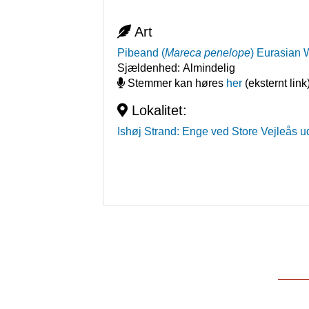
Art
Pibeand
(
Mareca penelope
)
Eurasian 
Sjældenhed:
Almindelig
Stemmer kan høres
her
(eksternt link
Lokalitet:
Ishøj Strand: Enge ved Store Vejleås u