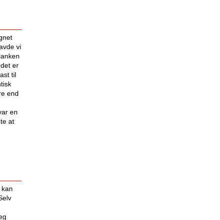
gnet
avde vi
flanken
 det er
st til
tisk
re end
 var en
te at
 kan
Selv
jeg