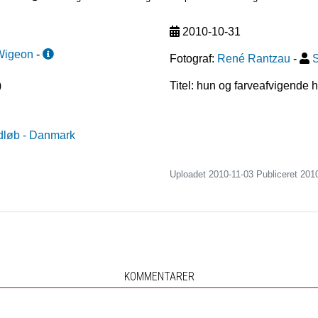
2010-10-31
Wigeon
-
Fotograf:
René Rantzau
-
S
)
Titel: hun og farveafvigende 
dløb
- Danmark
Uploadet 2010-11-03 Publiceret
201
KOMMENTARER