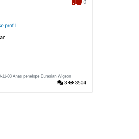
0
e profil
han
0-11-03
Anas penelope
Eurasian Wigeon
3
3504