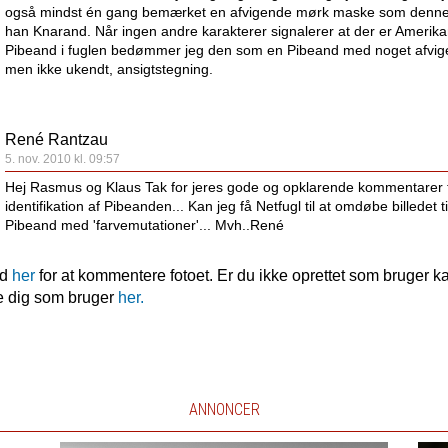
også mindst én gang bemærket en afvigende mørk maske som denn
han Knarand. Når ingen andre karakterer signalerer at der er Amerik
Pibeand i fuglen bedømmer jeg den som en Pibeand med noget afvig
men ikke ukendt, ansigtstegning.
René Rantzau
5. nov. 2010 kl. 09:57
Hej Rasmus og Klaus Tak for jeres gode og opklarende kommentarer t
identifikation af Pibeanden... Kan jeg få Netfugl til at omdøbe billedet ti
Pibeand med 'farvemutationer'... Mvh..René
nd
her
for at kommentere fotoet. Er du ikke oprettet som bruger k
e dig som bruger
her.
ANNONCER