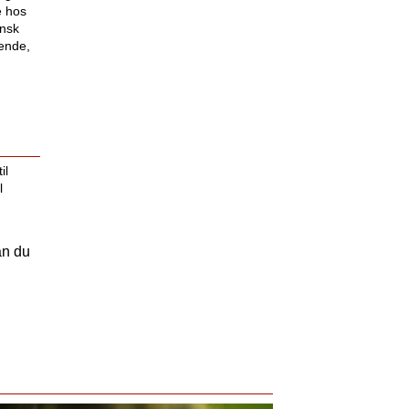
e hos
ansk
ende,
il
l
an du