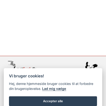
Vi bruger cookies!
support@netfugl.dk
Hej, denne hjemmeside bruger cookies til at forbedre
din brugeroplevelse.
Lad mig vælge
copyright © 2002-2023
Accepter alle