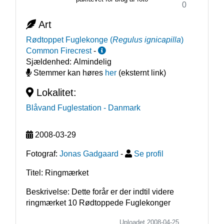
0
Art
Rødtoppet Fuglekonge
(
Regulus ignicapilla
)
Common Firecrest
-
Sjældenhed:
Almindelig
Stemmer kan høres
her
(eksternt link)
Lokalitet:
Blåvand Fuglestation
- Danmark
2008-03-29
Fotograf:
Jonas Gadgaard
-
Se profil
Titel: Ringmærket
Beskrivelse: Dette forår er der indtil videre 
ringmærket 10 Rødtoppede Fuglekonger
Uploadet 2008-04-25