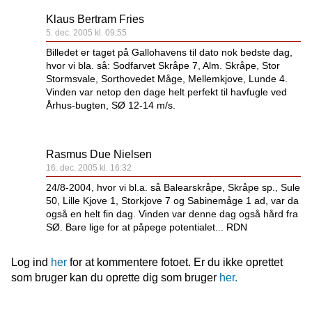
Klaus Bertram Fries
5. dec. 2005 kl. 09:55
Billedet er taget på Gallohavens til dato nok bedste dag,
hvor vi bla. så: Sodfarvet Skråpe 7, Alm. Skråpe, Stor
Stormsvale, Sorthovedet Måge, Mellemkjove, Lunde 4.
Vinden var netop den dage helt perfekt til havfugle ved
Århus-bugten, SØ 12-14 m/s.
Rasmus Due Nielsen
16. dec. 2005 kl. 16:32
24/8-2004, hvor vi bl.a. så Balearskråpe, Skråpe sp., Sule
50, Lille Kjove 1, Storkjove 7 og Sabinemåge 1 ad, var da
også en helt fin dag. Vinden var denne dag også hård fra
SØ. Bare lige for at påpege potentialet... RDN
Log ind
her
for at kommentere fotoet. Er du ikke oprettet
som bruger kan du oprette dig som bruger
her.