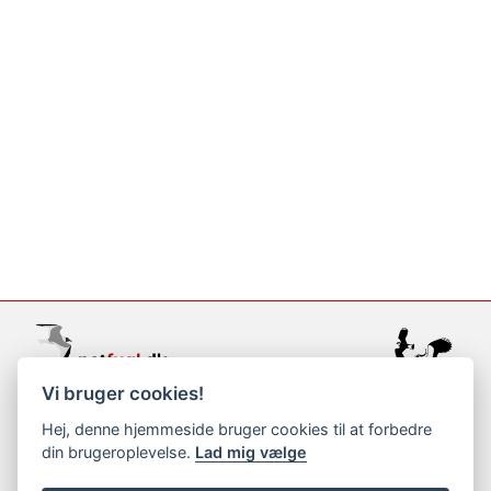
Vi bruger cookies!
support@netfugl.dk
Hej, denne hjemmeside bruger cookies til at forbedre
din brugeroplevelse.
Lad mig vælge
copyright © 2002-2023