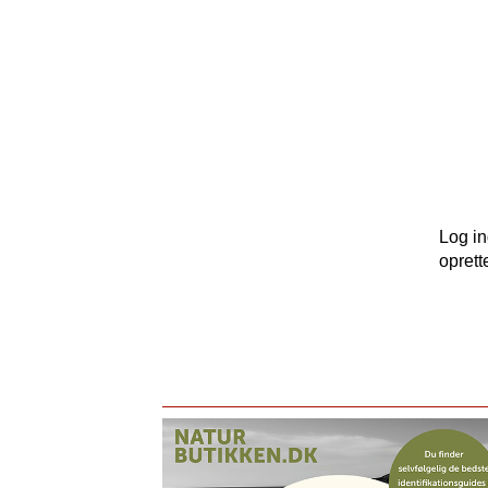
Log i
oprett