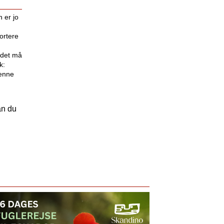
n er jo
ortere
 det må
k:
denne
an du