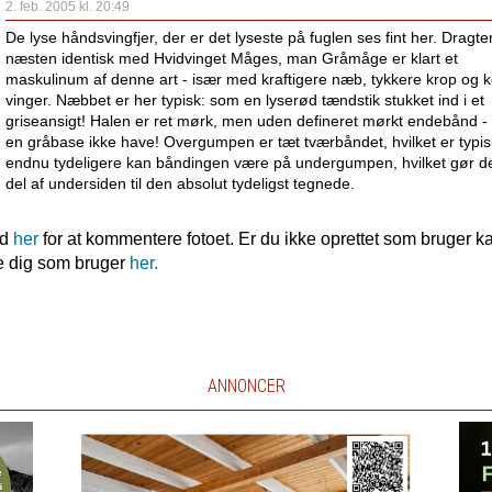
2. feb. 2005 kl. 20:49
De lyse håndsvingfjer, der er det lyseste på fuglen ses fint her. Dragte
næsten identisk med Hvidvinget Måges, man Gråmåge er klart et
maskulinum af denne art - især med kraftigere næb, tykkere krop og k
vinger. Næbbet er her typisk: som en lyserød tændstik stukket ind i et
griseansigt! Halen er ret mørk, men uden defineret mørkt endebånd -
en gråbase ikke have! Overgumpen er tæt tværbåndet, hvilket er typis
endnu tydeligere kan båndingen være på undergumpen, hvilket gør 
del af undersiden til den absolut tydeligst tegnede.
nd
her
for at kommentere fotoet. Er du ikke oprettet som bruger k
e dig som bruger
her.
ANNONCER