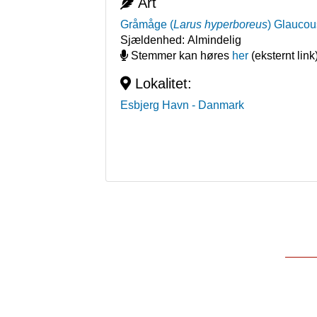
Art
Gråmåge
(
Larus hyperboreus
)
Glaucou
Sjældenhed:
Almindelig
Stemmer kan høres
her
(eksternt link
Lokalitet:
Esbjerg Havn
- Danmark