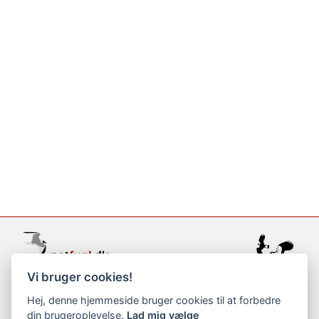
Vi bruger cookies!
support@netfugl.dk
Hej, denne hjemmeside bruger cookies til at forbedre
din brugeroplevelse.
Lad mig vælge
copyright © 2002-2023