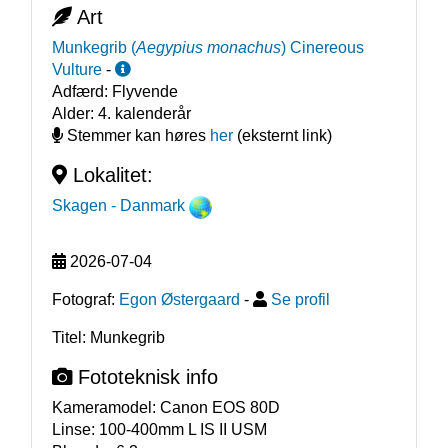
Art
Munkegrib
(
Aegypius monachus
)
Cinereous
Vulture
-
Adfærd:
Flyvende
Alder:
4. kalenderår
Stemmer kan høres
her
(eksternt link)
Lokalitet:
Skagen
- Danmark
2026-07-04
Fotograf:
Egon Østergaard
-
Se profil
Titel: Munkegrib
Fototeknisk info
Kameramodel:
Canon EOS 80D
Linse:
100-400mm L IS II USM