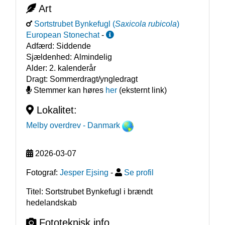
Art
Sortstrubet Bynkefugl
(
Saxicola rubicola
)
European Stonechat
-
Adfærd:
Siddende
Sjældenhed:
Almindelig
Alder:
2. kalenderår
Dragt:
Sommerdragt/yngledragt
Stemmer kan høres
her
(eksternt link)
Lokalitet:
Melby overdrev
- Danmark
2026-03-07
Fotograf:
Jesper Ejsing
-
Se profil
Titel: Sortstrubet Bynkefugl i brændt
hedelandskab
Fototeknisk info