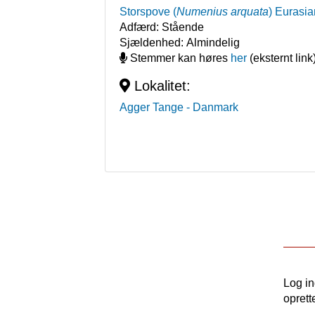
Storspove
(
Numenius arquata
)
Eurasia
Adfærd:
Stående
Sjældenhed:
Almindelig
Stemmer kan høres
her
(eksternt link
Lokalitet:
Agger Tange
- Danmark
Log i
oprett