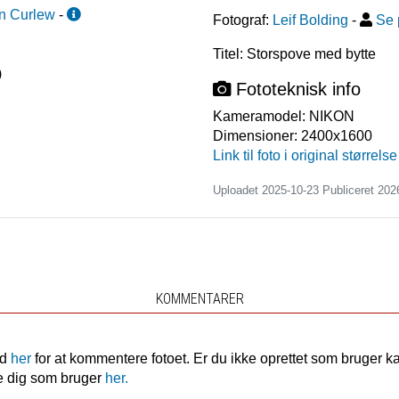
n Curlew
-
Fotograf:
Leif Bolding
-
Se 
Titel: Storspove med bytte
)
Fototeknisk info
Kameramodel:
NIKON
Dimensioner:
2400x1600
Link til foto i original størrelse
Uploadet 2025-10-23 Publiceret
202
KOMMENTARER
nd
her
for at kommentere fotoet. Er du ikke oprettet som bruger k
e dig som bruger
her.