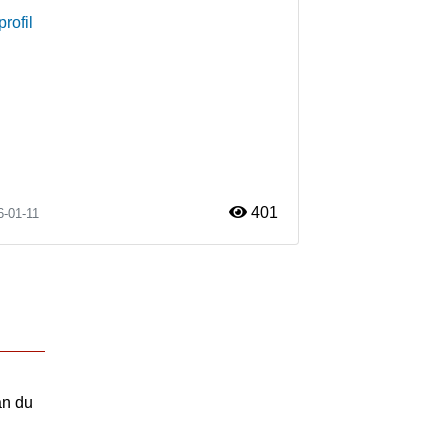
profil
401
6-01-11
an du