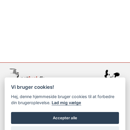
Vi bruger cookies!
support@netfugl.dk
Hej, denne hjemmeside bruger cookies til at forbedre
din brugeroplevelse.
Lad mig vælge
copyright © 2002-2023
Accepter alle