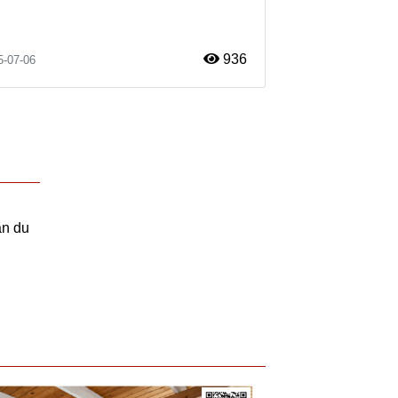
936
5-07-06
an du