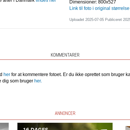
e arter i Danmark
findes her
Dimensioner:
800x527
Link til foto i original størrelse
Uploadet 2025-07-05 Publiceret
202
KOMMENTARER
nd
her
for at kommentere fotoet. Er du ikke oprettet som bruger k
e dig som bruger
her.
ANNONCER