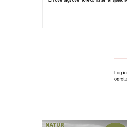
En oversigt over forekomsten af sjældn
Log i
oprett