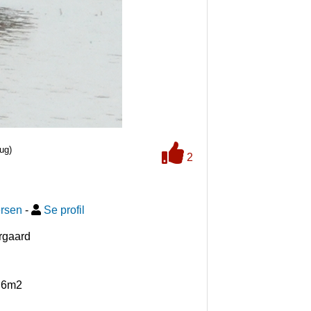
ug)
2
rsen
-
Se profil
rgaard
R6m2