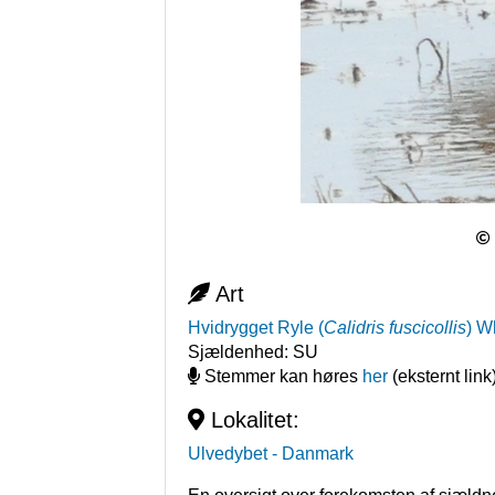
Art
Hvidrygget Ryle
(
Calidris fuscicollis
)
Wh
Sjældenhed:
SU
Stemmer kan høres
her
(eksternt link
Lokalitet:
Ulvedybet
- Danmark