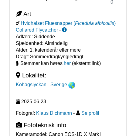
0
Art
Hvidhalset Fluesnapper
(
Ficedula albicollis
)
Collared Flycatcher
-
Adfærd:
Siddende
Sjældenhed:
Almindelig
Alder:
1. kalenderår eller mere
Dragt:
Sommerdragt/yngledragt
Stemmer kan høres
her
(eksternt link)
Lokalitet:
Kohagslyckan
- Sverige
2025-06-23
Fotograf:
Klaus Dichmann
-
Se profil
Fototeknisk info
Kameramodel:
Canon EOS-1D X Mark II