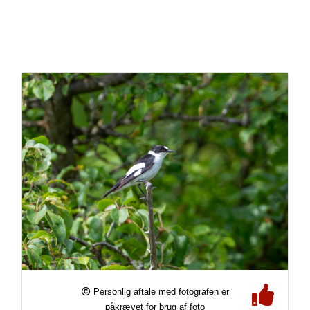
Personlig aftale med fotografen er
påkrævet for brug af foto