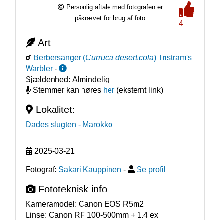
Personlig aftale med fotografen er
påkrævet for brug af foto
4
Art
Berbersanger
(
Curruca deserticola
)
Tristram's
Warbler
-
Sjældenhed:
Almindelig
Stemmer kan høres
her
(eksternt link)
Lokalitet:
Dades slugten
- Marokko
2025-03-21
Fotograf:
Sakari Kauppinen
-
Se profil
Fototeknisk info
Kameramodel:
Canon EOS R5m2
Linse:
Canon RF 100-500mm + 1.4 ex