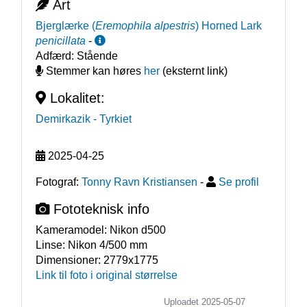
Art
Bjerglærke
(
Eremophila alpestris
)
Horned Lark
penicillata
-
Adfærd:
Stående
Stemmer kan høres
her
(eksternt link)
Lokalitet:
Demirkazik
- Tyrkiet
2025-04-25
Fotograf:
Tonny Ravn Kristiansen
-
Se profil
Fototeknisk info
Kameramodel:
Nikon d500
Linse:
Nikon 4/500 mm
Dimensioner:
2779x1775
Link til foto i original størrelse
Uploadet 2025-05-07