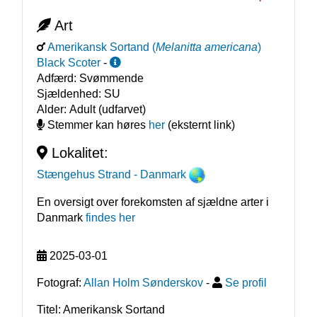
Art
Amerikansk Sortand
(
Melanitta americana
)
Black Scoter
-
Adfærd:
Svømmende
Sjældenhed:
SU
Alder:
Adult (udfarvet)
Stemmer kan høres
her
(eksternt link)
Lokalitet:
Stængehus Strand
- Danmark
En oversigt over forekomsten af sjældne arter i
Danmark
findes her
2025-03-01
Fotograf:
Allan Holm Sønderskov
-
Se profil
Titel: Amerikansk Sortand