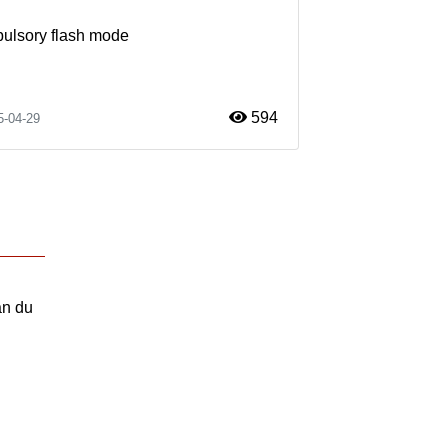
mpulsory flash mode
594
5-04-29
an du