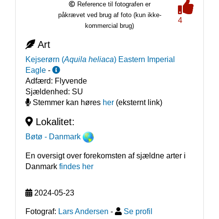
Reference til fotografen er
påkrævet ved brug af foto (kun ikke-
4
kommercial brug)
Art
Kejserørn
(
Aquila heliaca
)
Eastern Imperial
Eagle
-
Adfærd:
Flyvende
Sjældenhed:
SU
Stemmer kan høres
her
(eksternt link)
Lokalitet:
Bøtø
- Danmark
En oversigt over forekomsten af sjældne arter i
Danmark
findes her
2024-05-23
Fotograf:
Lars Andersen
-
Se profil