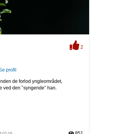
2
Se profil
inden de forlod yngleområdet, 
851
4-02-19