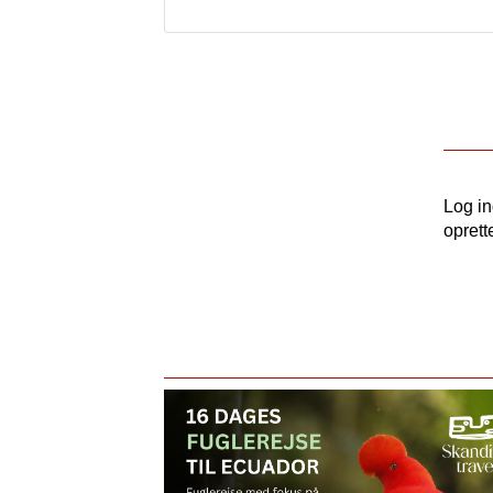
Log i
oprett