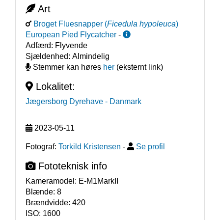
Art
Broget Fluesnapper
(
Ficedula hypoleuca
)
European Pied Flycatcher
-
Adfærd:
Flyvende
Sjældenhed:
Almindelig
Stemmer kan høres
her
(eksternt link)
Lokalitet:
Jægersborg Dyrehave
- Danmark
2023-05-11
Fotograf:
Torkild Kristensen
-
Se profil
Fototeknisk info
Kameramodel:
E-M1MarkII
Blænde:
8
Brændvidde:
420
ISO:
1600