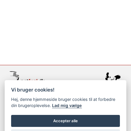
Vi bruger cookies!
support@netfugl.dk
Hej, denne hjemmeside bruger cookies til at forbedre
din brugeroplevelse.
Lad mig vælge
copyright © 2002-2023
Accepter alle