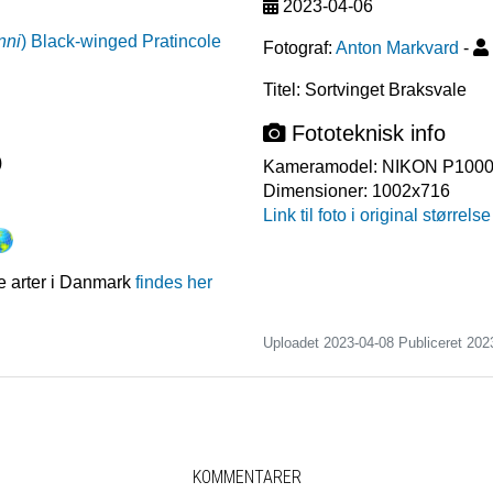
2023-04-06
nni
)
Black-winged Pratincole
Fotograf:
Anton Markvard
-
Titel: Sortvinget Braksvale
Fototeknisk info
)
Kameramodel:
NIKON P100
Dimensioner:
1002x716
Link til foto i original størrelse
e arter i Danmark
findes her
Uploadet 2023-04-08 Publiceret
202
KOMMENTARER