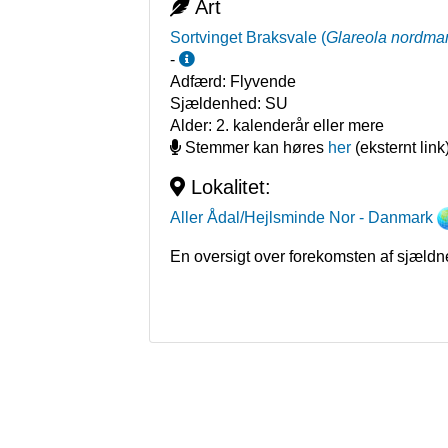
Art
Sortvinget Braksvale
(
Glareola nordma
-
Adfærd:
Flyvende
Sjældenhed:
SU
Alder:
2. kalenderår eller mere
Stemmer kan høres
her
(eksternt link
Lokalitet:
Aller Ådal/Hejlsminde Nor
- Danmark
En oversigt over forekomsten af sjældn