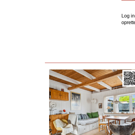
Log i
oprett