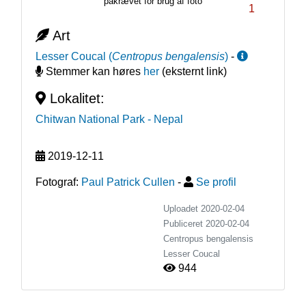
påkrævet for brug af foto
1
Art
Lesser Coucal
(
Centropus bengalensis
)
-
Stemmer kan høres
her
(eksternt link)
Lokalitet:
Chitwan National Park
- Nepal
2019-12-11
Fotograf:
Paul Patrick Cullen
-
Se profil
Uploadet 2020-02-04
Publiceret
2020-02-04
Centropus bengalensis
Lesser Coucal
944