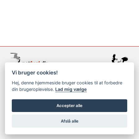
Vi bruger cookies!
support@netfugl.dk
Hej, denne hjemmeside bruger cookies til at forbedre
din brugeroplevelse.
Lad mig vælge
copyright © 2002-2023
Accepter alle
Afslå alle