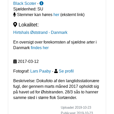
Black Scoter
-
Sjældenhed:
SU
Stemmer kan høres
her
(eksternt link)
Lokalitet:
Hirtshals Øststrand
- Danmark
En oversigt over forekomsten af sjældne arter i
Danmark
findes her
2017-03-12
Fotograf:
Lars Paaby
-
Se profil
Beskrivelse: Dokufoto af den langtidsstationære 
fugl, der gennem marts måned 2017 opholdt sig 
på havet ud for Øststranden. 28/3 sås to hanner 
samme sted i større flok Sortænder.
Uploadet 2019-10-23
Publiceret
2019-10-23