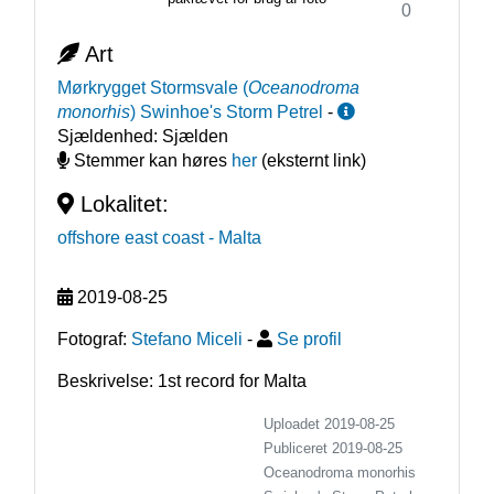
0
Art
Mørkrygget Stormsvale
(
Oceanodroma
monorhis
)
Swinhoe's Storm Petrel
-
Sjældenhed:
Sjælden
Stemmer kan høres
her
(eksternt link)
Lokalitet:
offshore east coast
- Malta
2019-08-25
Fotograf:
Stefano Miceli
-
Se profil
Beskrivelse: 1st record for Malta
Uploadet 2019-08-25
Publiceret
2019-08-25
Oceanodroma monorhis