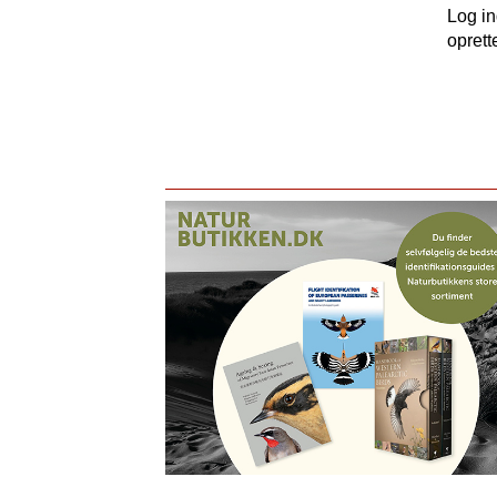
Log i
oprett