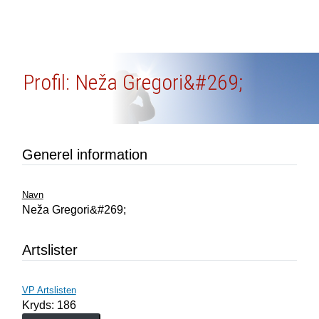
Profil: Neža Gregori&#269;
Generel information
Navn
Neža Gregori&#269;
Artslister
VP Artslisten
Kryds: 186