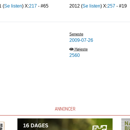
1
(
Se listen
) X:
217
- #
65
2012
(
Se listen
) X:
257
- #
19
Seneste
2009-07-26
Højeste
2560
ANNONCER