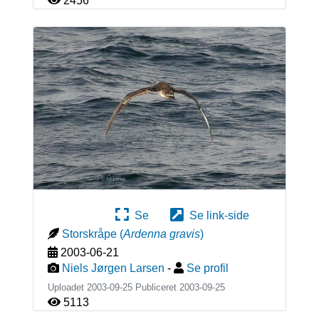
2456
Se
Se link-side
Storskråpe
(
Ardenna gravis
)
2003-06-21
Niels Jørgen Larsen
-
Se profil
Uploadet 2003-09-25 Publiceret
2003-09-25
5113