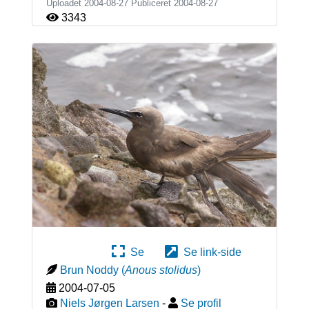
Uploadet 2004-08-27 Publiceret
2004-08-27
3343
Se
Se link-side
Brun Noddy
(
Anous stolidus
)
2004-07-05
Niels Jørgen Larsen
-
Se profil