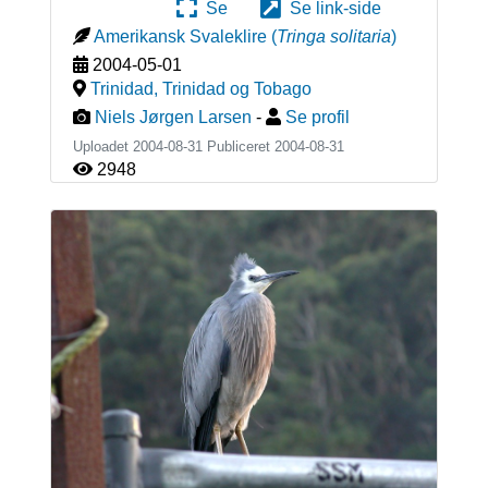
Se
Se link-side
Amerikansk Svaleklire
(
Tringa solitaria
)
2004-05-01
Trinidad
,
Trinidad og Tobago
Niels Jørgen Larsen
-
Se profil
Uploadet 2004-08-31 Publiceret
2004-08-31
2948