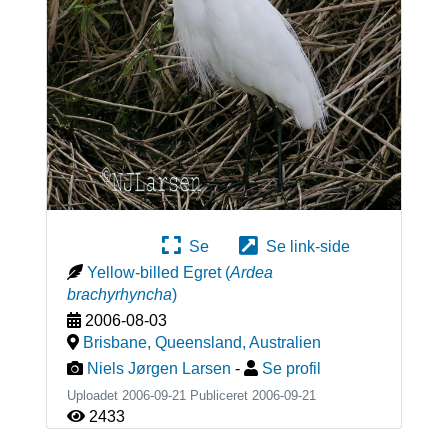
Se
Se link-side
Yellow-billed Egret
(
Ardea
brachyrhyncha
)
2006-08-03
Brisbane, Queensland
,
Australien
Niels Jørgen Larsen
-
Se profil
Uploadet 2006-09-21 Publiceret
2006-09-21
2433