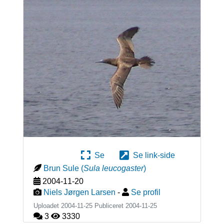
Se
Se link-side
Brun Sule
(
Sula leucogaster
)
2004-11-20
Niels Jørgen Larsen
-
Se profil
Uploadet 2004-11-25 Publiceret
2004-11-25
3
3330