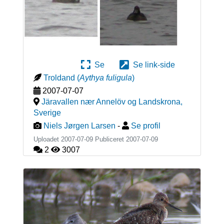
Se
Se link-side
Troldand
(
Aythya fuligula
)
2007-07-07
Järavallen nær Annelöv og Landskrona
,
Sverige
Niels Jørgen Larsen
-
Se profil
Uploadet 2007-07-09 Publiceret
2007-07-09
2
3007