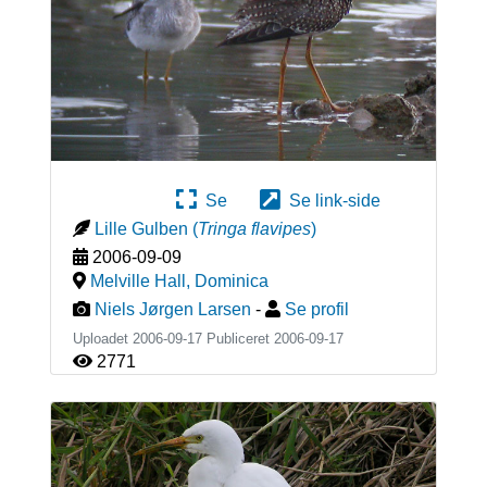
Se
Se link-side
Lille Gulben
(
Tringa flavipes
)
2006-09-09
Melville Hall
,
Dominica
Niels Jørgen Larsen
-
Se profil
Uploadet 2006-09-17 Publiceret
2006-09-17
2771