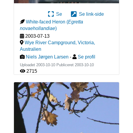
Se
Se link-side
White-faced Heron
(
Egretta
novaehollandiae
)
2003-07-13
Wye River Campground, Victoria
,
Australien
Niels Jørgen Larsen
-
Se profil
Uploadet 2003-10-10 Publiceret
2003-10-10
2715