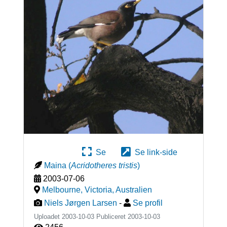
Se
Se link-side
Maina
(
Acridotheres tristis
)
2003-07-06
Melbourne, Victoria
,
Australien
Niels Jørgen Larsen
-
Se profil
Uploadet 2003-10-03 Publiceret
2003-10-03