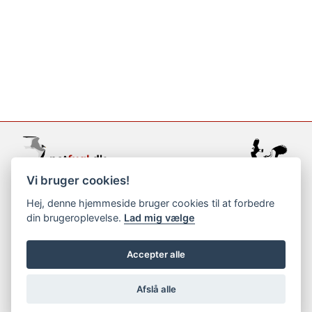
Vi bruger cookies!
support@netfugl.dk
Hej, denne hjemmeside bruger cookies til at forbedre
din brugeroplevelse.
Lad mig vælge
copyright © 2002-2023
Accepter alle
Afslå alle