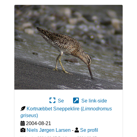
Se
Se link-side
Kortnæbbet Sneppeklire
(
Limnodromus
griseus
)
2004-08-21
Niels Jørgen Larsen
-
Se profil