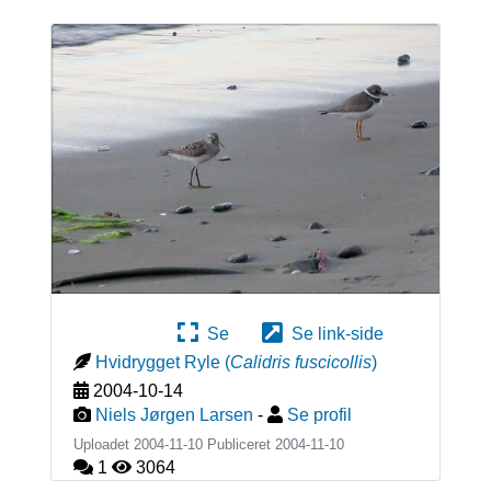
Se
Se link-side
Hvidrygget Ryle
(
Calidris fuscicollis
)
2004-10-14
Niels Jørgen Larsen
-
Se profil
Uploadet 2004-11-10 Publiceret
2004-11-10
1
3064