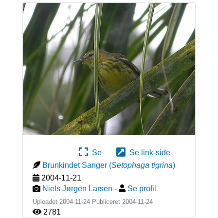
Se
Se link-side
Brunkindet Sanger
(
Setophaga tigrina
)
2004-11-21
Niels Jørgen Larsen
-
Se profil
Uploadet 2004-11-24 Publiceret
2004-11-24
2781