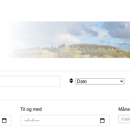
Til og med
Måne
Væl