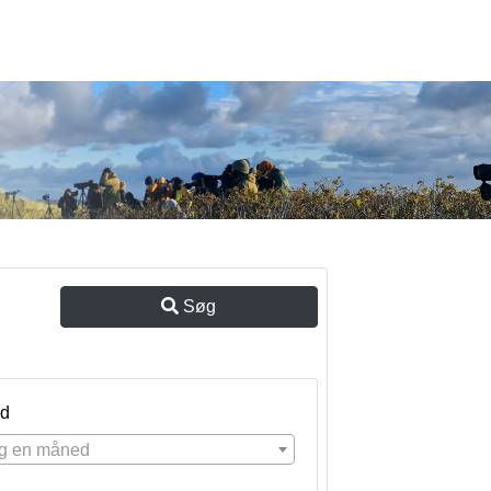
Søg
d
g en måned