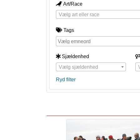
Art/Race
Vælg art eller race
Tags
Sjældenhed
Vælg sjældenhed
Ryd filter