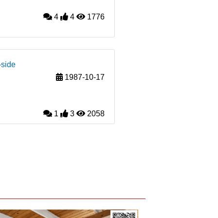
4
4
1776
-side
1987-10-17
1
3
2058